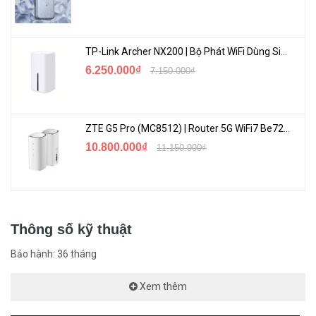
Kết Hợp Các Thiết Bị ROG Của Bạn Để Giành Chiến Thắng
TP-Link Archer NX200 | Bộ Phát WiFi Dùng Sim 5G Tốc Độ Cao Mới FullBox
6.250.000₫
7.150.000₫
ZTE G5 Pro (MC8512) | Router 5G WiFi7 Be7200 Hỗ Trợ Băng Tần 6Ghz Cực Mạnh
10.800.000₫
11.150.000₫
ROG Rapture GT-AX11000 tương thích hoàn hảo với các thiết bị
gaming ROG khác, tạo nên một hệ thống mạng mạnh mẽ và đồng
Thông số kỹ thuật
bộ cho trải nghiệm gaming hoàn hảo.
Bảo hành: 36 tháng
PC ROG (bo mạch chủ, laptop, máy tính bàn) và bộ định tuyến wifi
ROG cùng với phần mềm tăng tốc mạng Game First V đảm bảo
Xem thêm
chơi game trực tuyến mượt mà với ping thấp hơn và độ trễ thấp