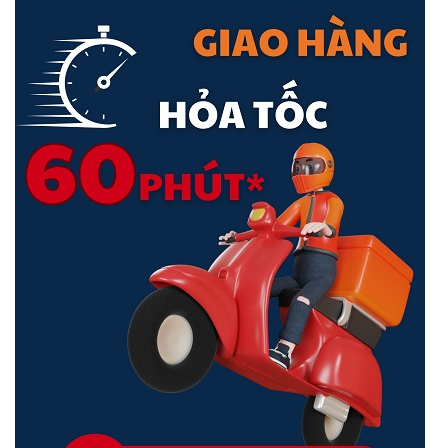
hơn. Bất kể là mạng có dây hoặc không dây, Game First và Game
Boost ưu tiên các gói chơi game và giảm để bạn không bị trúng đạn
từ phía sau.
Tăng Tốc Game Ba Cấp Độ
Với công nghệ Triple-Level Game Acceleration, router này giúp tối
ưu hóa đường truyền mạng từ máy tính của bạn đến máy chủ
game, đảm bảo bạn luôn có ưu thế trong mọi trận đấu
Chuyển Tiếp Cổng Trong 3 Bước