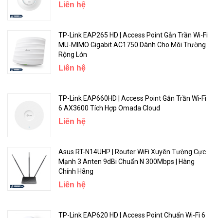
Liên hệ
Chọn game cần chơi
Chọn thiết bị chơi game của bạn
TP-Link EAP265 HD | Access Point Gắn Trần Wi-Fi
MU-MIMO Gigabit AC1750 Dành Cho Môi Trường
Kích hoạt và thực hiện
Rộng Lớn
Trung Tâm Chơi Game ROG: Quy Tắc Mạng Của Bạn
Liên hệ
TP-Link EAP660HD | Access Point Gắn Trần Wi-Fi
6 AX3600 Tích Hợp Omada Cloud
Liên hệ
Asus RT-N14UHP | Router WiFi Xuyên Tường Cực
Mạnh 3 Anten 9dBi Chuẩn N 300Mbps | Hàng
Chính Hãng
Liên hệ
GT-AX11000 được thiết kế chỉ với một sứ mệnh: Làm cho mạng
chơi game của bạn trở nên tuyệt vời. Nó được kết hợp với các tối ưu
hóa chơi game mạnh mẽ và cho hiệu suất Wi-Fi vượt trội, độ ổn
TP-Link EAP620 HD | Access Point Chuẩn Wi-Fi 6