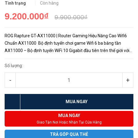
Tình trạng
Còn hàng
9.200.000₫
9.900.000₫
ROG Rapture GT-AX11000 | Router Gaming Hiệu Năng Cao Wifi6
Chuẩn AX11000 Bộ định tuyến chơi game Wifi 6 ba băng tần
AX11000 – Bộ định tuyến WiFi 10 Gigabit đầu tiên trên thế giới với
chip xử lý lõi tứ, tương thích với PS5, cổng 2.5G, băng tầ...
Số lượng:
-
+
MUA NGAY
MUA NGAY
Giao Tận Nơi Hoặc Nhận Tại Cửa Hàng
TRẢ GÓP QUA THẺ