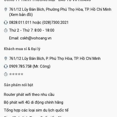
761/12 Lũy Bán Bích, Phường Phú Thọ Hòa, TP. Hồ Chí Minh
(Xem bản đồ)
0828.011.011 hoặc (028)7300.2021
Thứ 2 - Thứ 7: 8:00 - 18:00
Email: cskh@vohoang.vn
Khách mua sỉ & Đại lý
Router này sử dụng công nghệ DFS (Dynamic Frequency Selection)
để tự động chuyển kênh tần số và tránh nhiễu từ thiết bị khác, giúp
761/12 Lũy Bán Bích, P. Phú Thọ Hòa, TP. Hồ Chí Minh
duy trì băng tần chơi game của bạn luôn mượt mà.
0909.785.758 (Mr. Công)
Tỏa Sáng Và Giành Chiến Thắng
⭐⭐⭐⭐⭐
Sản phẩm nổi bật
Router phát wifi theo nhu cầu
Bộ phát wifi 4G di động chính hãng
Tổng hợp các loại sim du lịch quốc tế