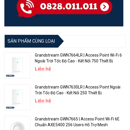
SẢN PHẨM CÙNG LOẠI
Grandstream GWN7664LR | Access Point Wi-Fi 6
Ngoài Trời Tốc Độ Cao - Kết Nối 750 Thiết Bị
Liên hệ
ROG Rapture GT-AX11000 có tính năng Port Forwarding dễ dàng,
giúp bạn chuyển tiếp cổng một cách nhanh chóng và thuận tiện để
Grandstream GWN7630LR | Access Point Ngoài
cấu hình mạng theo ý muốn.
Trời Tốc Độ Cao - Kết Nối 250 Thiết Bị
Liên hệ
Chuyển tiếp cổng quan trọng đối với các game thủ để tránh tình
huống không thể liên kết nhóm với những người bạn.
Grandstream GWN7665 | Access Point Wi-Fi 6E
NAT mở trên GT-AX11000 không thể dễ dàng hơn khi chỉ mất 3
Chuẩn AXE5400 256 Users Hỗ Trợ Mesh
bước. Không cần xử lý nặng nhọc và phức tạp.