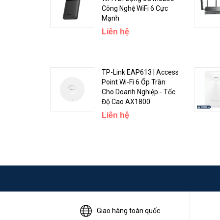
Công Nghệ WiFi 6 Cực
Mạnh
Liên hệ
TP-Link EAP613 | Access
Point Wi-Fi 6 Ốp Trần
Cho Doanh Nghiệp - Tốc
Độ Cao AX1800
Liên hệ
Ngoài ra Ruijie còn cung cấp Wifi Mesh cho các thiết bị
đồng thời dễ dàng lắp đặt và quản lý dây cáp.
Giao hàng toàn quốc