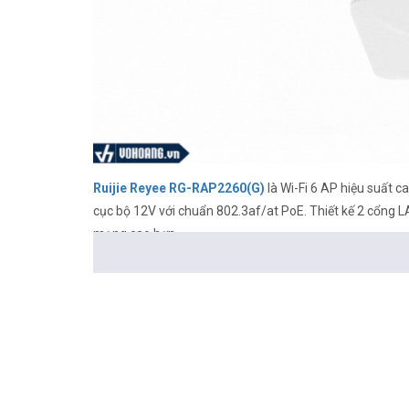
Ruijie Reyee RG-RAP2260(G)
là Wi-Fi 6 AP hiệu suất c
cục bộ 12V với chuẩn 802.3af/at PoE. Thiết kế 2 cổng L
mạng cao hơn.