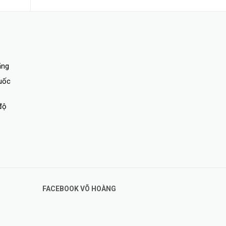
ãng
quốc
độ
FACEBOOK VÕ HOÀNG