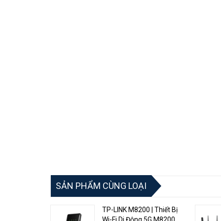
Ruijie Reyee RG-RAP2260(G)
còn là một giải pháp Acc
nghiệp, giáo dục, đại lý phân phối,... Wifi 6 chuẩn AX18
dùng cực kì tốt và ổn định. Dễ dàng thiết lập cả thiết bị đ
Cloud APP.
SẢN PHẨM CÙNG LOẠI
TP-LINK M8200 | Thiết Bị
Wi-Fi Di Động 5G M8200