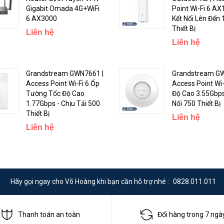
Gigabit Omada 4G+WiFi
Point Wi-Fi 6 AX
6 AX3000
Kết Nối Lên Đến
Thiết Bị
Liên hệ
Liên hệ
Grandstream GWN7661 |
Grandstream GW
Access Point Wi-Fi 6 Ốp
Access Point Wi-
Tường Tốc Độ Cao
Độ Cao 3.55Gbps
1.77Gbps - Chịu Tải 500
Nối 750 Thiết Bị
Thiết Bị
Liên hệ
Liên hệ
Hãy gọi ngay cho Võ Hoàng khi bạn cần hỗ trợ nhé :
0828.011.011
 Reyee của họ, thuận tiện cho bạn quản lý hệ thống thông qua Ruijie Clou
Thanh toán an toàn
Đổi hàng trong 7 ngà