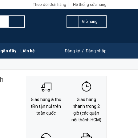
Theo dõi đơn hàng
Hệ thống cửa hàng
LIÊN HỆ ĐẶT HÀNG
Y
0828.011.011
Giỏ hàng
 gần đây
Liên hệ
Đăng ký
/
Đăng nhập
nh
Giao hàng & thu
Giao hàng
tiền tận nơi trên
nhanh trong 2
toàn quốc
giờ (các quận
nội thành HCM)