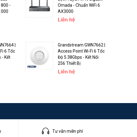
1800 -
Omada - Chuẩn WiFi 6
 1000
AX3000
Liên hệ
N7664 |
Grandstream GWN7662 |
Fi 6 Tốc
Access Point Wi-Fi 6 Tốc
 - Kết
Độ 5.38Gbps - Kết Nối
256 Thiết Bị
Liên hệ
d APP,
y
Tư vẫn miễn phí