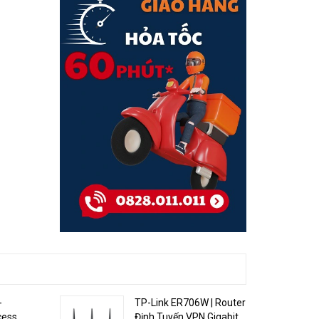
gồm khối lượng
Trọng lượng
của các ngàm ốp
trần/ gắn tường)
802.3at đối với
Nguồn điện
PoE, 12V/1.5A đối
với DC Adaptor
<15.3W (công bố
Điện năng tiêu thụ
từ nhà sản xuất)
Chứng chỉ
CE, ROHS
h
Bảo hành
36 tháng
 người
uijie
-
TP-Link ER706W | Router
cess
Định Tuyến VPN Gigabit