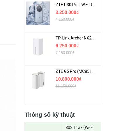
ZTE U30 Pro | WiFi Di Động 5G Tốc Độ Lên Đến 500Mbps, Màn Hình Cảm Ứng
3.250.000₫
4.150.000₫
TP-Link Archer NX200 | Bộ Phát WiFi Dùng Sim 5G Tốc Độ Cao Mới FullBox
6.250.000₫
7.150.000₫
ZTE G5 Pro (MC8512) | Router 5G WiFi7 Be7200 Hỗ Trợ Băng Tần 6Ghz Cực Mạnh
10.800.000₫
11.150.000₫
Thông số kỹ thuật
802.11ax (Wi-Fi