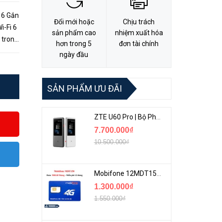
 6 Gắn
Đổi mới hoặc
Chịu trách
sản phẩm cao
nhiệm xuất hóa
 trong
hơn trong 5
đơn tài chính
ngày đầu
SẢN PHẨM ƯU ĐÃI
ZTE U60 Pro | Bộ Phát 5G Cầm Tay Tích Hợp Công Nghệ WiFi 7, Pin 10000mAh
7.700.000₫
10.500.000₫
Mobifone 12MDT150 | Sim Chuyên 4G Mobifone Dung Lượng Cao 500GB/Tháng Gói 1 Năm
1.300.000₫
1.550.000₫