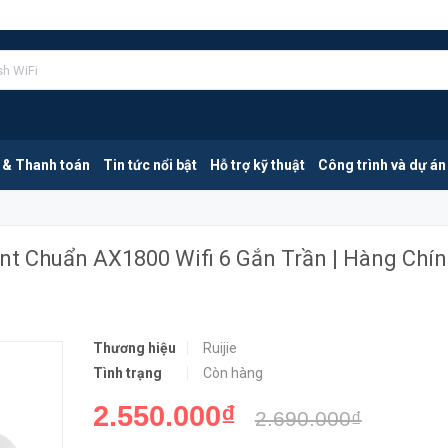
Ruijie RG-RAP2260(G) | Access Point Chuẩn AX1800 Wifi 6 Gắn Trần | Hàng Chính Hãng
MUA NGA
 & Thanh toán
Tin tức nổi bật
Hỗ trợ kỹ thuật
Công trình và dự án
nt Chuẩn AX1800 Wifi 6 Gắn Trần | Hàng Chí
Thương hiệu
Ruijie
Tình trạng
Còn hàng
2.550.000₫
2.690.000₫