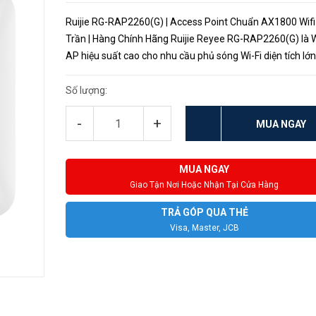
Ruijie RG-RAP2260(G) | Access Point Chuẩn AX1800 Wifi
Trần | Hàng Chính Hãng Ruijie Reyee RG-RAP2260(G) là Wi-Fi 6
AP hiệu suất cao cho nhu cầu phủ sóng Wi-Fi diện tích lớn
nhà. Thiết bị hỗ trợ cấp nguồn cục bộ 12V với chuẩn...
Số lượng:
-
+
MUA NGAY
MUA NGAY
Giao Tận Nơi Hoặc Nhận Tại Cửa Hàng
TRẢ GÓP QUA THẺ
Visa, Master, JCB