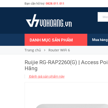
Bạn cần hỗ trợ:
0828.011.011
2.550.000₫
Giá bán:
DANH MỤC SẢN PHẨM
Mua hàng
Trang chủ
Router WiFi 6
Ruijie RG-RAP2260(G) | Access Poi
Hãng
Đánh giá sản phẩm này