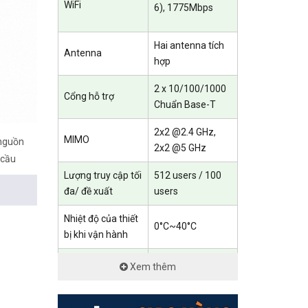
WiFi
6), 1775Mbps
Hai antenna tích
Antenna
hợp
2 x 10/100/1000
Cổng hỗ trợ
Chuẩn Base-T
2x2 @2.4 GHz,
MIMO
 nguồn
2x2 @5 GHz
 cầu
Lượng truy cập tối
512 users / 100
đa/ đề xuất
users
Nhiệt độ của thiết
0°C~40°C
bị khi vận hành
194mm × 194mm
Xem thêm
Kích thước
× 35mm
0.56kg(đã bao