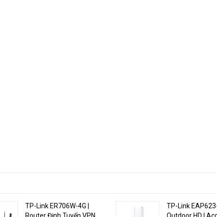
ess Point/ Điểm truy cập trong nhà dành cho khách sạn, bệnh viện, doan
00 cung cấp internet đến hơn 500 thiết bị đồng thời, mang đến trải nghiệp
ơn lẻ lẫn mạng lưới thiết bị, nâng tầm trải nghiện Wifi 6 băng tần kép với R
TP-Link ER706W-4G |
TP-Link EAP623
Router Định Tuyến VPN
Outdoor HD | Ac