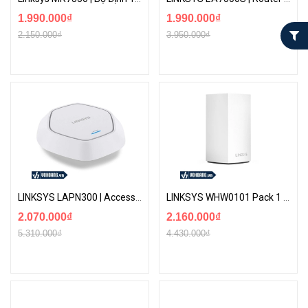
1.990.000₫
1.990.000₫
2.150.000₫
3.950.000₫
LINKSYS LAPN300 | Access Point Wifi N300 Cổng Gigabit - Hỗ Trợ PoE
LINKSYS WHW0101 Pack 1 | Bộ Wi-Fi Mesh Băng Tần Kép Tốc Độ Cao AC1300
2.070.000₫
2.160.000₫
5.310.000₫
4.430.000₫