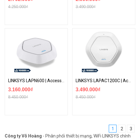
4.250.000₫
3.490.000₫
LINKSYS LAPN600 | Access Point Wifi Băng Tần Kép Cổng Gigabit - Hỗ Trợ PoE
LINKSYS LAPAC1200C | Access Point Wifi Băng Tần Kép Tốc Độ Cao AC1200
3.160.000₫
3.490.000₫
8.450.000₫
8.450.000₫
1
2
3
Công ty Võ Hoàng
- Phân phối thiết bị mạng, WiFi LINKSYS chính