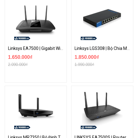
Linksys EA7500 | Gigabit Wi-Fi Router Streaming&Gaming Max-Stream AC1900 | Hàng Chính Hãng
Linksys LGS308 | Bộ Chia Mạng 8 Cổng Gigabit Công Suất Cao - Hỗ Trợ Chia VLan Cho Từng Cổng
1.650.000₫
1.850.000₫
2.090.000₫
1.990.000₫
Linksys MR7350 | Bộ Định Tuyến WiFi 6 AX1800 Băng Tần Kép Hỗ Trợ Công Nghệ Mesh
LINKSYS EA7500S | Router Wi-Fi 5 Băng Tần Kép MAX-STREAM Chuẩn AC1900