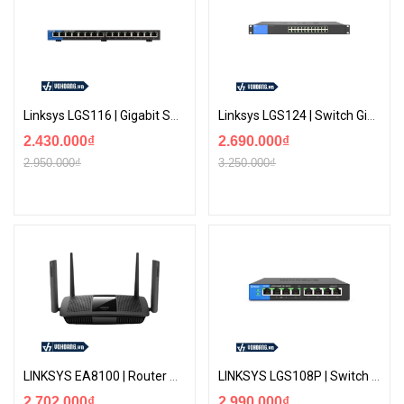
Linksys LGS116 | Gigabit Switch 16 Port Chuyên Dụng Dành Cho Doanh Nghiệp | Hàng Chính Hãng
Linksys LGS124 | Switch Gigabit 24 Port Chuyên Dụng Cắm Và Chạy Hỗ Trợ IPv6
2.430.000₫
2.690.000₫
2.950.000₫
3.250.000₫
LINKSYS EA8100 | Router Wi-Fi 5 Băng Tần Kép MAX-STREAM Chuẩn AC2600
LINKSYS LGS108P | Switch Để Bàn 8 Cổng Gigabit PoE+ Cắm Và Chạy Hỗ Trợ IPv6
2.702.000₫
2.990.000₫