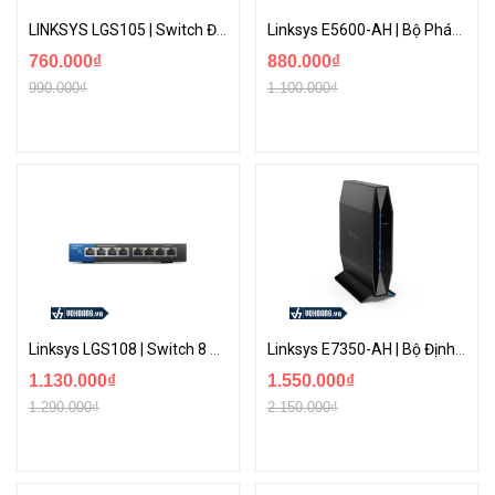
LINKSYS LGS105 | Switch Để Bàn 5 Cổng Gigabit Cắm Và Chạy Hỗ Trợ IPv6
Linksys E5600-AH | Bộ Phát WiFi Công Suất Cao Chuẩn AC1200 Thiết Kế Sang Trọng | Hàng Chính Hãng
760.000₫
880.000₫
990.000₫
1.100.000₫
Linksys LGS108 | Switch 8 Port Gigabit Chuyên Dụng Cho Doanh Nghiệp | Hàng Chính Hãng
Linksys E7350-AH | Bộ Định Tuyến WiFi 6 AX1800 Băng Tần Kép Hỗ Trợ Công Nghệ Mesh
1.130.000₫
1.550.000₫
1.290.000₫
2.150.000₫