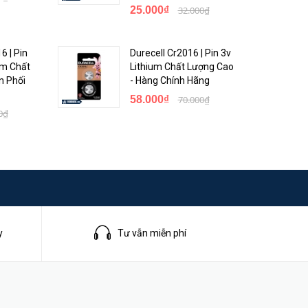
25.000₫
32.000₫
6 | Pin
Durecell Cr2016 | Pin 3v
um Chất
Lithium Chất Lượng Cao
n Phối
- Hàng Chính Hãng
58.000₫
70.000₫
0₫
y
Tư vẫn miễn phí