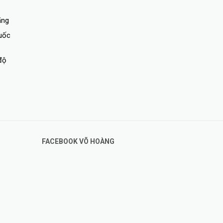
ãng
quốc
độ
FACEBOOK VÕ HOÀNG