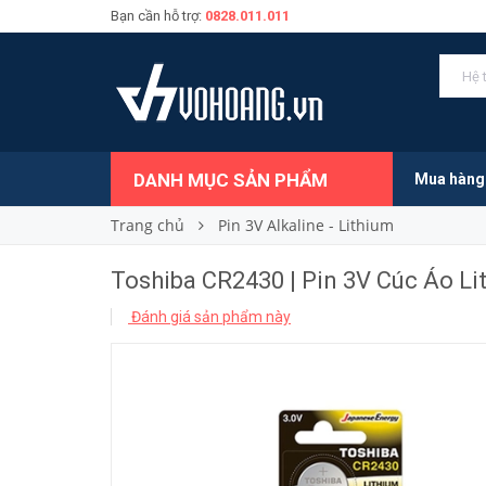
Bạn cần hỗ trợ:
0828.011.011
150.000₫
Giá bán:
DANH MỤC SẢN PHẨM
Mua hàng
Trang chủ
Pin 3V Alkaline - Lithium
Toshiba CR2430 | Pin 3V Cúc Áo L
Đánh giá sản phẩm này