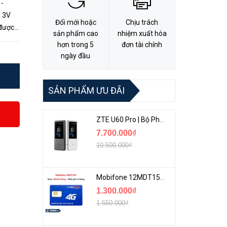
 -
m 3V
Đổi mới hoặc
Chịu trách
 được
sản phẩm cao
nhiệm xuất hóa
hồ,
hơn trong 5
đơn tài chính
ngày đầu
SẢN PHẨM ƯU ĐÃI
ZTE U60 Pro | Bộ Phát 5G Cầm Tay Tích Hợp Công Nghệ WiFi 7, Pin 10000mAh
7.700.000₫
10.500.000₫
Mobifone 12MDT150 | Sim Chuyên 4G Mobifone Dung Lượng Cao 500GB/Tháng Gói 1 Năm
1.300.000₫
1.550.000₫