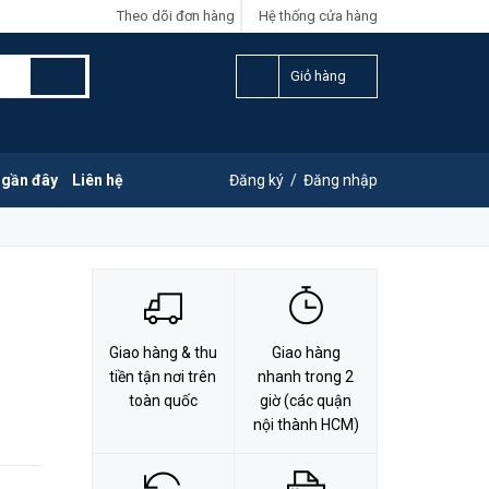
Theo dõi đơn hàng
Hệ thống cửa hàng
LIÊN HỆ ĐẶT HÀNG
Y
0828.011.011
Giỏ hàng
 gần đây
Liên hệ
Đăng ký
/
Đăng nhập
Giao hàng & thu
Giao hàng
tiền tận nơi trên
nhanh trong 2
toàn quốc
giờ (các quận
nội thành HCM)