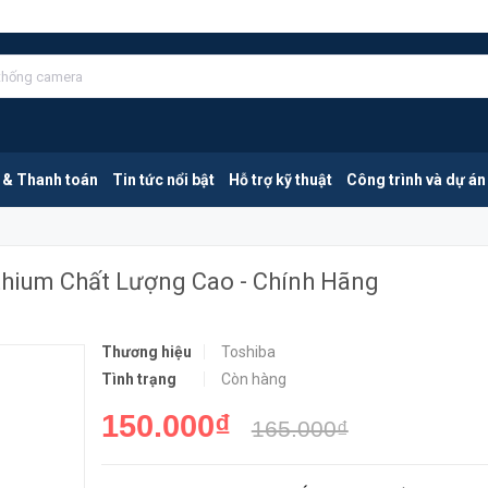
Toshiba CR2430 | Pin 3V Cúc Áo Lithium Chất Lượng Cao - Chính Hãng
MUA NGA
 & Thanh toán
Tin tức nổi bật
Hỗ trợ kỹ thuật
Công trình và dự án
ithium Chất Lượng Cao - Chính Hãng
Thương hiệu
Toshiba
Tình trạng
Còn hàng
150.000₫
165.000₫