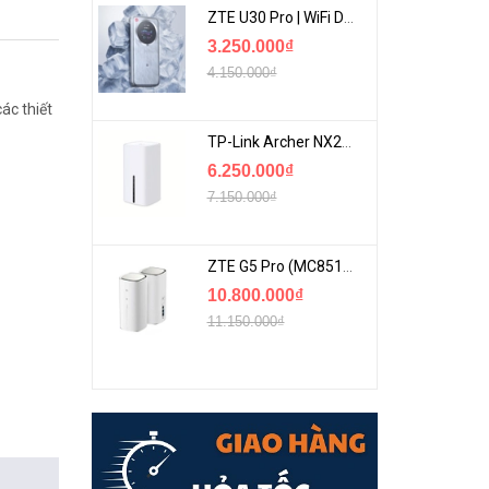
ZTE U30 Pro | WiFi Di Động 5G Tốc Độ Lên Đến 500Mbps, Màn Hình Cảm Ứng
3.250.000₫
4.150.000₫
ác thiết
TP-Link Archer NX200 | Bộ Phát WiFi Dùng Sim 5G Tốc Độ Cao Mới FullBox
6.250.000₫
7.150.000₫
ZTE G5 Pro (MC8512) | Router 5G WiFi7 Be7200 Hỗ Trợ Băng Tần 6Ghz Cực Mạnh
10.800.000₫
11.150.000₫