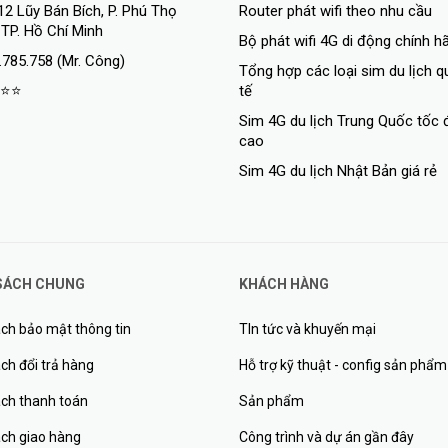
12 Lũy Bán Bích, P. Phú Thọ
Router phát wifi theo nhu cầu
 TP. Hồ Chí Minh
Bộ phát wifi 4G di động chính h
.785.758 (Mr. Công)
Tổng hợp các loại sim du lịch 
⭐⭐
tế
Sim 4G du lịch Trung Quốc tốc 
cao
Sim 4G du lịch Nhật Bản giá rẻ
SÁCH CHUNG
KHÁCH HÀNG
ch bảo mật thông tin
TIn tức và khuyến mại
ch đổi trả hàng
Hỗ trợ kỹ thuật - config sản phẩm
ách thanh toán
Sản phẩm
ách giao hàng
Công trình và dự án gần đây