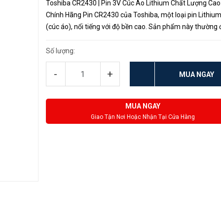
Toshiba CR2430 | Pin 3V Cúc Áo Lithium Chất Lượng Cao
Chính Hãng Pin CR2430 của Toshiba, một loại pin Lithiu
(cúc áo), nổi tiếng với độ bền cao. Sản phẩm này thường
sử dụng trong các thiết bị như điều khiển từ xa ô tô, đồng 
máy tính...
Số lượng:
-
+
MUA NGAY
MUA NGAY
Giao Tận Nơi Hoặc Nhận Tại Cửa Hàng