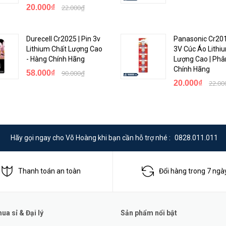
20.000₫
22.000₫
Durecell Cr2025 | Pin 3v
Panasonic Cr201
Lithium Chất Lượng Cao
3V Cúc Áo Lithi
- Hàng Chính Hãng
Lượng Cao | Phâ
Chính Hãng
58.000₫
90.000₫
20.000₫
22.00
Hãy gọi ngay cho Võ Hoàng khi bạn cần hỗ trợ nhé :
0828.011.011
Thanh toán an toàn
Đổi hàng trong 7 ngà
a sỉ & Đại lý
Sản phẩm nổi bật