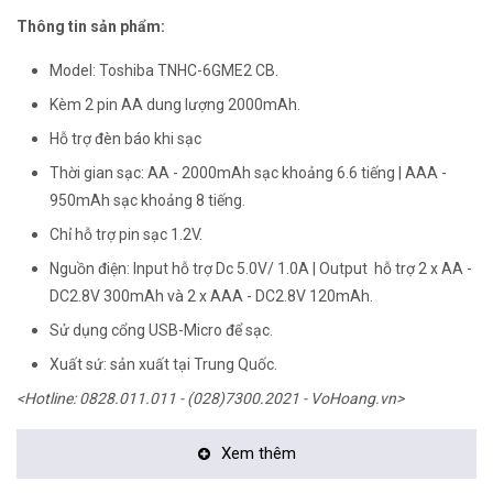
Thông tin sản phẩm:
Model: Toshiba TNHC-6GME2 CB.
Kèm 2 pin AA dung lượng 2000mAh.
Hỗ trợ đèn báo khi sạc
Thời gian sạc: AA - 2000mAh sạc khoảng 6.6 tiếng | AAA -
950mAh sạc khoảng 8 tiếng.
Chỉ hỗ trợ pin sạc 1.2V.
Nguồn điện: Input hỗ trợ Dc 5.0V/ 1.0A | Output hỗ trợ 2 x AA -
DC2.8V 300mAh và 2 x AAA - DC2.8V 120mAh.
Sử dụng cổng USB-Micro để sạc.
Xuất sứ: sản xuất tại Trung Quốc.
<Hotline: 0828.011.011 - (028)7300.2021 - VoHoang.vn>
Xem thêm