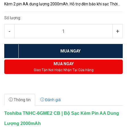
Kèm 2 pin AA dung lượng 2000mAh. Hỗ trợ đèn báo khi sạc Thời
gian sạc: AA - 2000mAh sạc khoảng 6.6 tiếng | AAA - 950mAh sạc
khoảng...
Số lượng:
-
+
MUA NGAY
MUA NGAY
Giao Tận Nơi Hoặc Nhận Tại Cửa Hàng
Thông tin
Đánh giá
Toshiba TNHC-6GME2 CB | Bộ Sạc Kèm Pin AA Dung
Lượng 2000mAh