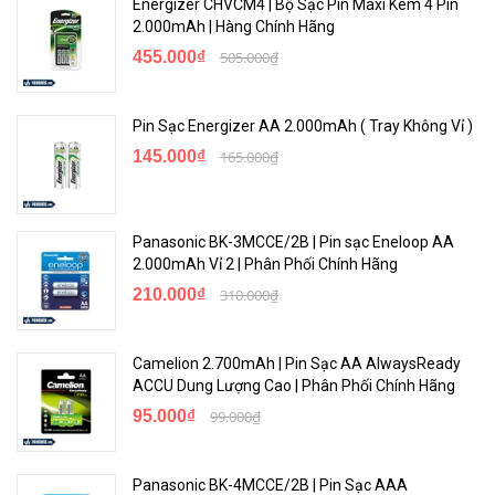
Energizer CHVCM4 | Bộ Sạc Pin Maxi Kèm 4 Pin
2.000mAh | Hàng Chính Hãng
455.000₫
505.000₫
Pin Sạc Energizer AA 2.000mAh ( Tray Không Vỉ )
145.000₫
165.000₫
Panasonic BK-3MCCE/2B | Pin sạc Eneloop AA
2.000mAh Vỉ 2 | Phân Phối Chính Hãng
210.000₫
310.000₫
Camelion 2.700mAh | Pin Sạc AA AlwaysReady
ACCU Dung Lượng Cao | Phân Phối Chính Hãng
95.000₫
99.000₫
Panasonic BK-4MCCE/2B | Pin Sạc AAA