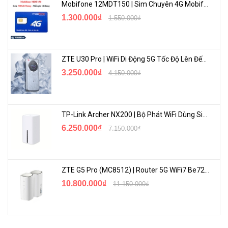
Mobifone 12MDT150 | Sim Chuyên 4G Mobifone Dung Lượng Cao 500GB/Tháng Gói 1 Năm
1.300.000₫
1.550.000₫
ZTE U30 Pro | WiFi Di Động 5G Tốc Độ Lên Đến 500Mbps, Màn Hình Cảm Ứng
3.250.000₫
4.150.000₫
TP-Link Archer NX200 | Bộ Phát WiFi Dùng Sim 5G Tốc Độ Cao Mới FullBox
6.250.000₫
7.150.000₫
ZTE G5 Pro (MC8512) | Router 5G WiFi7 Be7200 Hỗ Trợ Băng Tần 6Ghz Cực Mạnh
10.800.000₫
11.150.000₫