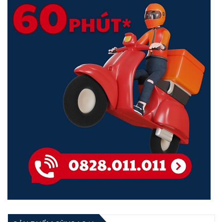
Doanh Nghiệp
Nền tảng
Omada Software Defined Networking (SDN)
tích hợp
các thiết bị mạng bao gồm điểm truy cập, switch và gateway, đảm
bảo mạng doanh nghiệp mạnh mẽ với hiệu quả cao hơn, bảo mật
cao hơn và độ tin cậy cao hơn.
Quản lý cloud tập trung 100% toàn bộ mạng từ các trang web khác
nhau — tất cả được kiểm soát từ một giao diện duy nhất ở bất kỳ
đâu, bất kỳ lúc nào.