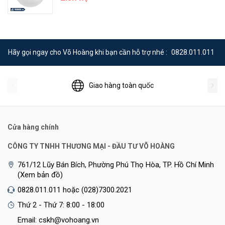
Hãy gọi ngay cho Võ Hoàng khi bạn cần hỗ trợ nhé :
0828.011.011
Ngoài ra, hiệu suất mạng còn được tối ưu hoá với khả năng tự tổ
chức thông minh giúp tối ưu hóa đường dẫn tốt nhất giữa các
Giao hàng toàn quốc
EAP, tự phục hồi đảm bảo bạn luôn trực tuyến ngay cả khi một AP
bị gián đoạn.
Cửa hàng chính
CÔNG TY TNHH THƯƠNG MẠI - ĐẦU TƯ VÕ HOÀNG
761/12 Lũy Bán Bích, Phường Phú Thọ Hòa, TP. Hồ Chí Minh
(Xem bản đồ)
0828.011.011 hoặc (028)7300.2021
Thứ 2 - Thứ 7: 8:00 - 18:00
Email: cskh@vohoang.vn