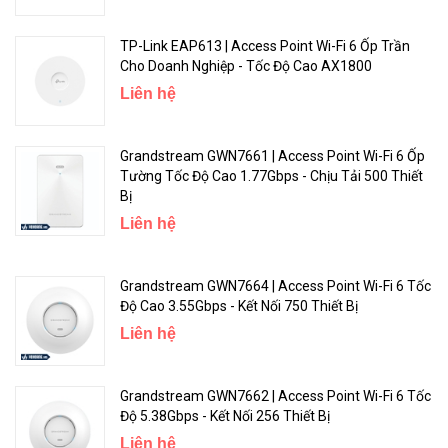
TP-Link EAP613 | Access Point Wi-Fi 6 Ốp Trần
Cho Doanh Nghiệp - Tốc Độ Cao AX1800
Liên hệ
Grandstream GWN7661 | Access Point Wi-Fi 6 Ốp
Tường Tốc Độ Cao 1.77Gbps - Chịu Tải 500 Thiết
Bị
Triển Khai Dễ Dàng & Hiệu Suất Cao Hơn Bằng Omada Mesh
Liên hệ
Với công nghệ Lưới, Omada EAPs giúp bạn tiết kiệm dây phụ bằng
cách mở rộng không dây tín hiệu WiFi của bạn xa hơn và linh hoạt
Grandstream GWN7664 | Access Point Wi-Fi 6 Tốc
Độ Cao 3.55Gbps - Kết Nối 750 Thiết Bị
hơn đến các khu vực khó đi dây.
Liên hệ
Grandstream GWN7662 | Access Point Wi-Fi 6 Tốc
Độ 5.38Gbps - Kết Nối 256 Thiết Bị
Liên hệ