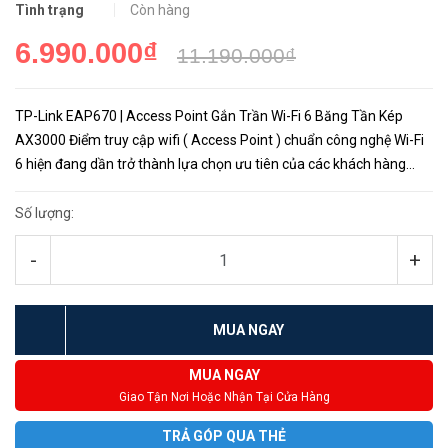
Tình trạng
Còn hàng
6.990.000₫
11.190.000₫
TP-Link EAP670 | Access Point Gắn Trần Wi-Fi 6 Băng Tần Kép
AX3000 Điểm truy cập wifi ( Access Point ) chuẩn công nghệ Wi-Fi
6 hiện đang dần trở thành lựa chọn ưu tiên của các khách hàng
doanh nghiệp, hệ thống chuỗi bán lẻ....Trong đó Tp-Link...
Số lượng:
-
+
MUA NGAY
MUA NGAY
Giao Tận Nơi Hoặc Nhận Tại Cửa Hàng
TRẢ GÓP QUA THẺ