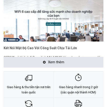
Kết Nối Mật Độ Cao Với Công Suất Chịu Tải Lớn
OFDMA và Uplink & Downlink MU-MIMO tăng dung lượng mạng lên
Xem thêm
tới 4 lần so với Wi-Fi 5 (802.11ac) trong môi trường mật độ cao để
kết nối nhiều thiết bị đồng thời hơn. Tận dụng khả năng đa người
dùng và nâng cấp doanh nghiệp của bạn hơn bao giờ hết.
Giao hàng & thu tiền tận nơi trên
Giao hàng nhanh trong 2 giờ
toàn quốc
(các quận nội thành HCM)