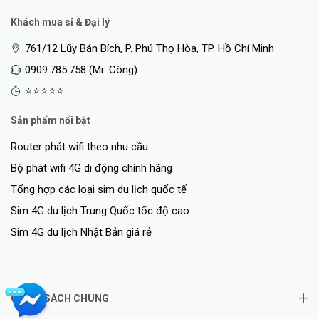
Dễ Dàng Gắn Với Thiết Kế Công Nghiệp Tinh Tế
Khách mua sỉ & Đại lý
Bạn chỉ cần gắn chân đế lên trần sau đó đưa
Tp-Link EAP670
vào
761/12 Lũy Bán Bích, P. Phú Thọ Hòa, TP. Hồ Chí Minh
khớp nối và xoay nhẹ theo chiều kim đồng hồ vậy là bạn đã hoàn
0909.785.758 (Mr. Công)
thành việc thiết lập
⭐⭐⭐⭐⭐
Sản phẩm nổi bật
Router phát wifi theo nhu cầu
Bộ phát wifi 4G di động chính hãng
Tổng hợp các loại sim du lịch quốc tế
Sim 4G du lịch Trung Quốc tốc độ cao
Sim 4G du lịch Nhật Bản giá rẻ
Tăng Cường Hiệu Quả Và Bảo Mật Mạng
CHÍNH SÁCH CHUNG