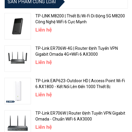
SẢN PHẨM CÙNG LOẠI
Chuyển Vùng Liền Mạch
TP-LINK M8200 | Thiết Bị Wi-Fi Di Động 5G M8200
Công Nghệ WiFi 6 Cực Mạnh
Liên hệ
TP-Link ER706W-4G | Router Định Tuyến VPN
Gigabit Omada 4G+WiFi 6 AX3000
Liên hệ
TP-Link EAP623-Outdoor HD | Access Point Wi-Fi
Tự động lựa chọn kênh và điều chỉnh công suất để tối ưu hóa
6 AX1800 - Kết Nối Lên Đến 1000 Thiết Bị
hiệu suất tổng thể
Liên hệ
Cung cấp hiệu suất không dây mạnh mẽ đồng thời giảm đáng kể
nhiễu WiFi bằng cách tự động điều chỉnh cài đặt kênh và mức công
TP-Link ER706W | Router Định Tuyến VPN Gigabit
Omada - Chuẩn WiFi 6 AX3000
suất truyền của các AP lân cận trong cùng một mạng
Liên hệ