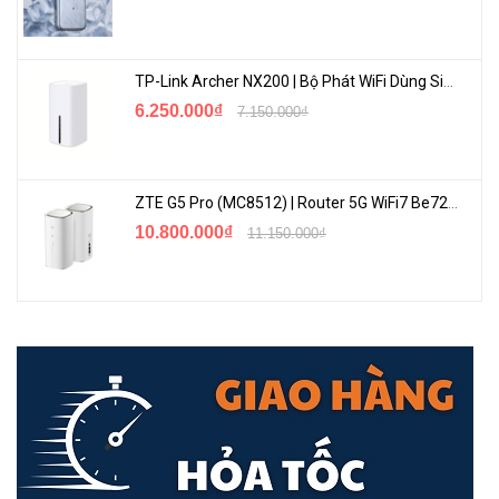
TP-Link Archer NX200 | Bộ Phát WiFi Dùng Sim 5G Tốc Độ Cao Mới FullBox
6.250.000₫
7.150.000₫
Kỷ nguyên mới
WiFi 6
dành cho doanh nghiệp với tốc độ lên đến
2976 Mbps mang lại tốc độ gấp đôi so với WiFi 5.Mọi ứng dụng đều
trở nên trôi chảy hơn với tốc độ WiFi được cải thiện mạnh mẽ.
ZTE G5 Pro (MC8512) | Router 5G WiFi7 Be7200 Hỗ Trợ Băng Tần 6Ghz Cực Mạnh
10.800.000₫
11.150.000₫
Omada SDN—Giải Pháp Cloud Thông Minh Hơn Cho Mạng