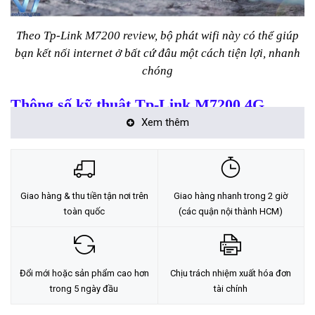
Theo Tp-Link M7200 review, bộ phát wifi này có thể giúp
bạn kết nối internet ở bất cứ đâu một cách tiện lợi, nhanh
chóng
Thông số kỹ thuật
Tp-Link M7200 4G
Xem thêm
Chia sẻ kết nối internet với bạn bè lên tới
10 thiết bị
cùng lúc.
Pin sạc 2000mAh cho 8 tiếng sử dụng liên tục.
Sử dụng công nghệ 4G FDD/ TDD-LTE.
Giao hàng & thu tiền tận nơi trên
Giao hàng nhanh trong 2 giờ
toàn quốc
(các quận nội thành HCM)
Quản lý dễ dàng và đơn giản với ứng dụng TPMifi.
Tự động nhận dạng và cấu hình thẻ sim Việt Nam (áp
dụng cho các thẻ sim của các nhà mạng: Mobifone,
Vinafone và Viettel).
Đổi mới hoặc sản phẩm cao hơn
Chịu trách nhiệm xuất hóa đơn
trong 5 ngày đầu
tài chính
Đánh giá
Tp-Link M7200