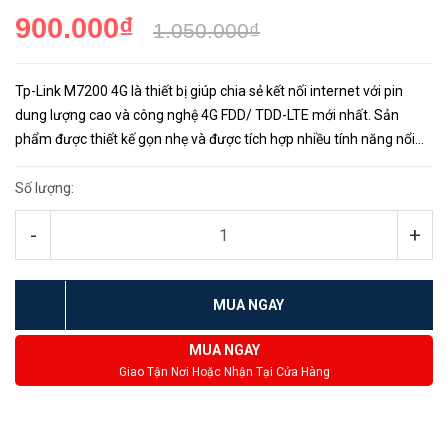
900.000₫
1.050.000₫
Tp-Link M7200 4G là thiết bị giúp chia sẻ kết nối internet với pin
dung lượng cao và công nghệ 4G FDD/ TDD-LTE mới nhất. Sản
phẩm được thiết kế gọn nhẹ và được tích hợp nhiều tính năng nổi
bật, hỗ trợ tốt nhất cho nhu cầu sử dụng mạng internet mọi...
Số lượng:
-
+
MUA NGAY
MUA NGAY
Giao Tận Nơi Hoặc Nhận Tại Cửa Hàng