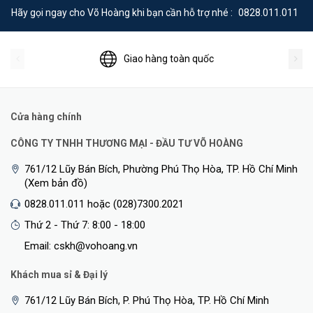
Tp-Link M7200 review cho thấy việc lắp đặt và sử dụng
Hãy gọi ngay cho Võ Hoàng khi bạn cần hỗ trợ nhé :
0828.011.011
sản phẩm này rất dễ dàng
Khi có nhu cầu cần mua
Tp-Link M7200 4G, chắc hẳn
Giao hàng toàn quốc
nhiều người cũng băn khoăn về vấn đề thiết lập, cài đặt
thiết bị này như thế nào. Tuy nhiên, theo đánh giá Tp-Link
M7200 nói chung, thiết bị này rất thân thiện với người
Cửa hàng chính
dùng. Để sử dụng, bạn chỉ cần lắp sim vào đúng vị trí, sau
đó bật nguồn là hoàn tất.
CÔNG TY TNHH THƯƠNG MẠI - ĐẦU TƯ VÕ HOÀNG
761/12 Lũy Bán Bích, Phường Phú Thọ Hòa, TP. Hồ Chí Minh
Vấn đề quản lý thiết bị
(Xem bản đồ)
0828.011.011 hoặc (028)7300.2021
Thứ 2 - Thứ 7: 8:00 - 18:00
Email: cskh@vohoang.vn
Khách mua sỉ & Đại lý
761/12 Lũy Bán Bích, P. Phú Thọ Hòa, TP. Hồ Chí Minh