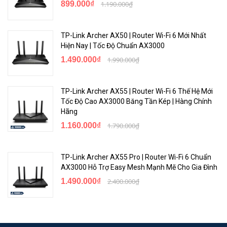
899.000₫
1.190.000₫
Với thời lượng pin này, bạn có thể thoải mái sử dụng
internet để hỗ trợ cho công việc, nhu cầu riêng của mình,
đặc biệt là những lúc đi công tác, du lịch.
TP-Link Archer AX50 | Router Wi-Fi 6 Mới Nhất
Hiện Nay | Tốc Độ Chuẩn AX3000
Và dù là tham khảo ở trang Tp-Link M7200 review nào
1.490.000₫
1.990.000₫
thời lượng pin cũng nhận được nhiều phản hồi tích cực của
người dùng.
TP-Link Archer AX55 | Router Wi-Fi 6 Thế Hệ Mới
Thiết lập kết nối
Tốc Độ Cao AX3000 Băng Tần Kép | Hàng Chính
Hãng
1.160.000₫
1.790.000₫
TP-Link Archer AX55 Pro | Router Wi-Fi 6 Chuẩn
AX3000 Hỗ Trợ Easy Mesh Mạnh Mẽ Cho Gia Đình
1.490.000₫
2.400.000₫