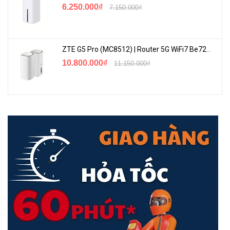
6.250.000₫
7.150.000₫
ZTE G5 Pro (MC8512) | Router 5G WiFi7 Be7200 Hỗ Trợ Băng Tần 6Ghz Cực Mạnh
10.800.000₫
11.150.000₫
Đánh giá
Tp-Link M7200 4G qua tốc độ kết nối
Theo
Tp-Link M7200 review, sản phẩm
M7200 này hỗ trợ
công nghệ 4G FDD/ TDD-LTE mới nhất. Công nghệ này sẽ
cung cấp cho bạn mạng wifi di động tốc độ cao tốt nhất để
bạn có thể tha hồ làm việc, giải trí hoặc thực hiện các cuộc
gọi video dễ dàng dù ở bất cứ đâu.
Do đó, với những chuyến du lịch xa với gia đình, đồng