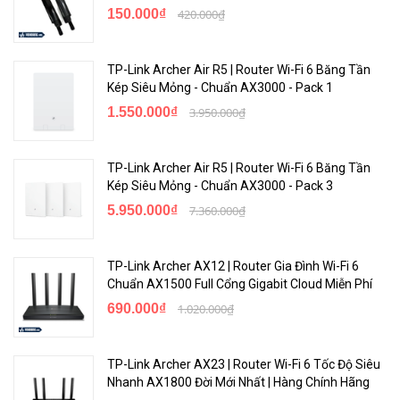
150.000₫
420.000₫
Tp-Link M7200 review đã chỉ ra rằng, bộ phát wifi M7200
có thể chia sẻ sóng wifi đến 10 thiết bị khác nhau cùng lúc
TP-Link Archer Air R5 | Router Wi-Fi 6 Băng Tần
(bao gồm cả máy tính bảng, laptop, điện thoại di động) mà
Kép Siêu Mỏng - Chuẩn AX3000 - Pack 1
vẫn đảm bảo các thiết bị này hoạt động mượt mà, ổn định.
1.550.000₫
3.950.000₫
Thời lượng pin
TP-Link Archer Air R5 | Router Wi-Fi 6 Băng Tần
Kép Siêu Mỏng - Chuẩn AX3000 - Pack 3
5.950.000₫
7.360.000₫
TP-Link Archer AX12 | Router Gia Đình Wi-Fi 6
Chuẩn AX1500 Full Cổng Gigabit Cloud Miễn Phí
690.000₫
1.020.000₫
Đánh giá Tp-Link M7200 4G qua thời lượng pin cho thấy
thiết bị này sử dụng pin sạc 2000mAh và bạn có thể sử
TP-Link Archer AX23 | Router Wi-Fi 6 Tốc Độ Siêu
dụng liên tục 8 tiếng mà không lo bị gián đoạn internet.
Nhanh AX1800 Đời Mới Nhất | Hàng Chính Hãng