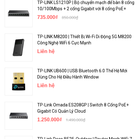
TP-LINK LS1210P | Bộ chuyển mạch để bàn 8 cổng
10/100Mbps + 2 cổng Gigabit với 8 cổng PoE+
735.000₫
850.000₫
TP-LINK M8200 | Thiết Bị Wi-Fi Di Động 5G M8200
Công Nghệ WiFi 6 Cực Mạnh
Liên hệ
TP-LINK UB600 | USB Bluetooth 6.0 Thế Hệ Mới
Dùng Cho Hệ Điều Hành Window
Liên hệ
TP-Link Omada ES208GP | Switch 8 Cổng PoE+
Gigabit Có Quản Lý Cloud
1.250.000₫
1.490.000₫
TP-Link Deco BE25-Outdoor | Router Mesh WiFi 7