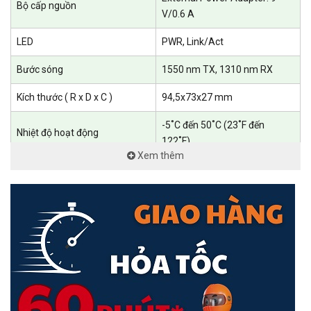
Bộ cấp nguồn
V/0.6 A
LED
PWR, Link/Act
Bước sóng
1550 nm TX, 1310 nm RX
Kích thước ( R x D x C )
94,5x73x27 mm
-5˚C đến 50˚C (23˚F đến
Nhiệt độ hoạt động
122˚F)
Xem thêm
10% đến 90% RH không ngưng
Độ ẩm hoạt động
tụ
• Bộ chuyển đổi phương tiện
MC212CS-2
Sản phẩm bao gồm
• Bộ đổi nguồn
• Hướng dẫn cài đặt
Bảo hành
36 tháng