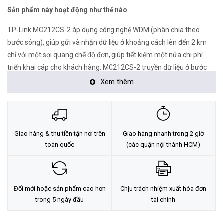
Sản phẩm này hoạt động như thế nào
TP-Link MC212CS-2 áp dụng công nghệ WDM (phân chia theo
bước sóng), giúp gửi và nhận dữ liệu ở khoảng cách lên đến 2 km
chỉ với một sợi quang chế độ đơn, giúp tiết kiệm một nửa chi phí
triển khai cáp cho khách hàng. MC212CS-2 truyền dữ liệu ở bước
sóng 1550 nm và nhận dữ liệu ở bước sóng 1310 nm trên sợi
Xem thêm
quang. Do đó, thiết bị đầu cuối được sử dụng kết hợp với MC212CS-
2 phải gửi dữ liệu ở bước sóng 1310 nm và nhận dữ liệu ở bước
sóng 1550 nm. Một bộ chuyển đổi phương tiện khác của TP-Link là
MC211CS-2 là một trong những sản phẩm có thể hợp tác với
Giao hàng & thu tiền tận nơi trên
Giao hàng nhanh trong 2 giờ
MC212CS-2
toàn quốc
(các quận nội thành HCM)
<Hotline: 0828.011.011 - (028)7300.2021 - VoHoang.vn>
Đổi mới hoặc sản phẩm cao hơn
Chịu trách nhiệm xuất hóa đơn
trong 5 ngày đầu
tài chính