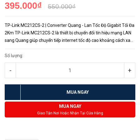
395.000₫
550.000₫
TP-Link MC212CS-2 | Converter Quang - Lan Tốc Độ Gigabit Tối Đa
2Km TP-Link MC212CS-2 là thiết bị chuyển đổi tín hiệu mạng LAN
sang Quang giúp chuyển tiếp internet tốc độ cao khoảng cách xa
lên đến 2km theo chuẩn mạng Gigabit với chi phí thấp vẫn ...
Số lượng:
-
+
MUA NGAY
MUA NGAY
Giao Tận Nơi Hoặc Nhận Tại Cửa Hàng