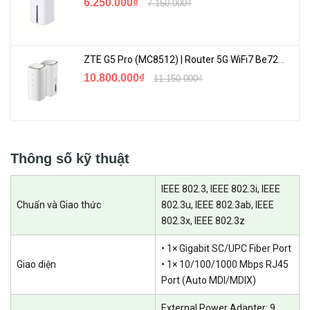
6.250.000₫
7.150.000₫
ZTE G5 Pro (MC8512) | Router 5G WiFi7 Be7200 Hỗ Trợ Băng Tần 6Ghz Cực Mạnh
10.800.000₫
11.150.000₫
Thông số kỹ thuật
IEEE 802.3, IEEE 802.3i, IEEE
Chuẩn và Giao thức
802.3u, IEEE 802.3ab, IEEE
802.3x, IEEE 802.3z
• 1× Gigabit SC/UPC Fiber Port
Giao diện
• 1× 10/100/1000 Mbps RJ45
Port (Auto MDI/MDIX)
External Power Adapter: 9