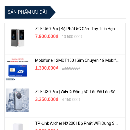
SẢN PHẨM ƯU ĐÃI
ZTE U60 Pro | Bộ Phát 5G Cầm Tay Tích Hợp Công Nghệ WiFi 7, Pin 10000mAh
7.900.000₫
10.500.000₫
Mobifone 12MDT150 | Sim Chuyên 4G Mobifone Dung Lượng Cao 500GB/Tháng Gói 1 Năm
1.300.000₫
1.550.000₫
ZTE U30 Pro | WiFi Di Động 5G Tốc Độ Lên Đến 500Mbps, Màn Hình Cảm Ứng
3.250.000₫
4.150.000₫
TP-Link Archer NX200 | Bộ Phát WiFi Dùng Sim 5G Tốc Độ Cao Mới FullBox