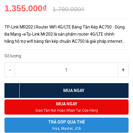
1.355.000₫
1.790.000₫
TP-Link MR202 | Router WiFi 4G/LTE Băng Tần Kép AC750 - Dùng
Đa Mạng 📣Tp-Link Mr202 là sản phẩm router 4G/LTE chính
hãng hỗ trợ wifi băng tần kép chuẩn AC750 là giải pháp internet
thích hợp cho các khu vực chưa hỗ trợ cáp internet, tươn...
Số lượng:
-
+
MUA NGAY
MUA NGAY
Giao Tận Nơi Hoặc Nhận Tại Cửa Hàng
TRẢ GÓP QUA THẺ
Visa, Master, JCB