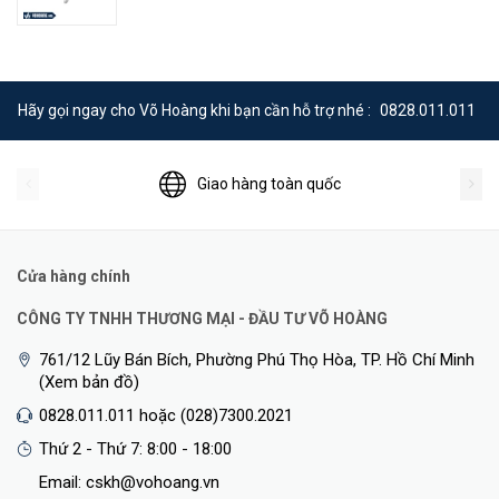
☆
Quản Lý Dễ Dàng
Cài đặt Archer MR202 chỉ trong vài phút nhờ vào giao diện web
Hãy gọi ngay cho Võ Hoàng khi bạn cần hỗ trợ nhé :
0828.011.011
trực quan và ứng dụng Tether mạnh mẽ. Quản lý cài đặt mạng, bao
gồm Quyền kiểm soát của phụ huynh và Kiểm soát Truy Cập từ bất
kỳ thiết bị Android hay iOS nào. Quản lý mạng gia đình bất kỳ lúc
Giao hàng toàn quốc
nào và bất cứ nơi đâu.
Cửa hàng chính
CÔNG TY TNHH THƯƠNG MẠI - ĐẦU TƯ VÕ HOÀNG
761/12 Lũy Bán Bích, Phường Phú Thọ Hòa, TP. Hồ Chí Minh
(Xem bản đồ)
0828.011.011 hoặc (028)7300.2021
Thứ 2 - Thứ 7: 8:00 - 18:00
Email: cskh@vohoang.vn