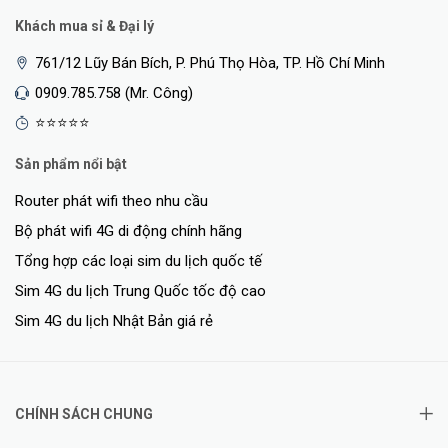
Khách mua sỉ & Đại lý
<Hotline: 0828.011.011 - (028)7300.2021 - VoHoang.vn>
761/12 Lũy Bán Bích, P. Phú Thọ Hòa, TP. Hồ Chí Minh
>>> Xem thêm:
Giá bộ phát wifi 4G
chính hãng
0909.785.758 (Mr. Công)
⭐⭐⭐⭐⭐
KHUYẾN MÃI:
Giảm 50.000đ khi mua kèm sim tại Võ Hoàng
Sản phẩm nổi bật
Router phát wifi theo nhu cầu
Thông số kỹ thuật
Bộ phát wifi 4G di động chính hãng
3 cổng LAN 10/100Mbps
Tổng hợp các loại sim du lịch quốc tế
1 cổng LAN/WAN
Sim 4G du lịch Trung Quốc tốc độ cao
10/100Mbps
Giao diện
Sim 4G du lịch Nhật Bản giá rẻ
1 khe cắm thẻ Nano SIM
2 giao diện ăng-ten SMA-F
ngoài
CHÍNH SÁCH CHUNG
Nút
Nút WPS/Wi-Fi，Nút Reset