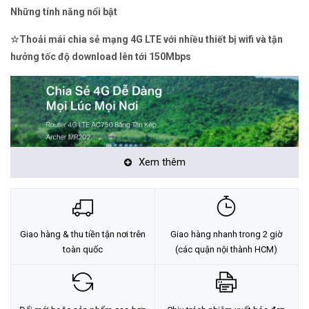
Những tính năng nổi bật
☆Thoải mái chia sẻ mạng 4G LTE với nhiều thiết bị wifi và tận
hưởng tốc độ download lên tới 150Mbps
Xem thêm
Giao hàng & thu tiền tận nơi trên
Giao hàng nhanh trong 2 giờ
- Archer MR202 mang tới cho bạn tất cả những gì tốt nhất của
toàn quốc
(các quận nội thành HCM)
công nghệ 4G LTE, Archer MR202 cho phép bạn chia sẻ mạng 4G
LTE với nhiều thiết bị kết nối mà vẫn có thể tận hưởng sự mượt mà
khi xem video HD, tải các tập tin nhanh chóng mà không hề bị gián
đoạn. Thiết bị hoàn toàn tương thích với FDD-LTE và TDD-LTE, được