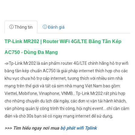
Thông tin
Đánh giá
TP-Link MR202 | Router WiFi 4G/LTE Băng Tần Kép
AC750 - Dùng Đa Mạng
📣Tp-Link Mr202 là sản phẩm router 4G/LTE chính hãng hỗ trợ wifi
băng tần kép chuẩn AC750 là giải pháp internet thích hợp cho các
khu vực chưa hỗ trợ cáp internet, tương thích với nhiều sim nhà
mạng trên thế giới và tất cả sim nhà mạng Việt Nam bao gồm:
Viettel, Mobifone, Vinaphone, VNMB...Tp-Link Mr202 rất phù hợp
cho những chuyến du lịch dài ngày, các đơn vị vận tải hành khách,
văn phòng quản lý công trình thi công, hội nghị event....chỉ cần cắm
điện và chờ 30s bạn sẽ có ngay mạng internet để sử dụng,
>>> Tìm hiểu ngay nơi mua
bộ phát wifi Tplink