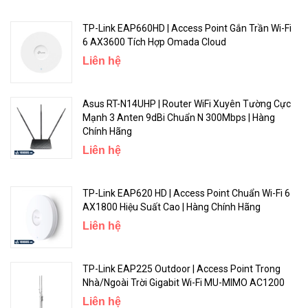
TP-Link EAP660HD | Access Point Gắn Trần Wi-Fi
☆ Sao Lưu Kết Nối WAN Khả Dụng
6 AX3600 Tích Hợp Omada Cloud
Với Cổng WAN/LAN đầy đủ chức năng, Archer MR202 cũng có thể
Liên hệ
hoạt động như một router tương thích với cáp, cáp quang và
modem DSL. Chiến lược sao lưu dự phòng WAN và 3G/4G giữ kết
Asus RT-N14UHP | Router WiFi Xuyên Tường Cực
nối internet ổn định. Archer MR202 có thể kết nối bạn với Internet,
Mạnh 3 Anten 9dBi Chuẩn N 300Mbps | Hàng
bất kể bạn ở trong hoàn cảnh nào.
Chính Hãng
Liên hệ
TP-Link EAP620 HD | Access Point Chuẩn Wi-Fi 6
AX1800 Hiệu Suất Cao | Hàng Chính Hãng
Liên hệ
TP-Link EAP225 Outdoor | Access Point Trong
Nhà/Ngoài Trời Gigabit Wi-Fi MU-MIMO AC1200
Liên hệ