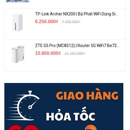
các cổng LAN.
TP-Link Archer NX200 | Bộ Phát WiFi Dùng Sim 5G Tốc Độ Cao Mới FullBox
6.250.000₫
7.150.000₫
☆Không cần cấu hình - chỉ cần gắn thẻ sim và bật nguồn cho
thiết bị là bạn có thể thoải mái tận hưởng internet tốc độ cao.
ZTE G5 Pro (MC8512) | Router 5G WiFi7 Be7200 Hỗ Trợ Băng Tần 6Ghz Cực Mạnh
10.800.000₫
11.150.000₫
- Với modem 4G LTE tích hợp và khe cắm thẻ SIM, bạn chỉ cần gắn
thẻ SIM và mở nguồn Archer MR202. Như vậy, thật nhanh chóng để
tận hưởng tốc độ, tính ổn định, trải nghiệm tuyệt vời mà công nghệ