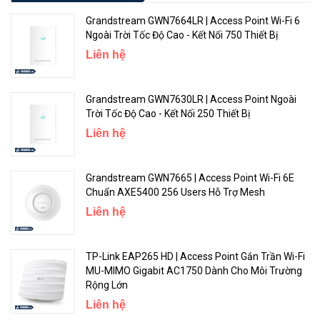
đoạn. Thiết bị hoàn toàn tương thích với FDD-LTE và TDD-LTE, được
Grandstream GWN7664LR | Access Point Wi-Fi 6
hỗ trợ bởi hầu hết các nhà khai thác trên khắp thế giới
Ngoài Trời Tốc Độ Cao - Kết Nối 750 Thiết Bị
Liên hệ
☆ Support TP-Link OneMesh™
Grandstream GWN7630LR | Access Point Ngoài
Hợp nhất với các sản phẩm TP-Link OneMesh, để cung cấp mạng
Trời Tốc Độ Cao - Kết Nối 250 Thiết Bị
Mesh linh hoạt hơn và tiết kiệm chi phí hơn với một tên Wi-Fi duy
Liên hệ
nhất để phủ sóng toàn bộ ngôi nhà một cách liền mạch.
Grandstream GWN7665 | Access Point Wi-Fi 6E
Chuẩn AXE5400 256 Users Hỗ Trợ Mesh
Liên hệ
TP-Link EAP265 HD | Access Point Gắn Trần Wi-Fi
MU-MIMO Gigabit AC1750 Dành Cho Môi Trường
Rộng Lớn
Liên hệ