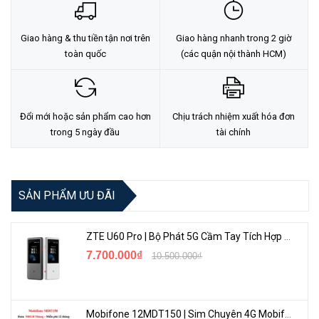
Giao hàng & thu tiền tận nơi trên
Giao hàng nhanh trong 2 giờ
toàn quốc
(các quận nội thành HCM)
Đổi mới hoặc sản phẩm cao hơn
Chịu trách nhiệm xuất hóa đơn
trong 5 ngày đầu
tài chính
SẢN PHẨM ƯU ĐÃI
ZTE U60 Pro | Bộ Phát 5G Cầm Tay Tích Hợp Công Nghệ WiFi 7, Pin 10000mAh
7.700.000₫
10.500.000₫
Mobifone 12MDT150 | Sim Chuyên 4G Mobifone Dung Lượng Cao 500GB/Tháng Gói 1 Năm