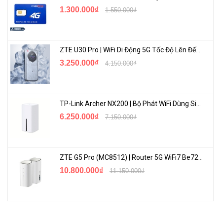
1.300.000₫
1.550.000₫
ZTE U30 Pro | WiFi Di Động 5G Tốc Độ Lên Đến 500Mbps, Màn Hình Cảm Ứng
3.250.000₫
4.150.000₫
TP-Link Archer NX200 | Bộ Phát WiFi Dùng Sim 5G Tốc Độ Cao Mới FullBox
6.250.000₫
7.150.000₫
ZTE G5 Pro (MC8512) | Router 5G WiFi7 Be7200 Hỗ Trợ Băng Tần 6Ghz Cực Mạnh
10.800.000₫
11.150.000₫