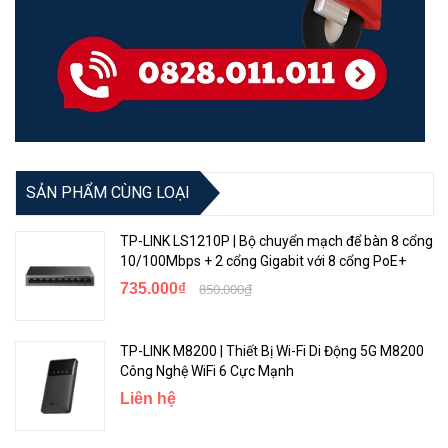
SẢN PHẨM CÙNG LOẠI
TP-LINK LS1210P | Bộ chuyển mạch để bàn 8 cổng
10/100Mbps + 2 cổng Gigabit với 8 cổng PoE+
735.000₫
850.000₫
TP-LINK M8200 | Thiết Bị Wi-Fi Di Động 5G M8200
Công Nghệ WiFi 6 Cực Mạnh
Liên hệ