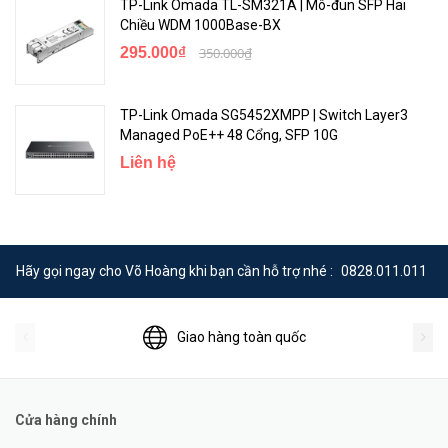
TP-Link Omada TL-SM321A | Mô-đun SFP Hai
Chiều WDM 1000Base-BX
295.000₫
350.000₫
TP-Link Omada SG5452XMPP | Switch Layer3
Managed PoE++ 48 Cổng, SFP 10G
Liên hệ
Hãy gọi ngay cho Võ Hoàng khi bạn cần hỗ trợ nhé :
0828.011.011
Giao hàng toàn quốc
Cửa hàng chính