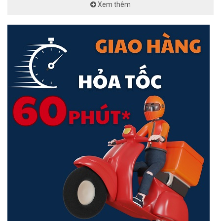
Kích thước
125×59,4×36,8 mm
Xem thêm
Chứng chỉ
FCC, CE, RoHS
• POE260S
• Hướng dẫn cài đặt
Sản phẩm bao gồm
• Dây nguồn
• Bộ lắp tường
Bảo hành
24 tháng