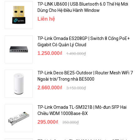
TP-LINK UB600 | USB Bluetooth 6.0 Thế Hệ Mới
Dùng Cho Hệ Điều Hành Window
Liên hệ
TP-Link Omada ES208GP | Switch 8 Cổng PoE+
Gigabit Có Quản Lý Cloud
1.250.000₫
1.490.000₫
TP-Link Deco BE25-Outdoor | Router Mesh WiFi 7
Ngoài trời/Trong nhà BE5000
2.660.000₫
3.150.000₫
TP-Link Omada TL-SM321B | Mô-đun SFP Hai
Chiều WDM 1000Base-BX
295.000₫
350.000₫