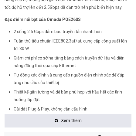
tốc độ hỗ trợ lên đến 2.5Gbps đã dần trở nên phổ biến hiện nay.
Đặc điểm nổi bật của Omada POE260S
2 cổng 2.5 Gbps đảm bảo truyền tải nhanh hơn
Tuân thủ tiêu chuẩn IEEE802.3af/at, cung cấp công suất lên
tới 30 W
Giảm chi phí cơ sở hạ tầng bằng cách truyền dữ liệu và điện
năng đồng thời qua cáp Ethernet
Tự động xác định và cung cấp nguồn điện chính xác để đáp
ứng nhu cầu của thiết bị
Thiết kế gắn tường và để bàn phù hợp với hầu hết các tình
huống lắp đặt
Cài đặt Plug & Play, không cần cấu hình
Nguồn điện tích hợp
Xem thêm
<Hotline: 0828.011.011 - (028)7300.2021 - VoHoang.vn>