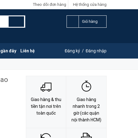
Theo dõi đơn hàng
Hệ thống cửa hàng
LIÊN HỆ ĐẶT HÀNG
Y
0828.011.011
Giỏ hàng
 gần đây
Liên hệ
Đăng ký
/
Đăng nhập
Cao
Giao hàng & thu
Giao hàng
tiền tận nơi trên
nhanh trong 2
toàn quốc
giờ (các quận
nội thành HCM)