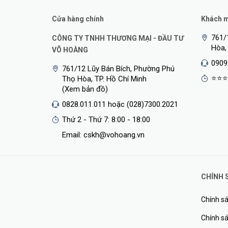
Cửa hàng chính
Khách mu
Quản Lý Mạng Hiệu Quả
761/
CÔNG TY TNHH THƯƠNG MẠI - ĐẦU TƯ
Hòa,
VÕ HOÀNG
Switch
TL-SD1024DE
cung cấp nhiều công cụ để quan sá
0909
tình trạng cáp, switch có thể xác định vị trí và nguyê
761/12 Lũy Bán Bích, Phường Phú
TL-SG1024DE hỗ trợ tính năng chia VLAN theo Port/80
⭐⭐⭐
Thọ Hòa, TP. Hồ Chí Minh
(Xem bản đồ)
Thân Thiện Với Môi Trường
0828.011.011 hoặc (028)7300.2021
Bạn đã có một lựa chọn tốt cho môi trường khi nâng cấ
Thứ 2 - Thứ 7: 8:00 - 18:00
được trang bị công nghệ tiết kiệm năng lượng mới nhất,
Email: cskh@vohoang.vn
này có thể tự động điều chỉnh điện năng tiêu thụ dựa và
thải carbon.
CHÍNH 
Chính sá
Chính sá