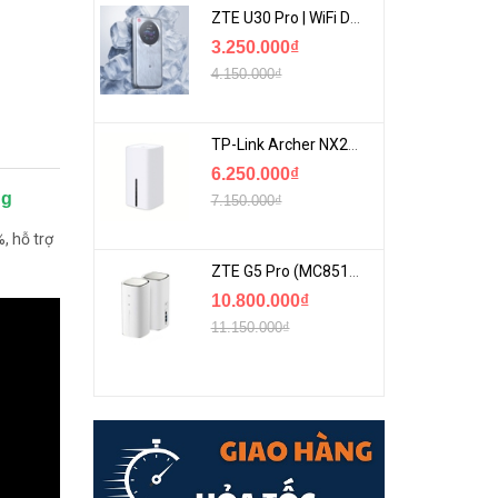
ZTE U30 Pro | WiFi Di Động 5G Tốc Độ Lên Đến 500Mbps, Màn Hình Cảm Ứng
3.250.000₫
4.150.000₫
TP-Link Archer NX200 | Bộ Phát WiFi Dùng Sim 5G Tốc Độ Cao Mới FullBox
6.250.000₫
ng
7.150.000₫
, hỗ trợ
ZTE G5 Pro (MC8512) | Router 5G WiFi7 Be7200 Hỗ Trợ Băng Tần 6Ghz Cực Mạnh
10.800.000₫
11.150.000₫