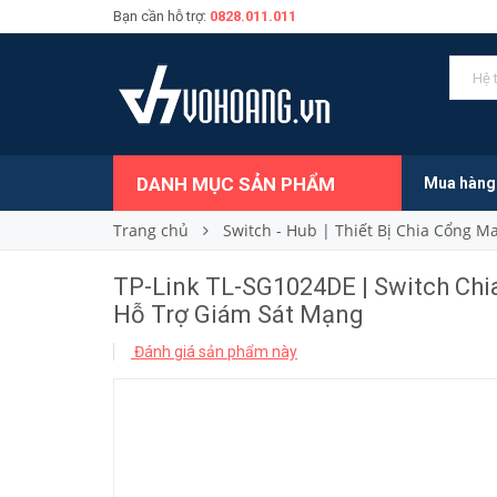
Bạn cần hỗ trợ:
0828.011.011
2.200.000₫
Giá bán:
DANH MỤC SẢN PHẨM
Mua hàng
Trang chủ
Switch - Hub | Thiết Bị Chia Cổng 
TP-Link TL-SG1024DE | Switch Chi
Hỗ Trợ Giám Sát Mạng
Đánh giá sản phẩm này