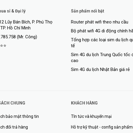
a sỉ & Đại lý
Sản phẩm nổi bật
12 Lũy Bán Bích, P. Phú Thọ
Router phát wifi theo nhu cầu
 TP. Hồ Chí Minh
t toàn bộ lưu lượng mạng. Với tính năng Port Mirroring, chống loop, ch
Bộ phát wifi 4G di động chính h
.785.758 (Mr. Công)
n nhân gây ra tắt nghẽn mạng. Hơn nữa, để tăng cường bảo mật và hiệu su
Tổng hợp các loại sim du lịch 
2.1q.
⭐⭐
tế
Sim 4G du lịch Trung Quốc tốc 
cao
p lên mạng Gigabit. Thiết bị switch TL-SG1024DE 24 cổng Gigabit thế hệ
Sim 4G du lịch Nhật Bản giá rẻ
 giúp bạn mở rộng quy mô mạng với mức tiêu thụ điện năng thấp hơn. Thi
o tình trạng của các cổng và chiều dài cáp, giúp hệ thống mạng hạn chế 
SÁCH CHUNG
KHÁCH HÀNG
ch bảo mật thông tin
TIn tức và khuyến mại
ch đổi trả hàng
Hỗ trợ kỹ thuật - config sản phẩm