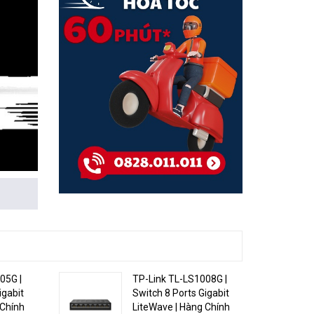
ghiệp
rt
05G |
TP-Link TL-LS1008G |
g QoS
igabit
Switch 8 Ports Gigabit
 và MTU
 Chính
LiteWave | Hàng Chính