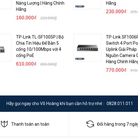
ạng hơn. Với công nghệ tiết kiệm năng lượng, TL-SG1024DE có thể tiết 
Năng Lượng | Hàng Chính
Hãng
với môi trường doanh nghiệp.
Hãng
230.000₫
255
160.000₫
220.000₫
TP-Link TL-SF1005P | Bộ
TP-Link SF1006P
Chia Tín Hiệu Để Bàn 5
Switch 4 Port Po
cổng 10/100Mbps với 4
Uplink Giải Pháp
cổng PoE
Nguồn Camera Gi
Hàng Chính Hãn
610.000₫
800.000₫
770.000₫
910
Hãy gọi ngay cho Võ Hoàng khi bạn cần hỗ trợ nhé :
0828.011.011
Thanh toán an toàn
Đổi hàng trong 7 ngà