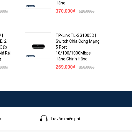
kiệm 18%
Hãng
.000₫
370.000₫
520.000₫
 |
TP-Link TL-SG1005D |
E, 2
Switch Chia Cổng Mạng
 Cấp
5 Port
á Rẻ |
10/100/1000Mbps |
g
Hàng Chính Hãng
.000₫
269.000₫
350.000₫
y
Tư vẫn miễn phí