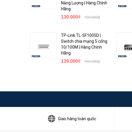
có thể tăng cường bảo mật và đáp ứng nhiều mô hình m
Năng Lượng | Hàng Chính
điện năng tiêu thụ, mang đến một giải pháp thân thiện 
Hãng
130.000₫
159.000₫
TP-Link TL-SF1005D |
Switch chia mạng 5 cổng
10/100M | Hàng Chính
Hãng
139.000₫
169.000₫
Giao hàng toàn quốc