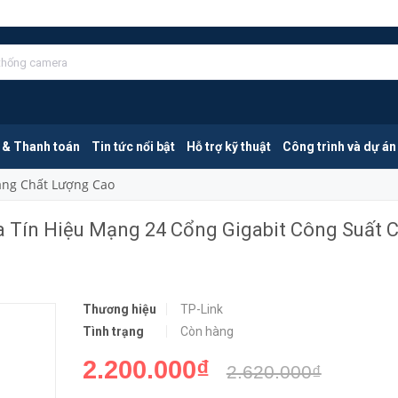
TP-Link TL-SG1024DE | Switch Chia Tín Hiệu Mạng 24 Cổng Gigabit Công Suất Cao Hỗ Trợ Giám Sát Mạng
MUA NGA
 & Thanh toán
Tin tức nổi bật
Hỗ trợ kỹ thuật
Công trình và dự án
Mang Chất Lượng Cao
a Tín Hiệu Mạng 24 Cổng Gigabit Công Suất 
Thương hiệu
TP-Link
Tình trạng
Còn hàng
2.200.000₫
2.620.000₫