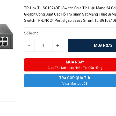
TP-Link TL-SG1024DE | Switch Chia Tín Hiệu Mạng 24 C
Gigabit Công Suất Cao Hỗ Trợ Giám Sát Mạng Thiết Bị M
Switch TP-LINK 24 Port Gigabit Easy Smart TL-SG1024D
hữu công nghệ tiết kiệm năng lượng điện lên đến 40%, hỗ 
chia cổn Eth...
Số lượng:
-
+
MUA NGAY
MUA NGAY
Giao Tận Nơi Hoặc Nhận Tại Cửa Hàng
TRẢ GÓP QUA THẺ
Visa, Master, JCB