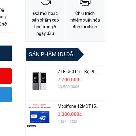
ổng
Đổi mới hoặc
Chịu trách
ạng
sản phẩm cao
nhiệm xuất hóa
E sở
hơn trong 5
đơn tài chính
trợ
ngày đầu
SẢN PHẨM ƯU ĐÃI
ZTE U60 Pro | Bộ Phát 5G Cầm Tay Tích Hợp Công Nghệ WiFi 7, Pin 10000mAh
7.700.000₫
10.500.000₫
Mobifone 12MDT150 | Sim Chuyên 4G Mobifone Dung Lượng Cao 500GB/Tháng Gói 1 Năm
1.300.000₫
1.550.000₫