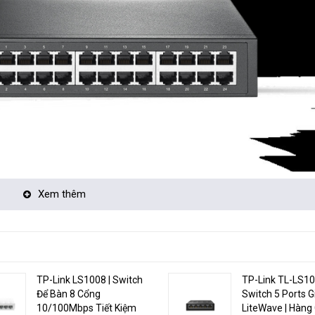
Xem thêm
hỏ (SMB)
cấp lý tưởng từ dòng switch Unmanaged, được thiết kế cho các doanh n
 quản trị có thể giám sát hệ thống mạng hiệu quả nhờ các tính năng Po
TP-Link LS1008 | Switch
TP-Link TL-LS10
ối ưu đường truyền trên hệ thống mạng, TL-SG1024DE còn hỗ trợ tính năn
Để Bàn 8 Cổng
Switch 5 Ports G
tốt hơn và không tắt nghẽn. Bên cạnh đó, tính năng VLAN theo port, tag
10/100Mbps Tiết Kiệm
LiteWave | Hàng