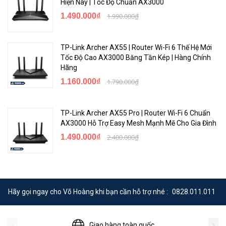
Hiện Nay | Tốc Độ Chuẩn AX3000
1.490.000₫
1.990.000₫
TP-Link Archer AX55 | Router Wi-Fi 6 Thế Hệ Mới
Tốc Độ Cao AX3000 Băng Tần Kép | Hàng Chính
Hãng
1.160.000₫
1.790.000₫
>>> Nơi mua
thiết bị mạng Tp-Link uy tín
<Hotline: 0828.011.011 - (028)7300.2021 - VoHoang.vn>
TP-Link Archer AX55 Pro | Router Wi-Fi 6 Chuẩn
AX3000 Hỗ Trợ Easy Mesh Mạnh Mẽ Cho Gia Đình
Tham khảo các sản phẩm khác tại Võ Hoàng:
1.490.000₫
2.400.000₫
Bộ phát WiFi từ SIM 4G cắm điện trực tiếp
phù hợp cho
gia đình, văn phòng
Internet ổn định khi di chuyển với
bộ phát WiFi trên ô tô
Hãy gọi ngay cho Võ Hoàng khi bạn cần hỗ trợ nhé :
0828.011.011
Giao hàng toàn quốc