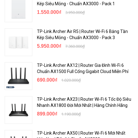
Kép Siêu Mỏng - Chuẩn AX3000 - Pack 1
1.550.000₫
3.950.000₫
TP-Link Archer Air R5 | Router Wi-Fi 6 Băng Tần
Kép Siêu Mỏng - Chuẩn AX3000 - Pack 3
5.950.000₫
7.360.000₫
TP-Link Archer AX12 | Router Gia Đình Wi-Fi 6
Chuẩn AX1500 Full Cổng Gigabit Cloud Miễn Phí
6. Quản lý dễ dàng với ứng dụng Omada
690.000₫
1.020.000₫
Làm theo hướng dẫn cấu hình trên ứng dụng Omada miễn phí để
thiết lập trong vài phút. Omada cho phép bạn định cấu hình cài đặt,
TP-Link Archer AX23 | Router Wi-Fi 6 Tốc Độ Siêu
theo dõi trạng thái mạng và quản lý máy khách, tất cả đều từ sự
Nhanh AX1800 Đời Mới Nhất | Hàng Chính Hãng
tiện lợi của điện thoại thông minh hoặc máy tính bảng.
899.000₫
1.190.000₫
TP-Link Archer AX50 | Router Wi-Fi 6 Mới Nhất