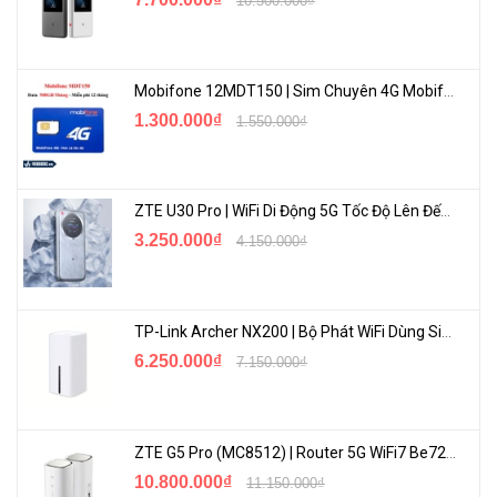
10.500.000₫
cổng WAN / LAN có thể hoán đổi miễn phí cho phép bộ định tuyến
hỗ trợ tối đa bốn cổng WAN để đáp ứng các yêu cầu truy cập
internet khác nhau thông qua một thiết bị. Chức năng Cân bằng tải
Mobifone 12MDT150 | Sim Chuyên 4G Mobifone Dung Lượng Cao 500GB/Tháng Gói 1 Năm
đa WAN phân phối các luồng dữ liệu theo tỷ lệ băng thông của mọi
1.300.000₫
1.550.000₫
cổng WAN để nâng cao tỷ lệ sử dụng của băng thông rộng đa
đường.
ZTE U30 Pro | WiFi Di Động 5G Tốc Độ Lên Đến 500Mbps, Màn Hình Cảm Ứng
3.250.000₫
4.150.000₫
TP-Link Archer NX200 | Bộ Phát WiFi Dùng Sim 5G Tốc Độ Cao Mới FullBox
6.250.000₫
7.150.000₫
3. VPN bảo mật cao
ZTE G5 Pro (MC8512) | Router 5G WiFi7 Be7200 Hỗ Trợ Băng Tần 6Ghz Cực Mạnh
10.800.000₫
11.150.000₫
TL-ER7206
hỗ trợ IPSec / PPTP / L2TP VPN qua các giao thức