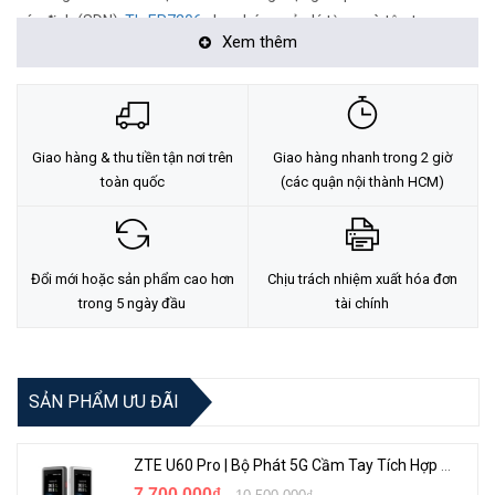
xác định (SDN),
TL-ER7206
cho phép quản lý từ xa và tập trung,
Xem thêm
mọi lúc, mọi nơi. Tính năng quản lý độc lập thông qua giao diện
người dùng hoặc ứng dụng Web cũng có sẵn để tối đa hóa sự tiện
lợi.
Giao hàng & thu tiền tận nơi trên
Giao hàng nhanh trong 2 giờ
toàn quốc
(các quận nội thành HCM)
Đổi mới hoặc sản phẩm cao hơn
Chịu trách nhiệm xuất hóa đơn
trong 5 ngày đầu
tài chính
SẢN PHẨM ƯU ĐÃI
2. Lên đến bốn cổng WAN Gigabit để tối ưu hóa việc sử
dụng băng thông
ZTE U60 Pro | Bộ Phát 5G Cầm Tay Tích Hợp Công Nghệ WiFi 7, Pin 10000mAh
Một cổng WAN SFP gigabit, một cổng WAN RJ45 gigabit và hai
7.700.000₫