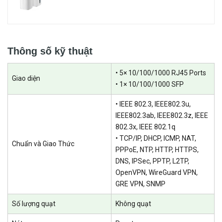
IPSec / SSL. Với thiết kế phần cứng mạnh mẽ, bộ định tuyến hỗ trợ
và quản lý tới 100 × LAN-to-LAN IPSec, 50 × OpenVPN *, 50 × L2TP
và 50 × PPTP VPN kết nối. IPSec VPN tự động một cú nhấp chuột *
giúp đơn giản hóa đáng kể cấu hình VPN và tạo điều kiện thuận lợi
Thông số kỹ thuật
cho việc quản lý và triển khai mạng đồng thời bảo mật và mã hóa
• 5× 10/100/1000 RJ45 Ports
thông tin liên lạc dữ liệu riêng tư giữa các trang web truyền qua
Giao diện
• 1× 10/100/1000 SFP
internet.
• IEEE 802.3, IEEE802.3u,
IEEE802.3ab, IEEE802.3z, IEEE
802.3x, IEEE 802.1q
• TCP/IP, DHCP, ICMP, NAT,
Chuẩn và Giao Thức
PPPoE, NTP, HTTP, HTTPS,
DNS, IPSec, PPTP, L2TP,
OpenVPN, WireGuard VPN,
GRE VPN, SNMP
Số lượng quạt
Không quạt
4. Các tính năng bảo mật phong phú