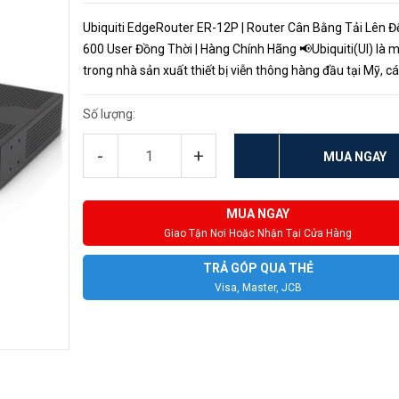
Ubiquiti EdgeRouter ER-12P | Router Cân Bằng Tải Lên Đ
600 User Đồng Thời | Hàng Chính Hãng 📢Ubiquiti(UI) là 
trong nhà sản xuất thiết bị viễn thông hàng đầu tại Mỹ, c
phẩm gán mác Ubiquiti luôn đạt được sự tin tưởng từ phí
người dùng...
Số lượng:
-
+
MUA NGAY
MUA NGAY
Giao Tận Nơi Hoặc Nhận Tại Cửa Hàng
TRẢ GÓP QUA THẺ
Visa, Master, JCB