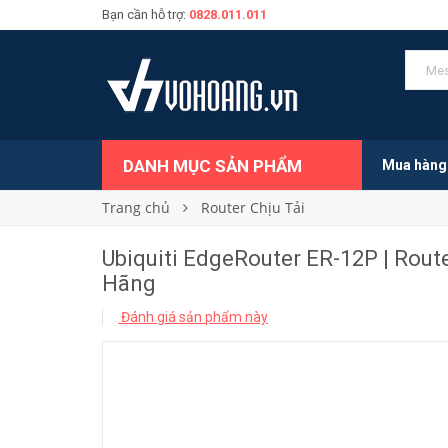
Bạn cần hỗ trợ:
0828.011.011
9.950.000₫
Giá bán:
DANH MỤC SẢN PHẨM
Mua hàng
Trang chủ
Router Chịu Tải
Ubiquiti EdgeRouter ER-12P | Rout
Hãng
Đánh giá sản phẩm này