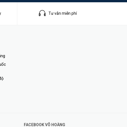
y
Tư vẫn miễn phí
ãng
quốc
độ
FACEBOOK VÕ HOÀNG