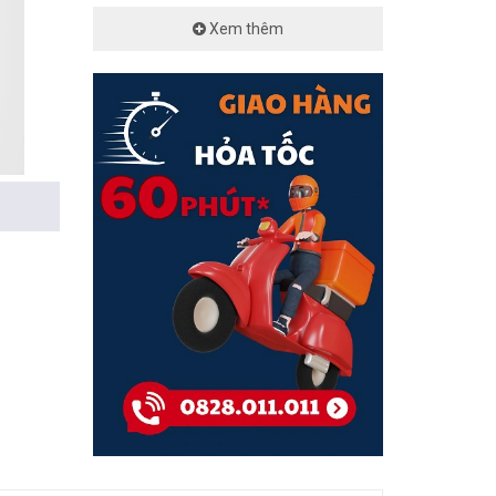
Xem thêm
cing):
LR (Long
ị đồng