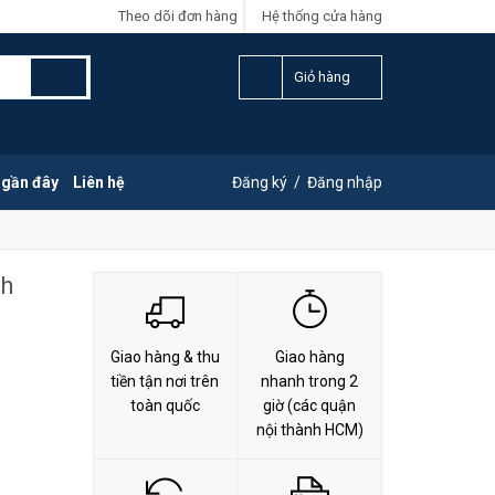
Theo dõi đơn hàng
Hệ thống cửa hàng
LIÊN HỆ ĐẶT HÀNG
Y
0828.011.011
Giỏ hàng
 gần đây
Liên hệ
Đăng ký
/
Đăng nhập
nh
Giao hàng & thu
Giao hàng
tiền tận nơi trên
nhanh trong 2
toàn quốc
giờ (các quận
nội thành HCM)