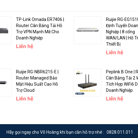
TP-Link Omada ER7406 |
Ruijie RG-EG151
Router Cân Bằng Tải Hỗ
Định Tuyến Doa
Trợ VPN Mạnh Mẽ Cho
Nghiệp | 8 cổng
 cho mô hình kinh doanh vừa và lớn như: Nhà hàng, Khách sạn cao cấp, 
Doanh Nghiệp
WAN/LAN | Hỗ T
uất tải tối đa lên đến 600user, hỗ trợ Multi Wan cho phép nhận nhiều ng
Thiết Bị
Liên hệ
 cập.
Liên hệ
z 4 nhân, 1Gb RAM, 4Gb Flash, 10 cổng RJ45 1Gb và 2 cổng SFP 1Gb. 
Ruijie RG-NBR6215-E |
Peplink B One | 
Router Managed Bảo
Cân Bằng Tải 2
Mật Hiệu Suất Cao Hỗ
Tích Hợp WiFi6 
Trợ Cloud
Doanh Nghiệp
uất tối đa 20W (24V, 0.83A) trên mỗi port. (Passive PoE Max. Wattage P
Liên hệ
Liên hệ
g (Load-balancing)
Hãy gọi ngay cho Võ Hoàng khi bạn cần hỗ trợ nhé :
0828.011.011