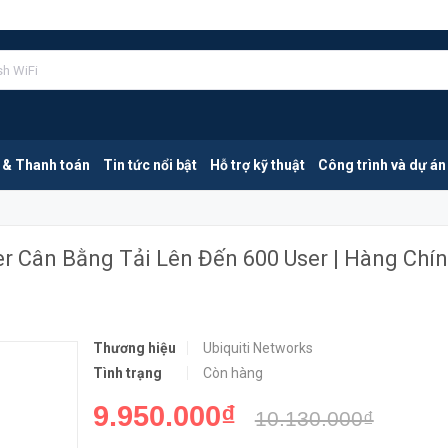
Ubiquiti EdgeRouter ER-12P | Router Cân Bằng Tải Lên Đến 600 User | Hàng Chính Hãng
MUA NGA
 & Thanh toán
Tin tức nổi bật
Hỗ trợ kỹ thuật
Công trình và dự án
er Cân Bằng Tải Lên Đến 600 User | Hàng Chí
Thương hiệu
Ubiquiti Networks
Tình trạng
Còn hàng
9.950.000₫
10.130.000₫