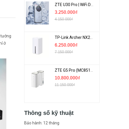
ZTE U30 Pro | WiFi Di Động 5G Tốc Độ Lên Đến 500Mbps, Màn Hình Cảm Ứng
3.250.000₫
4.150.000₫
n tưởng
TP-Link Archer NX200 | Bộ Phát WiFi Dùng Sim 5G Tốc Độ Cao Mới FullBox
hỉ ở
6.250.000₫
7.150.000₫
ZTE G5 Pro (MC8512) | Router 5G WiFi7 Be7200 Hỗ Trợ Băng Tần 6Ghz Cực Mạnh
10.800.000₫
11.150.000₫
Thông số kỹ thuật
Bảo hành: 12 tháng