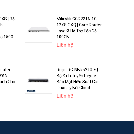
0XS | Bộ
Mikrotik CCR2216-1G-
nh
12XS-2XQ | Core Router
Layer3 Hỗ Trợ Tốc Độ
Trường
rợ 1500
100GB
uồn
Liên hệ
Khả năng
Router
Ruijie RG-NBR6210-E |
 WAN
Bộ Định Tuyến Reyee
Dành Cho
Bảo Mật Hiệu Suất Cao -
Quản Lý Bởi Cloud
er Port
Liên hệ