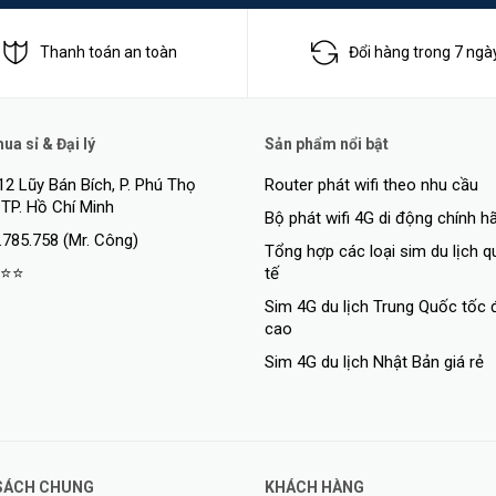
P)
Thanh toán an toàn
Đổi hàng trong 7 ngà
lớp mạng hoặc theo từng IP trong lớp mạng.
a sỉ & Đại lý
Sản phẩm nổi bật
12 Lũy Bán Bích, P. Phú Thọ
Router phát wifi theo nhu cầu
 TP. Hồ Chí Minh
Bộ phát wifi 4G di động chính h
 LAN linh hoạt
.785.758 (Mr. Công)
Tổng hợp các loại sim du lịch 
⭐⭐
tế
Sim 4G du lịch Trung Quốc tốc 
cao
Sim 4G du lịch Nhật Bản giá rẻ
SÁCH CHUNG
KHÁCH HÀNG