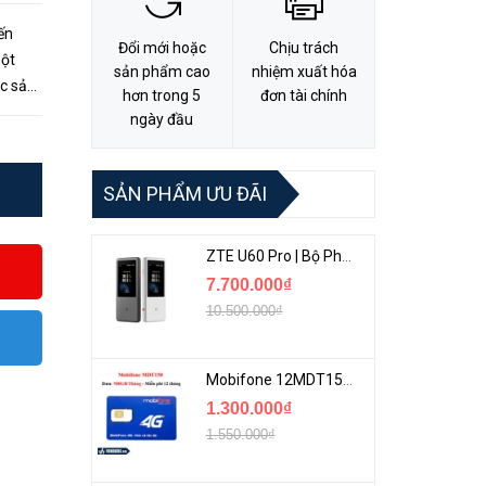
ến
Đổi mới hoặc
Chịu trách
một
sản phẩm cao
nhiệm xuất hóa
ác sản
hơn trong 5
đơn tài chính
a
ngày đầu
SẢN PHẨM ƯU ĐÃI
ZTE U60 Pro | Bộ Phát 5G Cầm Tay Tích Hợp Công Nghệ WiFi 7, Pin 10000mAh
7.700.000₫
10.500.000₫
Mobifone 12MDT150 | Sim Chuyên 4G Mobifone Dung Lượng Cao 500GB/Tháng Gói 1 Năm
1.300.000₫
1.550.000₫