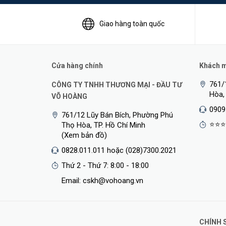
- VPN Site-to-Site (LAN to LAN), VPN Server (L2TP,PPT
Giao hàng toàn quốc
- Giới hạn băng thông (QoS): Giới hạn băng thông theo 
- Tạo VLAN và DHCP theo từng cổng.
Cửa hàng chính
Khách mu
- Switch Built-in cho 8 cổng (từ eth0-eth7)
761/
CÔNG TY TNHH THƯƠNG MẠI - ĐẦU TƯ
Hòa,
VÕ HOÀNG
- 10 cổng RJ45 và 2 cổng SFP có thể chuyển đổi WAN và
0909
761/12 Lũy Bán Bích, Phường Phú
Datasheet EdgeRouter ER-12P
⭐⭐⭐
Thọ Hòa, TP. Hồ Chí Minh
(Xem bản đồ)
0828.011.011 hoặc (028)7300.2021
Thứ 2 - Thứ 7: 8:00 - 18:00
Email: cskh@vohoang.vn
CHÍNH 