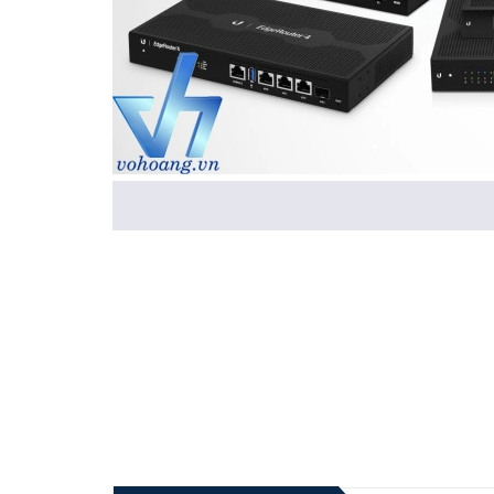
✨Một trong những dòng sản phẩm rất thành công từ thươ
EdgeRouter X (ER-X), EdgeRouter Lite, EdgeRouter 12P 
Range), AP AC Pro, AP AC HD.....kết hợp 2 nhóm sản phẩm
thời.