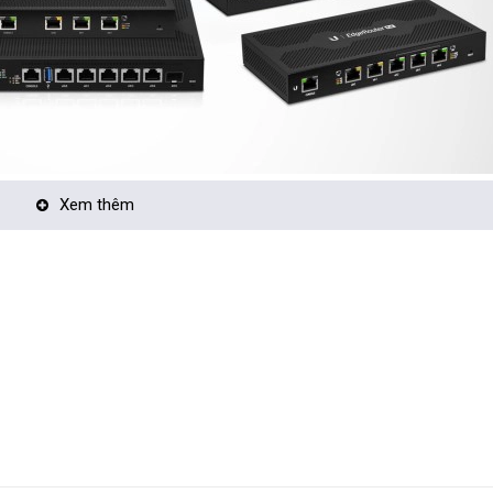
ng hiệu Ubiquiti phải kể đến các dòng router cân bằng tải (Load-balan
Xem thêm
(ER-12P)...hoặc các sản phẩm AccessPoint chịu tải: AP AC Lite, AP AC 
 này lại ta sẽ được một hệ thống wifi chịu tải lên đến hàng trăm thiết b