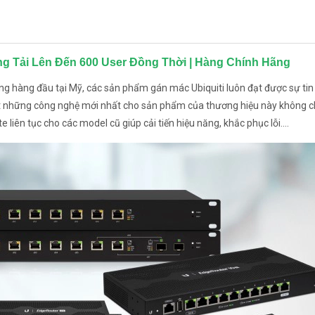
ng Tải Lên Đến 600 User Đồng Thời | Hàng Chính Hãng
thông hàng đầu tại Mỹ, các sản phẩm gán mác Ubiquiti luôn đạt được sự ti
ật những công nghệ mới nhất cho sản phẩm của thương hiệu này không c
ên tục cho các model cũ giúp cải tiến hiệu năng, khắc phục lỗi....