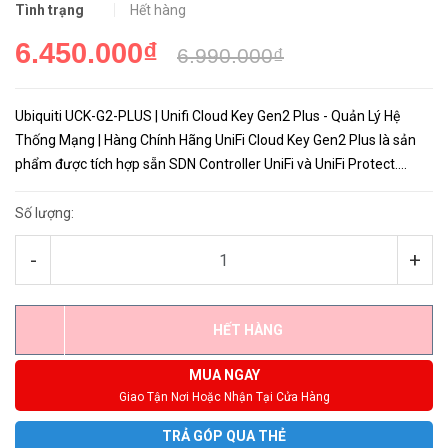
Tình trạng
Hết hàng
6.450.000₫
6.990.000₫
Ubiquiti UCK-G2-PLUS | Unifi Cloud Key Gen2 Plus - Quản Lý Hệ
Thống Mạng | Hàng Chính Hãng UniFi Cloud Key Gen2 Plus là sản
phẩm được tích hợp sẵn SDN Controller UniFi và UniFi Protect.
Dùng để quản trị các thiết bị UniFi bao gồm unifi sercurity g...
Số lượng:
-
+
HẾT HÀNG
MUA NGAY
Giao Tận Nơi Hoặc Nhận Tại Cửa Hàng
TRẢ GÓP QUA THẺ