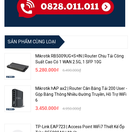
- Được thiết kế để triển khai dễ dàng,
UniFi Cloud Key Gen2 Plus
có
thể được cấu hình nhanh chóng qua Bluetooth bằng các ứng dụng
di động UniFi.
- Màn hình bảng điều khiển phía trước hiển thị số liệu thống kê hệ
thống quan trọng cho phần cứng mạng UniFi của bạn và máy quay
SẢN PHẨM CÙNG LOẠI
video UniFi Protect.
Mikrotik RB5009UG+S+IN | Router Chịu Tải Công
- Pin tích hợp giúp bảo vệ chống mất điện. Để lưu trữ video, nó cũng
Suất Cao Có 1 WAN 2.5G, 1 SFP 10G
bao gồm một ổ cứng 1TB, có thể nâng cấp lên 5TB.
5.280.000₫
6.490.000₫
Thông tin sản phẩm Unifi Cloud Key Gen2 Plus
UniFi Cloud Key Gen2
Plus
được cài đặt dễ dàng, sử dụng trình
Mikrotik hAP ax2 | Router Cân Bằng Tải 200 User -
Gộp Băng Thông Nhiều Đường Truyền, Hỗ Trợ WiFi
duyệt web chuẩn hoặc thiết lập Bluetooth từ thiết bị di động của
6
bạn, triển khai bộ điều khiển UniFi Protect của bạn được thiết lập và
3.450.000₫
4.950.000₫
cấu hình chỉ trong vài phút.
☆
Bao gồm phần mềm giám sát video UniFi Protect.
TP-Link EAP723 | Access Point WiFi7 Thiết Kế Ốp
☆ Bao gồm phần mềm quản lý mạng UniFi SDN.