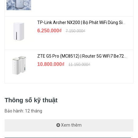
TP-Link Archer NX200 | Bộ Phát WiFi Dùng Sim 5G Tốc Độ Cao Mới FullBox
6.250.000₫
7.150.000₫
Quản trị hệ thống camera giám sát
ZTE G5 Pro (MC8512) | Router 5G WiFi7 Be7200 Hỗ Trợ Băng Tần 6Ghz Cực Mạnh
10.800.000₫
11.150.000₫
Thông số kỹ thuật
Bảo hành: 12 tháng
Quản trị quyền truy cập
Xem thêm