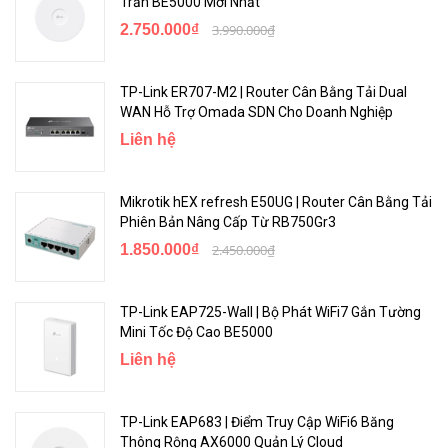
Trần BE5000 Mới Nhất
☆ Dễ dàng cài đặt với UniFi và UniFi Protect ứng dụng di động.
2.750.000₫
3.990.000₫
☆ Được hỗ trợ bởi 802.3af PoE hoặc QC 2.0 USB-C.
☆ Pin tích hợp để tắt tự động an toàn.
☆ Ổ cứng 1 TB 2,5 “(có thể nâng cấp lên 5 TB).
TP-Link ER707-M2 | Router Cân Bằng Tải Dual
WAN Hỗ Trợ Omada SDN Cho Doanh Nghiệp
☆ Màn hình bảng điều khiển phía trước để xem chi tiết hệ thống.
Liên hệ
UCK-G2-Plus
hoàn toàn có
khả năng cấu hình và quản lý hàng
chục thiết bị UniFi
trên mạng của bạn và cung cấp năng lượng cực
Mikrotik hEX refresh E50UG | Router Cân Bằng Tải
thấp PoE thay thế cho máy chủ hoặc máy tính chuyên dụng.
Phiên Bản Nâng Cấp Từ RB750Gr3
Mô hình triển khai mẫu
1.850.000₫
2.450.000₫
TP-Link EAP725-Wall | Bộ Phát WiFi7 Gắn Tường
Mini Tốc Độ Cao BE5000
Liên hệ
TP-Link EAP683 | Điểm Truy Cập WiFi6 Băng
Thông Rộng AX6000 Quản Lý Cloud