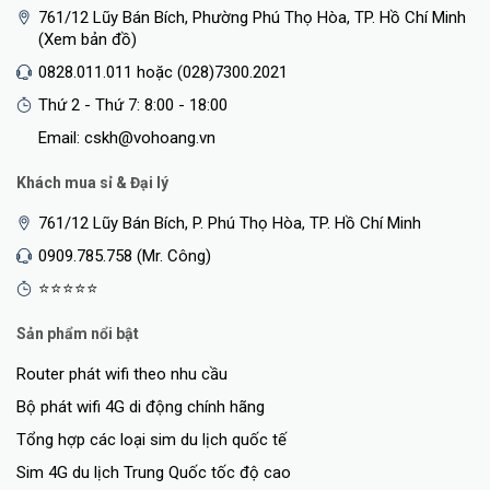
761/12 Lũy Bán Bích, Phường Phú Thọ Hòa, TP. Hồ Chí Minh
APQ8053 8 Core with 3 GB
Processor
(Xem bản đồ)
RAM
0828.011.011 hoặc (028)7300.2021
eMMC Memory
32 GB
Thứ 2 - Thứ 7: 8:00 - 18:00
(1) 10/100/1000 Ethernet
Email: cskh@vohoang.vn
Networking Interface
Port
Khách mua sỉ & Đại lý
Buttons
(1) Power; (1) Reset
761/12 Lũy Bán Bích, P. Phú Thọ Hòa, TP. Hồ Chí Minh
LEDs
(1) Power, White/Blue
0909.785.758 (Mr. Công)
Standard 802.3af PoE; Quick
⭐⭐⭐⭐⭐
Power Method
Charge 2.0/3.0 Power
Sản phẩm nổi bật
Adapter (9VDC, 2A)
Router phát wifi theo nhu cầu
Standard 802.3af PoE or
Supported Voltage Range
Bộ phát wifi 4G di động chính hãng
9VDC, 2A
Tổng hợp các loại sim du lịch quốc tế
Max. Power Consumption
12.95W (PoE); USB-C Power
Sim 4G du lịch Trung Quốc tốc độ cao