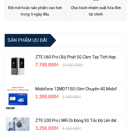
Đổi mới hoặc sản phẩm cao hơn
Chịu trách nhiệm xuất hóa đơn
trong 5 ngày đầu
tài chính
SẢN PHẨM ƯU ĐÃI
- Thiết bị được thiết kế để thuận tiện theo dõi, quản lý hệ thống
mạng, hệ thống camera, giám sát người sử dụng với các tính năng
ZTE U60 Pro | Bộ Phát 5G Cầm Tay Tích Hợp Công Nghệ WiFi 7, Pin 10000mAh
quản trị cao cấp. Bộ điều khiển bảo vệ UniFi cho phép bạn thiết lập,
7.700.000₫
10.500.000₫
cấu hình và giám sát camera UniFi của bạn bằng cách sử dụng
giao diện người dùng đồ họa.
Quản trị hệ thống mạng
Mobifone 12MDT150 | Sim Chuyên 4G Mobifone Dung Lượng Cao 500GB/Tháng Gói 1 Năm
1.300.000₫
1.550.000₫
ZTE U30 Pro | WiFi Di Động 5G Tốc Độ Lên Đến 500Mbps, Màn Hình Cảm Ứng
3.250.000₫
4.150.000₫