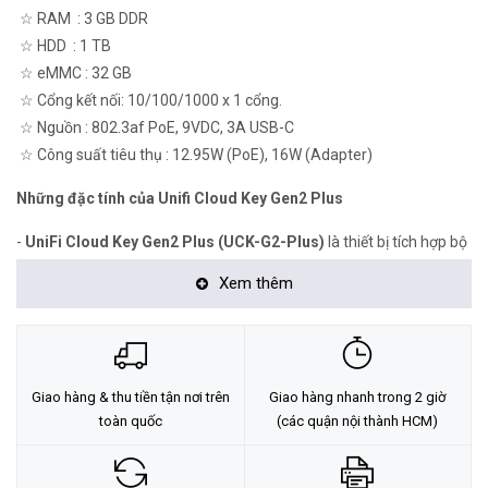
☆ RAM : 3 GB DDR
☆ HDD : 1 TB
☆ eMMC : 32 GB
☆ Cổng kết nối: 10/100/1000 x 1 cổng.
☆ Nguồn : 802.3af PoE, 9VDC, 3A USB-C
☆ Công suất tiêu thụ : 12.95W (PoE), 16W (Adapter)
Những đặc tính của Unifi Cloud Key Gen2 Plus
-
UniFi Cloud Key Gen2 Plus (UCK-G2-Plus)
là thiết bị tích hợp bộ
điều khiển và máy chủ dựa trên ứng dụng độc lập được thiết kế để
Xem thêm
giám sát và quản lý hệ thống mạng UniFi của bạn và hệ thống
camera giám sát.
UCK-G2-Plus
có bộ xử lý 8 nhân với 3 GB RAM, 1
TB HDD SATA để lưu trữ video, bộ nhớ flash 32 GB eMMC và sử
dụng phiên bản mới nhất của UniFi Controller với công nghệ hybrid
Giao hàng & thu tiền tận nơi trên
Giao hàng nhanh trong 2 giờ
cloud.
toàn quốc
(các quận nội thành HCM)