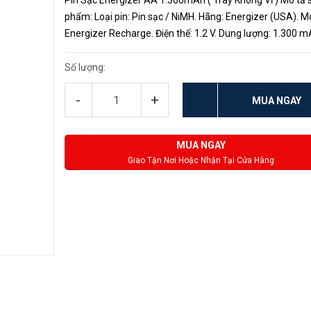
Pin Sạc Energizer AA 1.300mAh ( Tray Không Vỉ ) Mô tả 
phẩm: Loại pin: Pin sạc / NiMH. Hãng: Energizer (USA). Model:
Energizer Recharge. Điện thế: 1.2 V. Dung lượng: 1.300 m
Kích thước: Pin AA sạc/ Pin tiểu sạc/ Pin HR6. Xuất xứ: T
Quốc...
Số lượng:
-
+
MUA NGAY
MUA NGAY
Giao Tận Nơi Hoặc Nhận Tại Cửa Hàng