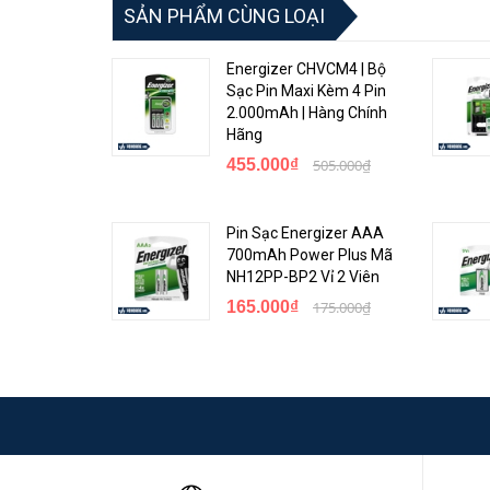
SẢN PHẨM CÙNG LOẠI
Energizer CHVCM4 | Bộ
Sạc Pin Maxi Kèm 4 Pin
2.000mAh | Hàng Chính
Hãng
455.000₫
505.000₫
Pin Sạc Energizer AAA
700mAh Power Plus Mã
NH12PP-BP2 Vỉ 2 Viên
165.000₫
175.000₫