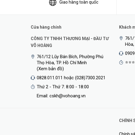
Giao hàng toàn quốc
Cửa hàng chính
Khách mu
761/
CÔNG TY TNHH THƯƠNG MẠI - ĐẦU TƯ
Hòa,
VÕ HOÀNG
0909
761/12 Lũy Bán Bích, Phường Phú
⭐⭐⭐
Thọ Hòa, TP. Hồ Chí Minh
(Xem bản đồ)
0828.011.011 hoặc (028)7300.2021
Thứ 2 - Thứ 7: 8:00 - 18:00
Email: cskh@vohoang.vn
CHÍNH 
Chính sá