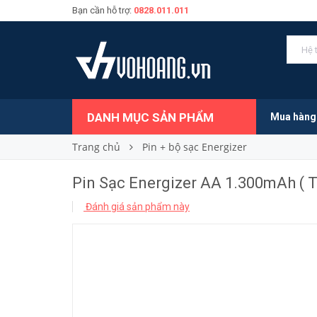
Bạn cần hỗ trợ:
0828.011.011
Pin Sạc Energizer AA 1.300mAh ( Tray Không 
95.000₫
Giá bán:
DANH MỤC SẢN PHẨM
Mua hàng
Trang chủ
Pin + bộ sạc Energizer
Pin Sạc Energizer AA 1.300mAh ( T
Đánh giá sản phẩm này