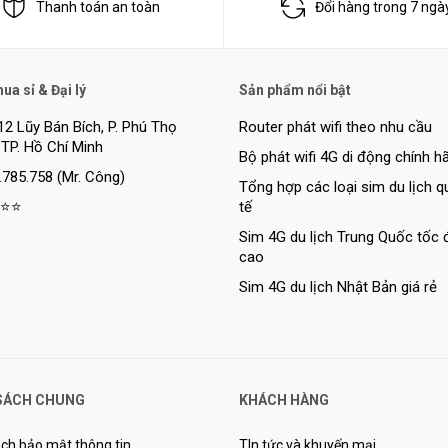
Thanh toán an toàn
Đổi hàng trong 7 ngà
a sỉ & Đại lý
Sản phẩm nổi bật
12 Lũy Bán Bích, P. Phú Thọ
Router phát wifi theo nhu cầu
 TP. Hồ Chí Minh
Bộ phát wifi 4G di động chính h
.785.758 (Mr. Công)
Tổng hợp các loại sim du lịch 
⭐⭐
tế
Sim 4G du lịch Trung Quốc tốc 
cao
Sim 4G du lịch Nhật Bản giá rẻ
SÁCH CHUNG
KHÁCH HÀNG
ch bảo mật thông tin
TIn tức và khuyến mại