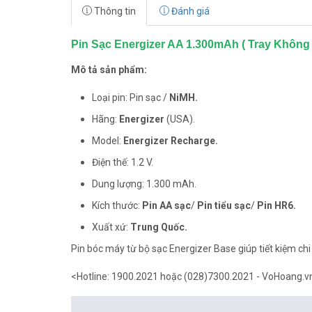
Thông tin
Đánh giá
Pin Sạc Energizer AA 1.300mAh ( Tray Không 
Mô tả sản phẩm:
Loại pin: Pin sạc /
NiMH.
Hãng:
Energizer
(USA).
Model:
Energizer Recharge.
Điện thế: 1.2 V.
Dung lượng: 1.300 mAh.
Kích thước:
Pin AA sạc
/
Pin tiểu sạc
/
Pin HR6.
Xuất xứ:
Trung Quốc.
Pin bóc máy từ bộ sạc Energizer Base giúp tiết kiệm c
<Hotline: 1900.2021 hoặc (028)7300.2021 - VoHoang.v