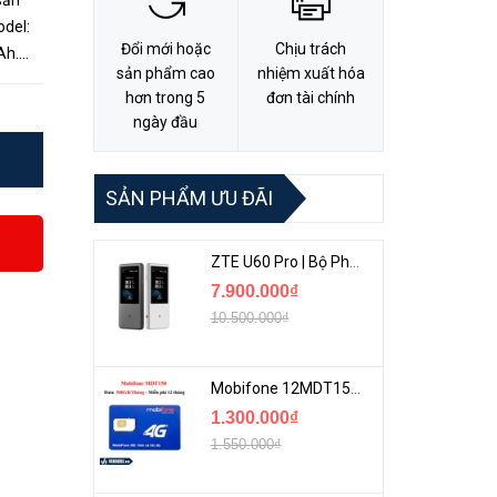
sản
Đổi mới hoặc
Chịu trách
Ah.
sản phẩm cao
nhiệm xuất hóa
rung
hơn trong 5
đơn tài chính
ngày đầu
SẢN PHẨM ƯU ĐÃI
ZTE U60 Pro | Bộ Phát 5G Cầm Tay Tích Hợp Công Nghệ WiFi 7, Pin 10000mAh
7.900.000₫
10.500.000₫
Mobifone 12MDT150 | Sim Chuyên 4G Mobifone Dung Lượng Cao 500GB/Tháng Gói 1 Năm
1.300.000₫
1.550.000₫