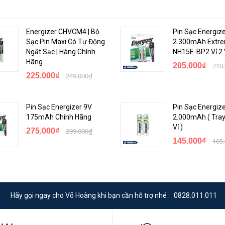
Energizer CHVCM4 | Bộ
Pin Sạc Energiz
Sạc Pin Maxi Có Tự Động
2.300mAh Extr
Ngắt Sạc | Hàng Chính
NH15E-BP2 Vỉ 2 
Hãng
205.000₫
210
225.000₫
249.000₫
Pin Sạc Energizer 9V
Pin Sạc Energiz
175mAh Chính Hãng
2.000mAh ( Tra
Vỉ )
275.000₫
299.000₫
145.000₫
165
Hãy gọi ngay cho Võ Hoàng khi bạn cần hỗ trợ nhé :
0828.011.011