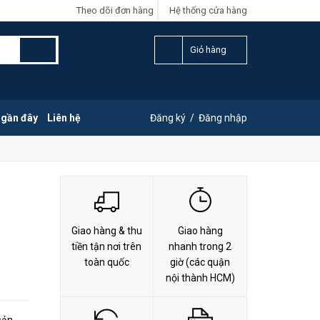
Theo dõi đơn hàng
Hệ thống cửa hàng
LIÊN HỆ ĐẶT HÀNG
Y
0828.011.011
Giỏ hàng
 gần đây
Liên hệ
Đăng ký
/
Đăng nhập
Giao hàng & thu
Giao hàng
tiền tận nơi trên
nhanh trong 2
toàn quốc
giờ (các quận
nội thành HCM)