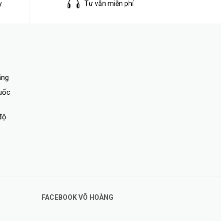
y
Tư vẫn miễn phí
ãng
quốc
độ
FACEBOOK VÕ HOÀNG