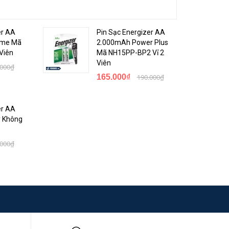
er AA
Pin Sạc Energizer AA
eme Mã
2.000mAh Power Plus
Viên
Mã NH15PP-BP2 Vỉ 2
Viên
.000₫
165.000₫
190.000₫
er AA
y Không
.000₫