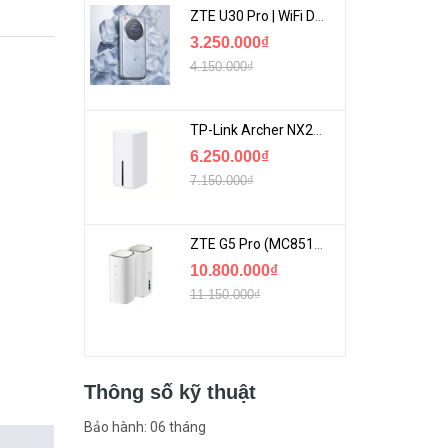
ZTE U30 Pro | WiFi Di Động 5G Tốc Độ Lên Đến 500Mbps, Màn Hình Cảm Ứng
3.250.000₫
4.150.000₫
TP-Link Archer NX200 | Bộ Phát WiFi Dùng Sim 5G Tốc Độ Cao Mới FullBox
6.250.000₫
7.150.000₫
ZTE G5 Pro (MC8512) | Router 5G WiFi7 Be7200 Hỗ Trợ Băng Tần 6Ghz Cực Mạnh
10.800.000₫
11.150.000₫
Thông số kỹ thuật
Bảo hành: 06 tháng