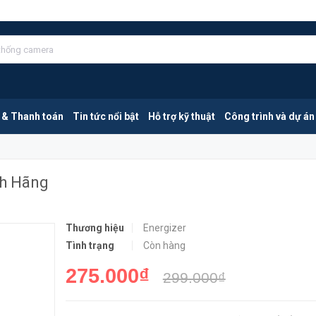
MUA NGA
 & Thanh toán
Tin tức nổi bật
Hỗ trợ kỹ thuật
Công trình và dự án
nh Hãng
Thương hiệu
Energizer
Tình trạng
Còn hàng
275.000₫
299.000₫