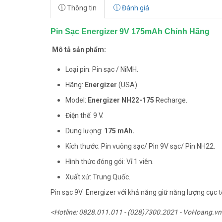
Thông tin
Đánh giá
Pin Sạc Energizer 9V 175mAh Chính Hãng
Mô tả sản phẩm:
Loại pin: Pin sạc / NiMH.
Hãng:
Energizer
(USA).
Model:
Energizer NH22-175
Recharge.
Điện thế: 9 V.
Dung lượng:
175 mAh.
Kích thước: Pin vuông sạc/ Pin 9V sạc/ Pin NH22.
Hình thức đóng gói: Vỉ 1 viên.
Xuất xứ: Trung Quốc.
Pin sạc 9V Energizer với khả năng giữ năng lượng cục tố
<Hotline: 0828.011.011 - (028)7300.2021 - VoHoang.vn