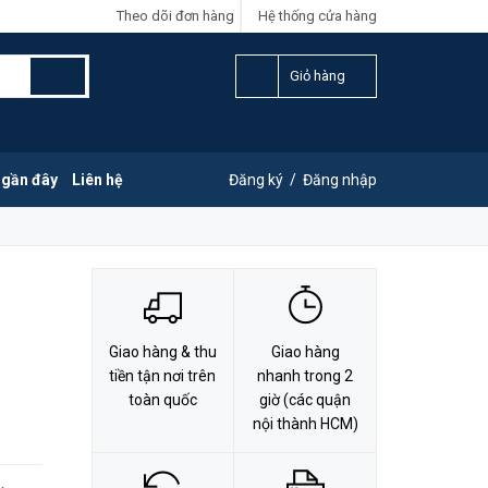
Theo dõi đơn hàng
Hệ thống cửa hàng
LIÊN HỆ ĐẶT HÀNG
Y
0828.011.011
Giỏ hàng
 gần đây
Liên hệ
Đăng ký
/
Đăng nhập
Giao hàng & thu
Giao hàng
tiền tận nơi trên
nhanh trong 2
toàn quốc
giờ (các quận
nội thành HCM)