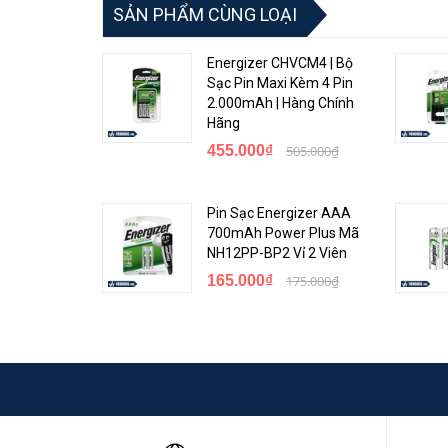
SẢN PHẨM CÙNG LOẠI
Energizer CHVCM4 | Bộ
Sạc Pin Maxi Kèm 4 Pin
2.000mAh | Hàng Chính
Hãng
455.000₫
505.000₫
Pin Sạc Energizer AAA
700mAh Power Plus Mã
NH12PP-BP2 Vỉ 2 Viên
165.000₫
175.000₫