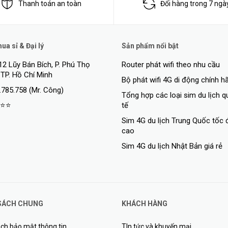
Thanh toán an toàn
Đổi hàng trong 7 ngà
a sỉ & Đại lý
Sản phẩm nổi bật
12 Lũy Bán Bích, P. Phú Thọ
Router phát wifi theo nhu cầu
 TP. Hồ Chí Minh
Bộ phát wifi 4G di động chính h
.785.758 (Mr. Công)
Tổng hợp các loại sim du lịch 
⭐⭐
tế
Sim 4G du lịch Trung Quốc tốc 
cao
Sim 4G du lịch Nhật Bản giá rẻ
SÁCH CHUNG
KHÁCH HÀNG
ch bảo mật thông tin
TIn tức và khuyến mại