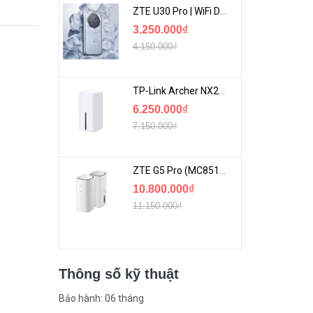
ZTE U30 Pro | WiFi Di Động 5G Tốc Độ Lên Đến 500Mbps, Màn Hình Cảm Ứng
3.250.000₫
4.150.000₫
TP-Link Archer NX200 | Bộ Phát WiFi Dùng Sim 5G Tốc Độ Cao Mới FullBox
6.250.000₫
7.150.000₫
ZTE G5 Pro (MC8512) | Router 5G WiFi7 Be7200 Hỗ Trợ Băng Tần 6Ghz Cực Mạnh
10.800.000₫
11.150.000₫
Thông số kỹ thuật
Bảo hành: 06 tháng