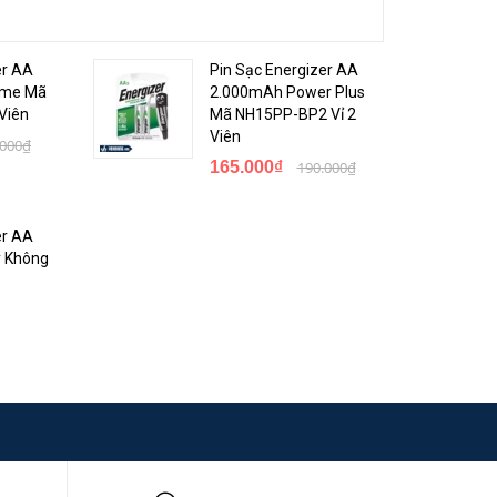
er AA
Pin Sạc Energizer AA
eme Mã
2.000mAh Power Plus
Viên
Mã NH15PP-BP2 Vỉ 2
Viên
.000₫
165.000₫
190.000₫
er AA
y Không