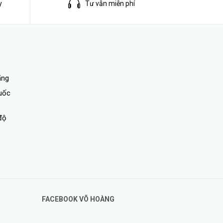
y
Tư vẫn miễn phí
ãng
quốc
độ
FACEBOOK VÕ HOÀNG