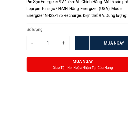
Pin Sạc Energizer 9V 175mAh Chính Hãng Mô tả sản ph
Loại pin: Pin sạc / NiMH. Hãng: Energizer (USA). Model:
Energizer NH22-175 Recharge. Điện thế: 9 V. Dung lượng:
mAh. Kích thước: Pin vuông sạc/ Pin 9V sạc/ Pin NH22. H
thức đóng ...
Số lượng:
-
+
MUA NGAY
MUA NGAY
Giao Tận Nơi Hoặc Nhận Tại Cửa Hàng