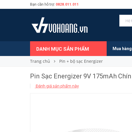
Bạn cần hỗ trợ:
0828.011.011
Pin Sạc Energizer 9V 175mAh Chính Hãng
275.000₫
Giá bán:
DANH MỤC SẢN PHẨM
Mua hàng
Trang chủ
Pin + bộ sạc Energizer
Pin Sạc Energizer 9V 175mAh Chí
Đánh giá sản phẩm này