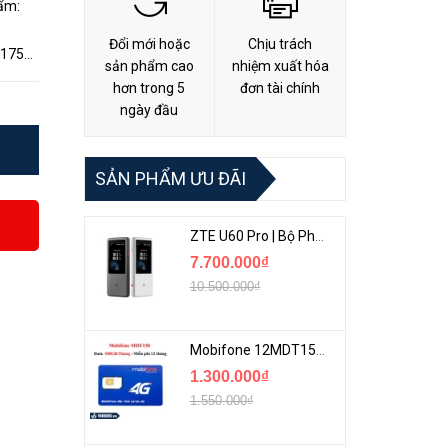
ẩm:
Đổi mới hoặc
Chịu trách
 175
sản phẩm cao
nhiệm xuất hóa
ình
hơn trong 5
đơn tài chính
ngày đầu
SẢN PHẨM ƯU ĐÃI
ZTE U60 Pro | Bộ Phát 5G Cầm Tay Tích Hợp Công Nghệ WiFi 7, Pin 10000mAh
7.700.000₫
10.500.000₫
Mobifone 12MDT150 | Sim Chuyên 4G Mobifone Dung Lượng Cao 500GB/Tháng Gói 1 Năm
1.300.000₫
1.550.000₫