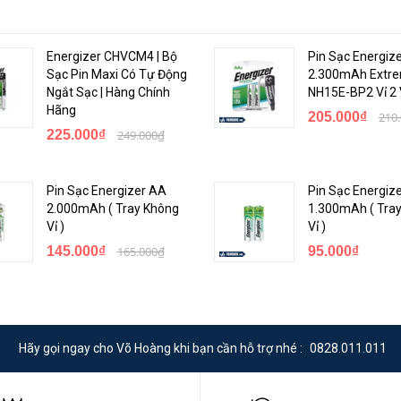
Energizer CHVCM4 | Bộ
Pin Sạc Energiz
Sạc Pin Maxi Có Tự Động
2.300mAh Extr
Ngắt Sạc | Hàng Chính
NH15E-BP2 Vỉ 2 
Hãng
205.000₫
210
225.000₫
249.000₫
Pin Sạc Energizer AA
Pin Sạc Energiz
2.000mAh ( Tray Không
1.300mAh ( Tra
Vỉ )
Vỉ )
145.000₫
165.000₫
95.000₫
Hãy gọi ngay cho Võ Hoàng khi bạn cần hỗ trợ nhé :
0828.011.011