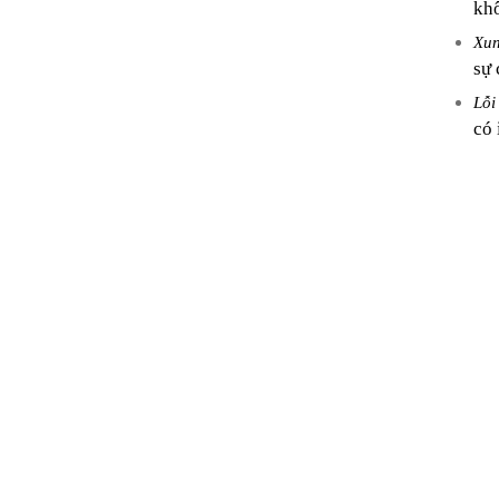
khô
Xun
sự 
Lỗi
có 