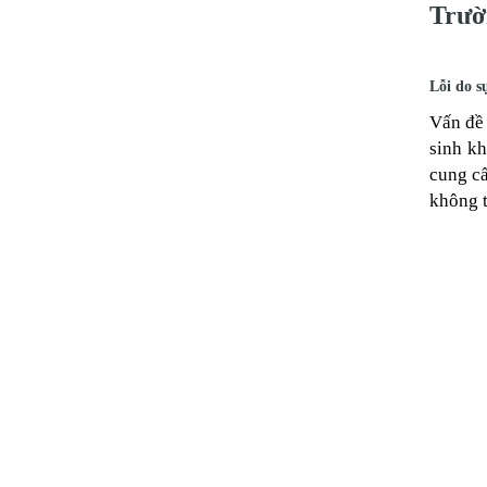
Trườ
Lỗi do s
Vấn đề 
sinh kh
cung cấ
không t