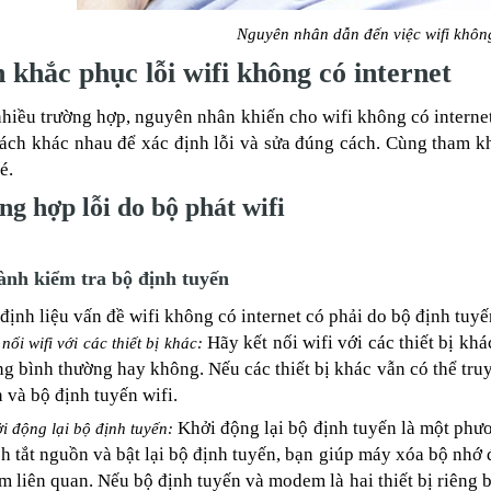
Nguyên nhân dẫn đến việc wifi không
 khắc phục lỗi wifi không có internet
hiều trường hợp, nguyên nhân khiến cho wifi không có internet
ách khác nhau để xác định lỗi và sửa đúng cách. Cùng tham khả
é.
g hợp lỗi do bộ phát wifi
ành kiểm tra bộ định tuyến
định liệu vấn đề wifi không có internet có phải do bộ định tuyế
Hãy kết nối wifi với các thiết bị khá
 nối wifi với các thiết bị khác:
g bình thường hay không. Nếu các thiết bị khác vẫn có thể truy 
 và bộ định tuyến wifi.
Khởi động lại bộ định tuyến là một phươ
i động lại bộ định tuyến:
h tắt nguồn và bật lại bộ định tuyến, bạn giúp máy xóa bộ nh
 liên quan. Nếu bộ định tuyến và modem là hai thiết bị riêng bi