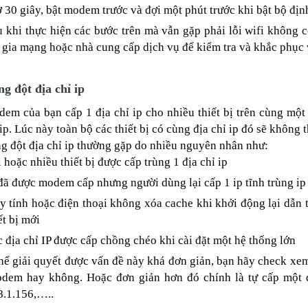
 30 giây, bật modem trước và đợi một phút trước khi bật bộ định 
 khi thực hiện các bước trên mà vẫn gặp phải lỗi wifi không có
gia mạng hoặc nhà cung cấp dịch vụ để kiểm tra và khắc phục 
ng đột địa chỉ ip
em của bạn cấp 1 địa chỉ ip cho nhiều thiết bị trên cùng một 
 ip. Lúc này toàn bộ các thiết bị có cùng địa chỉ ip đó sẽ không
g đột địa chỉ ip thường gặp do nhiều nguyên nhân như:
 hoặc nhiều thiết bị được cấp trùng 1 địa chỉ ip
đã được modem cấp nhưng người dùng lại cấp 1 ip tĩnh trùng ip
 tính hoặc điện thoại không xóa cache khi khởi động lại dẫn tớ
ết bị mới
 địa chỉ IP được cấp chồng chéo khi cài đặt một hệ thống lớn
hể giải quyết được vấn đề này khá đơn giản, bạn hãy check xem 
odem hay không. Hoặc đơn giản hơn đó chính là tự cấp một 
8.1.156,…..