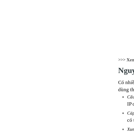
>>> Xe
Nguy
Có nhiề
dùng th
Cấu
IP 
Cáp
có 
Xun