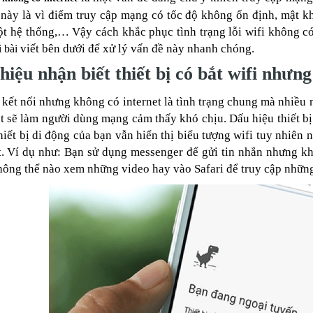
 này là vì điểm truy cập mạng có tốc độ không ổn định, mật k
t hệ thống,… Vậy cách khắc phục tình trạng lỗi wifi không có
viết bên dưới để xử lý vấn đề này nhanh chóng.
 bài
hiệu nhận biết thiết bị có bắt wifi như
 kết nối nhưng không có internet là tình trạng chung mà nhiều 
t sẽ làm người dùng mạng cảm thấy khó chịu. Dấu hiệu thiết bị
thiết bị di động của bạn vẫn hiển thị biểu tượng wifi tuy nhiê
t. Ví dụ như: Bạn sử dụng messenger để gửi tin nhắn nhưng k
ông thể nào xem những video hay vào Safari để truy cập nhữn