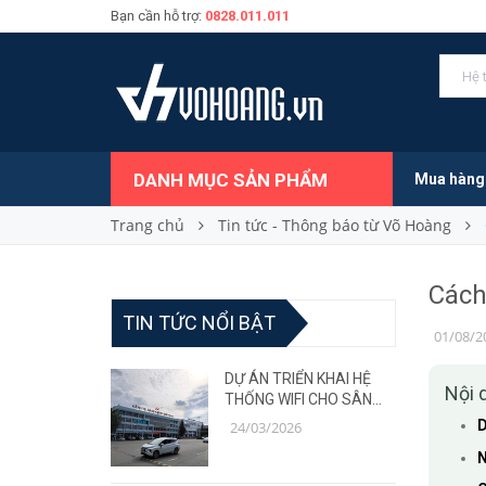
Bạn cần hỗ trợ:
0828.011.011
DANH MỤC SẢN PHẨM
Mua hàng
Trang chủ
Tin tức - Thông báo từ Võ Hoàng
Cách 
TIN TỨC NỔI BẬT
01/08/2
DỰ ÁN TRIỂN KHAI HỆ
Nội 
THỐNG WIFI CHO SÂN
BAY – GIẢI PHÁP MẠNG
D
24/03/2026
ỔN ĐỊNH, CHỊU TẢI CAO
N