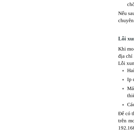
chờ
Nếu sau
chuyên 
Lỗi xu
Khi mod
địa chỉ
Lỗi xun
Hai
Ip 
Máy
thi
Các
Để có t
trên m
192.16