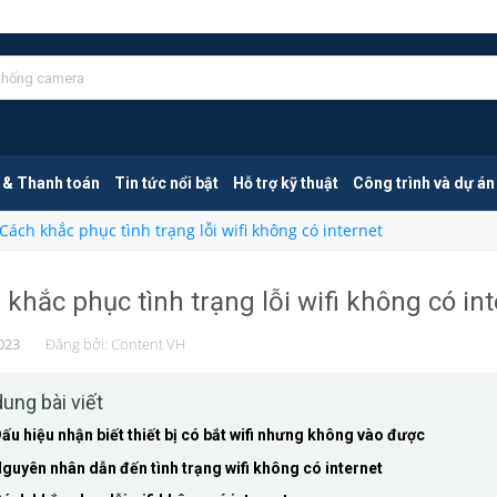
 & Thanh toán
Tin tức nổi bật
Hỗ trợ kỹ thuật
Công trình và dự án
Cách khắc phục tình trạng lỗi wifi không có internet
khắc phục tình trạng lỗi wifi không có in
023
Đăng bởi:
Content VH
dung bài viết
ấu hiệu nhận biết thiết bị có bắt wifi nhưng không vào được
guyên nhân dẫn đến tình trạng wifi không có internet