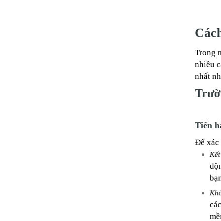
Cách
Trong n
nhiều c
nhất nh
Trườn
Tiến h
Để xác 
Kết
độn
bạn
Khở
các
mềm