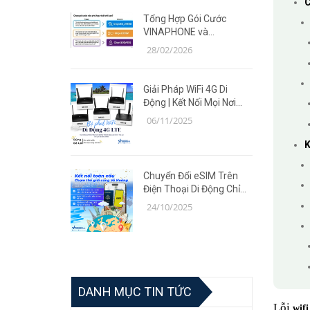
C
Tổng Hợp Gói Cước
VINAPHONE và
MOBIFONE Giá Ưu Đãi
28/02/2026
Năm 2026
Giải Pháp WiFi 4G Di
Động | Kết Nối Mọi Nơi
Cùng Router TP-Link MR
06/11/2025
Series
K
Chuyển Đổi eSIM Trên
Điện Thoại Di Động Chỉ
Trong 5 Phút | Giải Pháp
24/10/2025
Tiện Lợi Cùng Võ Hoàng
DANH MỤC TIN TỨC
Lỗi
wifi