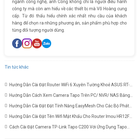
ngành công nghệ, anh Công không chỉ là người điều hành
công ty mà còn am hiểu về các thiết bị mà Võ Hoàng cung
cấp. Từ đó thấu hiểu chính xác nhất nhu cầu của khách
hàng để chọn ra những phương án, sản phẩm phù hợp cho
từng đối tượng người dùng.
Tin tức khác
Hướng Dẫn Cài Đặt Router WiFi 6 Xuyên Tường Khoẻ ASUS RT-
AX1800HP Mới Nhất
(22/06/2024)
Hướng Dẫn Cách Xem Camera Tapo Trên PC/ NVR/ NAS Bằng
Giao Thức RTSP
(24/05/2024)
Hướng Dẫn Cài Đặt Đặt Tính Năng EasyMesh Cho Các Bộ Phát
WiFi TP-LINK
(19/12/2023)
Hướng Dẫn Cài Đặt Tên Wifi Mật Khẩu Cho Router Imou HR12F
Mới Nhất
(02/11/2023)
Cách Cài Đặt Camera TP-Link Tapo C200 Với Ứng Dụng Tapo
(22/06/2023)