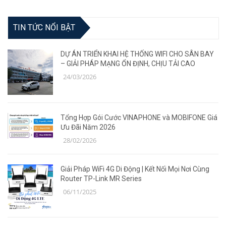
TIN TỨC NỔI BẬT
DỰ ÁN TRIỂN KHAI HỆ THỐNG WIFI CHO SÂN BAY
– GIẢI PHÁP MẠNG ỔN ĐỊNH, CHỊU TẢI CAO
24/03/2026
Tổng Hợp Gói Cước VINAPHONE và MOBIFONE Giá
Ưu Đãi Năm 2026
28/02/2026
Giải Pháp WiFi 4G Di Động | Kết Nối Mọi Nơi Cùng
Router TP-Link MR Series
06/11/2025