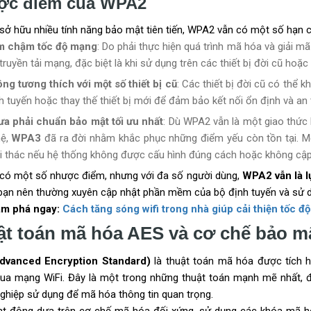
ợc điểm của WPA2
sở hữu nhiều tính năng bảo mật tiên tiến, WPA2 vẫn có một số hạn 
m chậm tốc độ mạng
: Do phải thực hiện quá trình mã hóa và giải m
truyền tải mạng, đặc biệt là khi sử dụng trên các thiết bị đời cũ hoặ
ng tương thích với một số thiết bị cũ
: Các thiết bị đời cũ có thể
h tuyến hoặc thay thế thiết bị mới để đảm bảo kết nối ổn định và an 
a phải chuẩn bảo mật tối ưu nhất
: Dù WPA2 vẫn là một giao thức
hệ,
WPA3
đã ra đời nhằm khắc phục những điểm yếu còn tồn tại. M
i thác nếu hệ thống không được cấu hình đúng cách hoặc không cập
có một số nhược điểm, nhưng với đa số người dùng,
WPA2 vẫn là l
 bạn nên thường xuyên cập nhật phần mềm của bộ định tuyến và sử
ám phá ngay:
Cách tăng sóng wifi trong nhà giúp cải thiện tốc đ
ật toán mã hóa AES và cơ chế bảo 
dvanced Encryption Standard)
là thuật toán mã hóa được tích h
qua mạng WiFi. Đây là một trong những thuật toán mạnh mẽ nhất, đ
ghiệp sử dụng để mã hóa thông tin quan trọng.