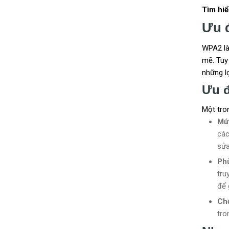
Tìm hi
Ưu 
WPA2 là
mẽ. Tuy
những lợ
Ưu 
Một tro
Mứ
các
sửa
Phù
tru
để 
Chố
tro