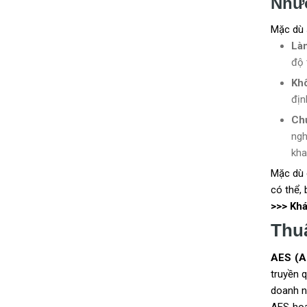
Như
Mặc dù 
Là
độ 
Khô
địn
Chư
ng
kha
Mặc dù 
có thể,
>>> Kh
Thu
AES (A
truyền 
doanh n