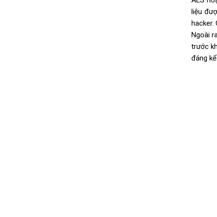
AES hoạ
liệu đư
hacker. 
Ngoài r
trước k
đáng kể