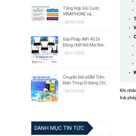
Tổng Hợp Gói Cước
VINAPHONE và
T
MOBIFONE Giá Ưu Đãi
28/02/2026
Năm 2026
V
C
Giải Pháp WiFi 4G Di
Động | Kết Nối Mọi Nơi
Cùng Router TP-Link MR
06/11/2025
Series
W
Chuyển Đổi eSIM Trên
Điện Thoại Di Động Chỉ
Trong 5 Phút | Giải Pháp
Khi nhắ
24/10/2025
Tiện Lợi Cùng Võ Hoàng
trái phé
DANH MỤC TIN TỨC