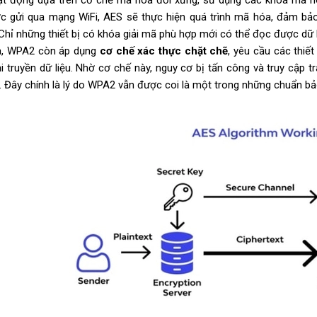
t động dựa trên cơ chế mã hóa đối xứng, sử dụng các khóa mã 
ợc gửi qua mạng WiFi, AES sẽ thực hiện quá trình mã hóa, đảm bảo
Chỉ những thiết bị có khóa giải mã phù hợp mới có thể đọc được dữ l
a, WPA2 còn áp dụng
cơ chế xác thực chặt chẽ
, yêu cầu các thiết
hi truyền dữ liệu. Nhờ cơ chế này, nguy cơ bị tấn công và truy cập
. Đây chính là lý do WPA2 vẫn được coi là một trong những chuẩn b