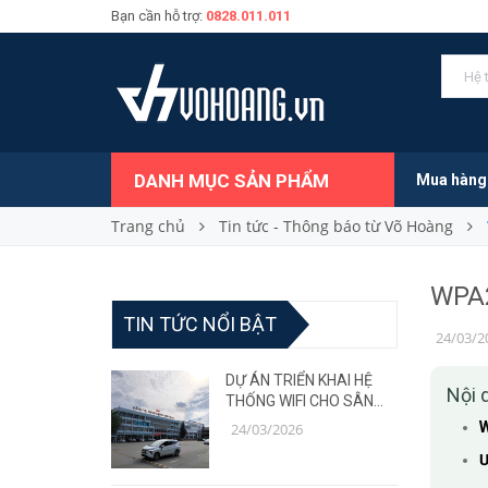
Bạn cần hỗ trợ:
0828.011.011
DANH MỤC SẢN PHẨM
Mua hàng
Trang chủ
Tin tức - Thông báo từ Võ Hoàng
WPA2
TIN TỨC NỔI BẬT
24/03/2
DỰ ÁN TRIỂN KHAI HỆ
Nội 
THỐNG WIFI CHO SÂN
BAY – GIẢI PHÁP MẠNG
W
24/03/2026
ỔN ĐỊNH, CHỊU TẢI CAO
Ư