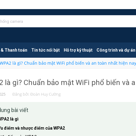
 & Thanh toán
Tin tức nổi bật
Hỗ trợ kỹ thuật
Công trình và dự án
WPA2 là gì? Chuẩn bảo mật WiFi phổ biến và an toàn nhất hiện na
 là gì? Chuẩn bảo mật WiFi phổ biến và a
025
Đăng bởi:
Đoàn Huy Cường
dung bài viết
PA2 là gì
u điểm và nhược điểm của WPA2