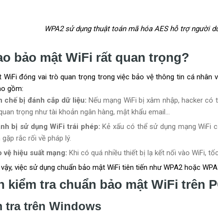
WPA2 sử dụng thuật toán mã hóa AES hỗ trợ người dùn
ao bảo mật WiFi rất quan trọng?
 WiFi đóng vai trò quan trọng trong việc bảo vệ thông tin cá nhân
ao gồm:
 chế bị đánh cắp dữ liệu:
Nếu mạng WiFi bị xâm nhập, hacker có t
 quan trọng như tài khoản ngân hàng, mật khẩu email...
nh bị sử dụng WiFi trái phép:
Kẻ xấu có thể sử dụng mạng WiFi củ
 gặp rắc rối về pháp lý.
 vệ hiệu suất mạng:
Khi có quá nhiều thiết bị lạ kết nối vào WiFi, 
ì vậy, việc sử dụng chuẩn bảo mật WiFi tiên tiến như WPA2 hoặc WPA3
 kiểm tra chuẩn bảo mật WiFi trên 
 tra trên Windows