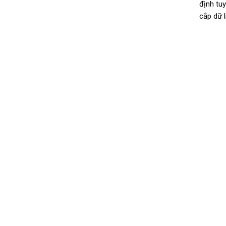
định tu
cắp dữ l