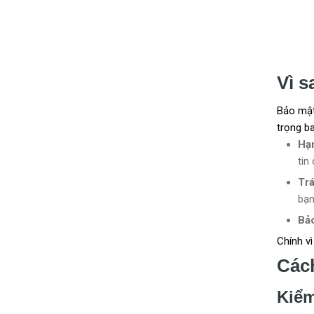
Vì s
Bảo mật
trọng b
Hạn
tin
Trá
bạn
Bảo
Chính v
Cách
Kiểm