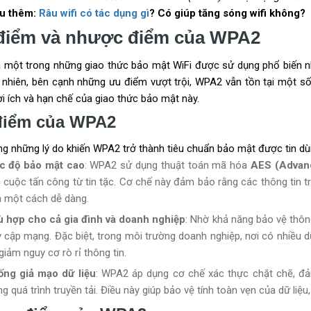
ểu thêm:
Râu wifi có tác dụng gì
? Có giúp tăng sóng wifi không?
điểm và nhược điểm của WPA2
 một trong những giao thức bảo mật WiFi được sử dụng phổ biến n
 nhiên, bên cạnh những ưu điểm vượt trội, WPA2 vẫn tồn tại một số 
i ích và hạn chế của giao thức bảo mật này.
điểm của WPA2
ng những lý do khiến WPA2 trở thành tiêu chuẩn bảo mật được tin dù
c độ bảo mật cao
: WPA2 sử dụng thuật toán mã hóa
AES (Advanc
 cuộc tấn công từ tin tặc. Cơ chế này đảm bảo rằng các thông tin t
 một cách dễ dàng.
 hợp cho cả gia đình và doanh nghiệp
: Nhờ khả năng bảo vệ thôn
y cập mạng. Đặc biệt, trong môi trường doanh nghiệp, nơi có nhiều d
giảm nguy cơ rò rỉ thông tin.
ng giả mạo dữ liệu
: WPA2 áp dụng cơ chế xác thực chặt chẽ, đả
ng quá trình truyền tải. Điều này giúp bảo vệ tính toàn vẹn của dữ liệu,