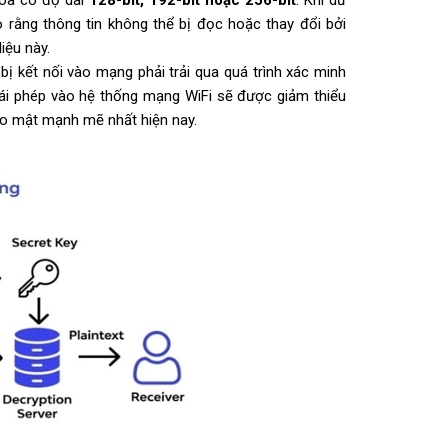
hóa có độ dài
128-bit, 192-bit hoặc 256-bit
. Khi dữ
 rằng thông tin không thể bị đọc hoặc thay đổi bởi
iệu này.
 bị kết nối vào mạng phải trải qua quá trình xác minh
 trái phép vào hệ thống mạng WiFi sẽ được giảm thiểu
ảo mật mạnh mẽ nhất hiện nay.