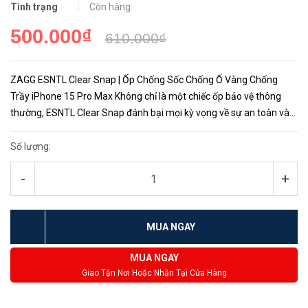
Tình trạng
Còn hàng
500.000₫
610.000₫
ZAGG ESNTL Clear Snap | Ốp Chống Sốc Chống Ố Vàng Chống
Trầy iPhone 15 Pro Max Không chỉ là một chiếc ốp bảo vệ thông
thường, ESNTL Clear Snap đánh bại mọi kỳ vọng về sự an toàn và
thiết kế đẹp mắt. Với khả năng chống rơi ở độ cao dưới 1.5 mé...
Số lượng:
-
+
MUA NGAY
MUA NGAY
Giao Tận Nơi Hoặc Nhận Tại Cửa Hàng