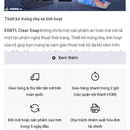
Thiết kế mỏng nhẹ và linh hoạt
ESNTL Clear Snap
không chỉ là một sản phẩm an toàn mà còn là
một tác phẩm nghệ thuật thời trang. Thiết kế mỏng nhẹ, linh hoạt
của nó giúp bạn mang lại cảm giác thoải mái tối đa khi cầm trên
tay. Điểm nhấn màu sắc tại đường viền ốp và vòng camera tạo nên
Xem thêm
sự cá tính và phong cách cho chiếc điện thoại của bạn.
Lựa chọn thân thiện với môi trường
Ngoài ra,
ESNTL Clear Snap
cũng là một lựa chọn thân thiện với
Giao hàng & thu tiền tận nơi trên
Giao hàng nhanh trong 2 giờ
môi trường. Với việc sử dụng 74% vật liệu tái chế sau tiêu dùng, sản
toàn quốc
(các quận nội thành HCM)
phẩm này đóng góp vào việc bảo vệ môi trường và giảm thiểu
lượng rác điện tử.
Hỗ trợ công nghệ MagSafe
Đổi mới hoặc sản phẩm cao hơn
Chịu trách nhiệm xuất hóa đơn
trong 5 ngày đầu
tài chính