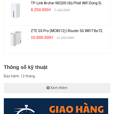
TP-Link Archer NX200 | Bộ Phát WiFi Dùng Sim 5G Tốc Độ Cao Mới FullBox
<Hotline: 0828.011.011 - (028)7300.2021 - VoHoang.vn>
6.250.000₫
7.150.000₫
ZTE G5 Pro (MC8512) | Router 5G WiFi7 Be7200 Hỗ Trợ Băng Tần 6Ghz Cực Mạnh
10.800.000₫
11.150.000₫
Thông số kỹ thuật
Bảo hành: 12 tháng
Xem thêm