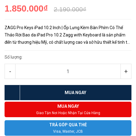
1.850.000₫
2.190.000₫
ZAGG Pro Keys iPad 10.2 Inch | Ốp Lưng Kèm Bàn Phím Có Thể
Tháo Rời Bao da iPad Pro 10.2 Zagg with Keyboard là sản phẩm
đến từ thương hiệu Mỹ, có chất lượng cao và sở hữu thiết kế tinh tế
tiện ích. Mọi điểm nằm trên chiếc bao da này đều mang đến l...
Số lượng:
-
+
MUA NGAY
MUA NGAY
Giao Tận Nơi Hoặc Nhận Tại Cửa Hàng
TRẢ GÓP QUA THẺ
Visa, Master, JCB