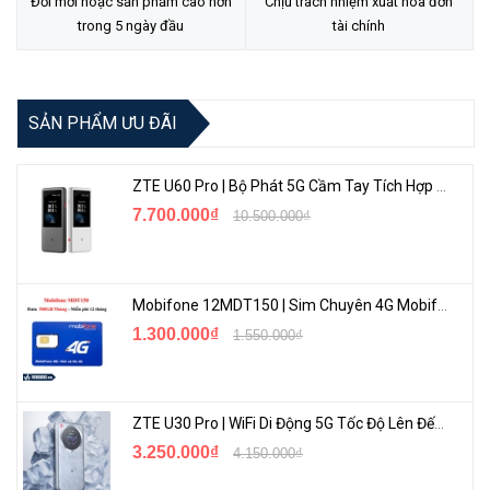
Đổi mới hoặc sản phẩm cao hơn
Chịu trách nhiệm xuất hóa đơn
Kết nối dễ dàng thông qua bluetooth
trong 5 ngày đầu
tài chính
Tích hợp giá đỡ và nắp gắn từ tính giúp giữ và bảo vệ Apple
Pencil.
SẢN PHẨM ƯU ĐÃI
ZTE U60 Pro | Bộ Phát 5G Cầm Tay Tích Hợp Công Nghệ WiFi 7, Pin 10000mAh
7.700.000₫
10.500.000₫
Mobifone 12MDT150 | Sim Chuyên 4G Mobifone Dung Lượng Cao 500GB/Tháng Gói 1 Năm
1.300.000₫
1.550.000₫
Thiết kế gọn nhẹ, thuận tiện di chuyển và sử dụng:
Zagg Pro Keys vớ thiết kế nhỏ gọn, đường nét tinh tế, ôm vừa khít
ZTE U30 Pro | WiFi Di Động 5G Tốc Độ Lên Đến 500Mbps, Màn Hình Cảm Ứng
thân máy. Ngay cả các chi tiết nhỏ như các cổng giao tiếp, các lỗ
3.250.000₫
4.150.000₫
loa, camera đều được hoàn thiện một cách chính xác. Hỗ trợ tối đa