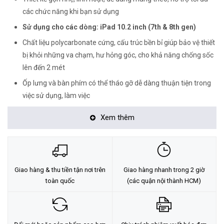
các chức năng khi bạn sử dụng
Sử dụng cho các dòng: iPad 10.2 inch (7th & 8th gen)
Chất liệu polycarbonate cứng, cấu trúc bền bỉ giúp bảo vệ thiết
bị khỏi những va chạm, hư hỏng góc, cho khả năng chống sốc
lên đến 2 mét
Ốp lưng và bàn phím có thể tháo gỡ dễ dàng thuận tiện trong
việc sử dụng, làm việc
Khả năng bật / tắt giữa hai thiết bị cùng một lúc và cho phép
Xem thêm
chuyển đổi qua lại ngay lập tức
Bàn phím nảy tốt, êm ái, tốc độ ghi nhận nhanh và chính xác
cho cảm giác thoải mái khi thao tác gõ trên bàn phím
Bàn phím trang bị đèn LED 7 màu, phù hợp để làm việc trong
Giao hàng & thu tiền tận nơi trên
Giao hàng nhanh trong 2 giờ
điều kiện thiếu sáng
toàn quốc
(các quận nội thành HCM)
Thời lượng sử dụng 1 năm giữa các lần sạc, chức năng
ngủ/ thức giúp duy trì tuổi thọ pin khi bàn phím của bạn
không được sử dụng