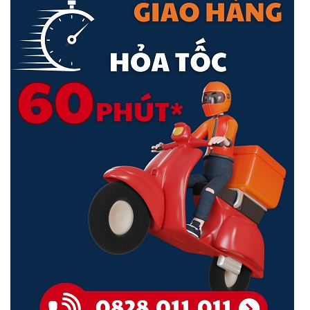
Kết nối dễ dàng, đơn giản sử dụng
Ốp lưng kèm bàn phím Zagg Pro Keys dễ dàng kết nối với thiết bị
thông qua Bluetooth cùng với Khả năng bật / tắt giữa hai thiết bị
cùng một lúc và cho phép chuyển đổi qua lại ngay lập tức vô cùng
tiện lợi cho người dùng.
Bạn cũng có thể tháo gỡ ốp lưng và bàn phím ra một cách dễ dàng
phù hợp cho nhiều nhu cầu sử dụng khác nhau.
Ngoài ra Zagg Pro Keys còn tích hợp giá đỡ và nắp gắn từ tính giúp
giữ và bảo vệ Apple Pencil.
Đèn LED bàn phím giúp làm việc tốt trong điều kiện thiếu sáng
Bàn phím có độ nảy tốt, phím gõ êm, không gây tiếng ồn khi gõ.