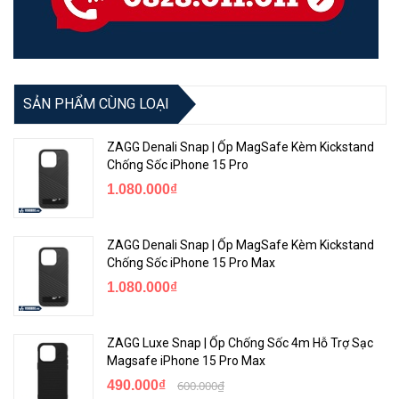
Tốc độ ghi nhận nhanh và chính xác cho cảm giác thoải mái khi
thao tác gõ trên bàn phím.
Ngoài ra, bàn phím còn được trang bị thêm đèn LED 7 màu, giúp
bạn có thể làm việc hiệu quả trong cả trong điều kiện thiếu sáng.
SẢN PHẨM CÙNG LOẠI
ZAGG Denali Snap | Ốp MagSafe Kèm Kickstand
Chống Sốc iPhone 15 Pro
1.080.000₫
ZAGG Denali Snap | Ốp MagSafe Kèm Kickstand
Chống Sốc iPhone 15 Pro Max
1.080.000₫
Thời gian sử dụng ấn tượng
ZAGG Luxe Snap | Ốp Chống Sốc 4m Hỗ Trợ Sạc
Magsafe iPhone 15 Pro Max
Zagg Pro Keys có thời lượng sử dụng lên đến 1 năm giữa các lần
490.000₫
600.000₫
sạc, kết hợp cùng chức năng ngủ/ thức giúp duy trì tuổi thọ pin khi