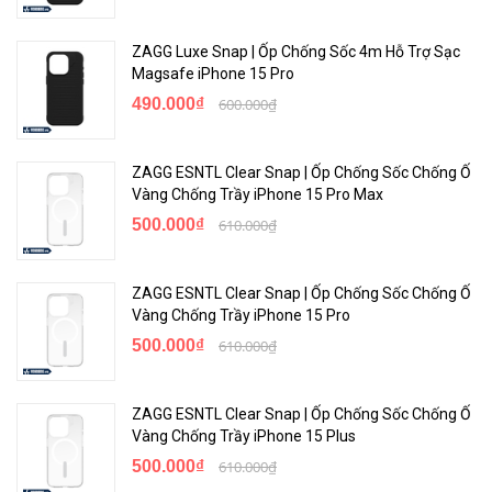
bàn phím của bạn không được sử dụng. Đây cũng chính là một
điểm cộng cho Zagg Pro Keys với các chức năng hướng đến sự tiện
ZAGG Luxe Snap | Ốp Chống Sốc 4m Hỗ Trợ Sạc
ích cho người sử dụng.
Magsafe iPhone 15 Pro
490.000₫
600.000₫
Bảo hành tối ưu 1 năm 1 đổi 1
Với chính sách bảo hành tối ưu 1 năm 1 đổi 1, bạn hoàn toàn có thể
ZAGG ESNTL Clear Snap | Ốp Chống Sốc Chống Ố
tin tưởng, an tâm khi sử dụng sản phẩm.
Vàng Chống Trầy iPhone 15 Pro Max
500.000₫
610.000₫
Hãy mở rộng các tiện ích trên chính chiếc iPad của bạn với ốp lưng
kèm bàn phím ZAGG Pro Keys dành cho iPad 10.2 inch, bạn có thể
dễ dàng làm việc và giải trí ở bất kỳ đâu cùng chiếc “laptop thu nhỏ”
ZAGG ESNTL Clear Snap | Ốp Chống Sốc Chống Ố
này.
Vàng Chống Trầy iPhone 15 Pro
500.000₫
610.000₫
<Hotline: 0828.011.011 - (028)7300.2021 - VoHoang.vn>
ZAGG ESNTL Clear Snap | Ốp Chống Sốc Chống Ố
Vàng Chống Trầy iPhone 15 Plus
500.000₫
610.000₫