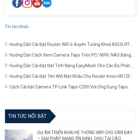
Tin tức khác
Hướng Dẫn Cài Đặt Router WiFi 6 Xuyên Tường Khoẻ ASUS RT-
AX1800HP Mới Nhất
(22/06/2024)
Hướng Dẫn Cách Xem Camera Tapo Trên PC/ NVR/ NAS Bằng
Giao Thức RTSP
(24/05/2024)
Hướng Dẫn Cài Đặt Đặt Tính Năng EasyMesh Cho Các Bộ Phát
WiFi TP-LINK
(19/12/2023)
Hướng Dẫn Cài Đặt Tên Wifi Mật Khẩu Cho Router Imou HR12F
Mới Nhất
(02/11/2023)
Cách Cài Đặt Camera TP-Link Tapo C200 Với Ứng Dụng Tapo
(22/06/2023)
TIN TỨC NỔI BẬT
DỰ ÁN TRIỂN KHAI HỆ THỐNG WIFI CHO SÂN BAY
– GIẢI PHÁP MẠNG ỔN ĐỊNH, CHỊU TẢI CAO