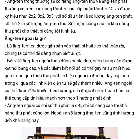
- Ăng-ten trong thường sẽ có riêng ăng-ten thu và ăng-ten phát
thường có trên các dòng Router cao cấp hoặc Router 4G và được
ký hiệu như: 2x2, 3x2, 3x3..với số đầu tiên là số lượng ăng-ten phát,
số thứ 2 là số lượng ăng-ten thu. Số lượng càng cao thì khả năng
thu phát cho thiết bị càng tốt ít nhiễu.
Ăng-ten ngoài là gì?
- Là ăng-ten ten được gắn sẵn vào thiết bị hoặc có thể tháo rời,
chúng ta có thể dễ dàng nhận biết được
- Bởi vì là ăng-ten ngoài theo đúng nghĩa đen, nên chúng cần được
kết nối bằng cáp, và các điểm kết nối đó có thể gây ra sự mất hiệu
quả trong quá trình thu phát tín hiệu ngoài ra đường dây cáp bên
trong đi qua các linh kiện điện tử sẽ gây thêm nhiễu. Ăng-ten ngoài
có thể được điều khiển theo hướng, nếu được định vị hoàn hảo có
thể cung cấp tín hiệu mạnh hơn theo 1 hướng nhất định.
- Ăng-ten ngoài có chỉ số thu phát là dBi, chỉ số càng cao thì khả
năng thu phát càng lớn. Ngoài ra số lượng ăng-ten cũng ảnh hưởng
đến khả năng này.