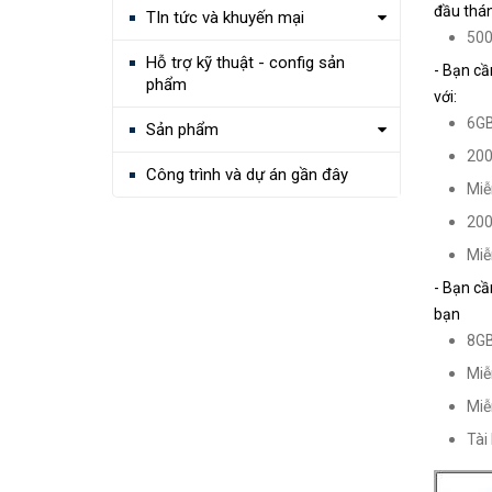
đầu thá
TIn tức và khuyến mại
500
Hỗ trợ kỹ thuật - config sản
- Bạn cầ
phẩm
với:
6GB
Sản phẩm
200
Công trình và dự án gần đây
Miễ
200
Miễ
- Bạn cầ
bạn
8GB
Miễ
Miễ
Tài