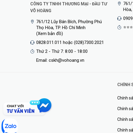
761/
CÔNG TY TNHH THƯƠNG MẠI - ĐẦU TƯ
Hòa,
VÕ HOÀNG
0909
761/12 Lũy Bán Bích, Phường Phú
⭐⭐⭐
Thọ Hòa, TP. Hồ Chí Minh
(Xem bản đồ)
0828.011.011 hoặc (028)7300.2021
Thứ 2 - Thứ 7: 8:00 - 18:00
Email: cskh@vohoang.vn
CHÍNH 
Chính sá
Chính sá
Chính s
Chính s