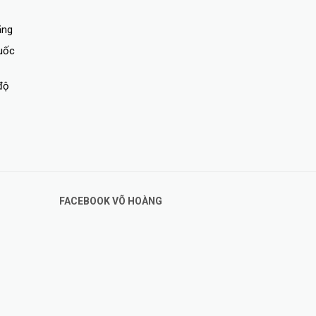
ãng
quốc
độ
FACEBOOK VÕ HOÀNG