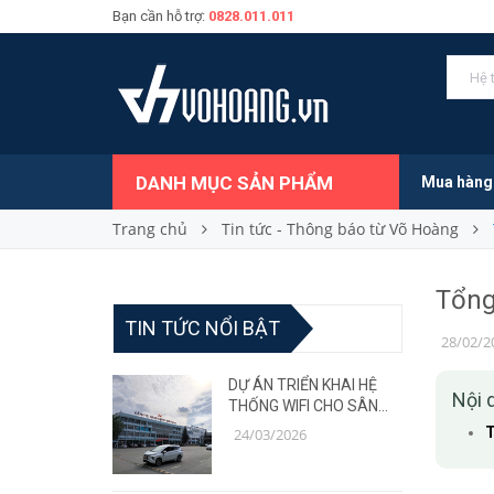
Bạn cần hỗ trợ:
0828.011.011
DANH MỤC SẢN PHẨM
Mua hàng
Trang chủ
Tin tức - Thông báo từ Võ Hoàng
Tổng
TIN TỨC NỔI BẬT
28/02/2
DỰ ÁN TRIỂN KHAI HỆ
Nội 
THỐNG WIFI CHO SÂN
BAY – GIẢI PHÁP MẠNG
T
24/03/2026
ỔN ĐỊNH, CHỊU TẢI CAO