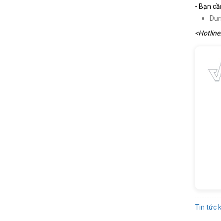
- Bạn cầ
Dun
<Hotline
Tin tức 