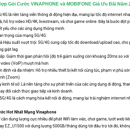
Hợp Gói Cước VINAPHONE và MOBIFONE Giá Ưu Đãi Năm 
4G là nền tảng viễn thông di động hiện đại, mang lại tốc độ internet nhan
 hỗ trợ video HD/4K, livestream, và chơi game online. Đây là bước đột ph
ết yếu cho các ứng dụng thông minh.
n trọng của mạng 5G/4G:
à Hiệu suất vượt trội: 5G/4G cung cấp tốc độ download/upload cao, cho p
g giật lag.
hấp: Giảm thời gian phản hồi (độ trễ giảm xuống còn khoảng 20ms so với
 video (VoIP) mượt mà hơn.
ổn định và đa nhiệm: Hỗ trợ nhiều thiết bị kết nối cùng lúc, phạm vi phủ s
ình (Zoom).
 kinh tế số: Là nền tảng cho sự phát triển của các ứng dụng di động, tha
hay đổi cách thức giao tiếp và kinh doanh.
 5G/4G là cách mạng hóa kết nối di động, mang lại trải nghiệm internet 
ước Hot Nhất Mạng Vinaphone
ỉ cần dung lượng cực nhiều để phát WiFi làm việc, chơi game, lướt web l
y EZ_U1500 với dung lượng 500GB/tháng dùng tới đâu trừ tới đó, không