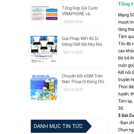
Tổng 
Tổng Hợp Gói Cước
VINAPHONE và
Mạng 5G/
MOBIFONE Giá Ưu Đãi
28/02/2026
mượt mà,
Năm 2026
tầng thi
Tầm qua
Giải Pháp WiFi 4G Di
Tốc độ v
Động | Kết Nối Mọi Nơi
Cùng Router TP-Link MR
cao khôn
06/11/2025
Series
Độ trễ t
cuộc gọi
Kết nối 
Chuyển Đổi eSIM Trên
truyền h
Điện Thoại Di Động Chỉ
Thúc đẩy
Trong 5 Phút | Giải Pháp
24/10/2025
Tiện Lợi Cùng Võ Hoàng
tuyến, t
Tóm lại,
3G
3 Gói C
- Bạn ch
DANH MỤC TIN TỨC
Chọn nga