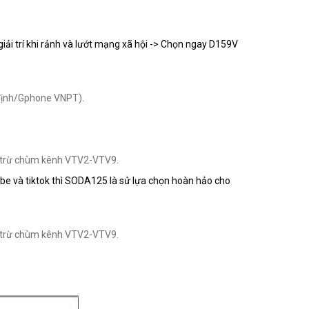
iải trí khi rảnh và lướt mạng xã hội -> Chọn ngay D159V
 định/Gphone VNPT).
i trừ chùm kênh VTV2-VTV9.
e và tiktok thì SODA125 là sử lựa chọn hoàn hảo cho
 trừ chùm kênh VTV2-VTV9.