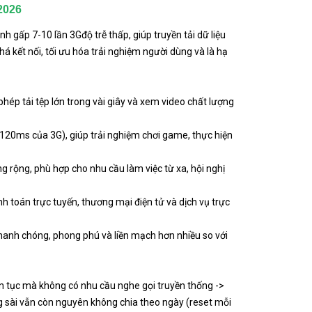
2026
h gấp 7-10 lần 3Gđộ trễ thấp, giúp truyền tải dữ liệu
á kết nối, tối ưu hóa trải nghiệm người dùng và là hạ
hép tải tệp lớn trong vài giây và xem video chất lượng
 120ms của 3G), giúp trải nghiệm chơi game, thực hiện
óng rộng, phù hợp cho nhu cầu làm việc từ xa, hội nghị
nh toán trực tuyến, thương mại điện tử và dịch vụ trực
nhanh chóng, phong phú và liền mạch hơn nhiều so với
iên tục mà không có nhu cầu nghe gọi truyền thống ->
 sài vẫn còn nguyên không chia theo ngày (reset mỗi