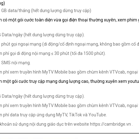
ng)
 GB data/tháng (hết dung lượng dừng truy cập)
n có một gói cước toàn diện vừa gọi điện thoại thường xuyên, xem phim g
 Data/ngày (hết dung lượng dừng truy cập).
 phút gọi ngoại mạng (di động/cố định ngoại mạng, không bao gồm cố
n phí gọi di động nội mạng ≤ 30 phút (tối đa 1500 phút).
 SMS nội mạng.
n phí xem truyền hình MyTV Mobile bao gồm chùm kênh VTVcab, ngoạ
n một gói cước truy cập mạng dung lượng cao, thường xuyên xem youtub
 Data/ngày (hết dung lượng dừng truy cập).
n phí xem truyền hình MyTV Mobile bao gồm chùm kênh VTVcab, ngoại
n phí data truy cập ứng dụng MyTV, TikTok và YouTube.
 khoản sử dụng nội dung giáo dục trên website https://cambridge.vn .