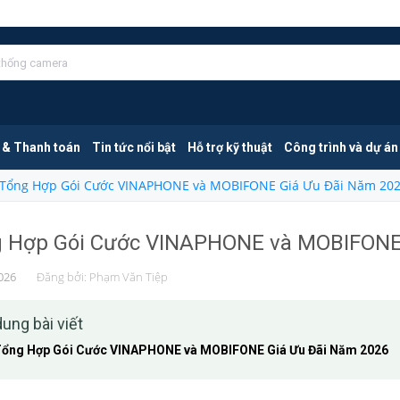
 & Thanh toán
Tin tức nổi bật
Hỗ trợ kỹ thuật
Công trình và dự án
Tổng Hợp Gói Cước VINAPHONE và MOBIFONE Giá Ưu Đãi Năm 20
 Hợp Gói Cước VINAPHONE và MOBIFONE 
026
Đăng bởi:
Phạm Văn Tiệp
dung bài viết
ổng Hợp Gói Cước VINAPHONE và MOBIFONE Giá Ưu Đãi Năm 2026