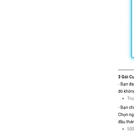
3 Gói C
- Bạn đa
đó khôn
Tru
- Bạn ch
Chọn nga
đầu thá
500