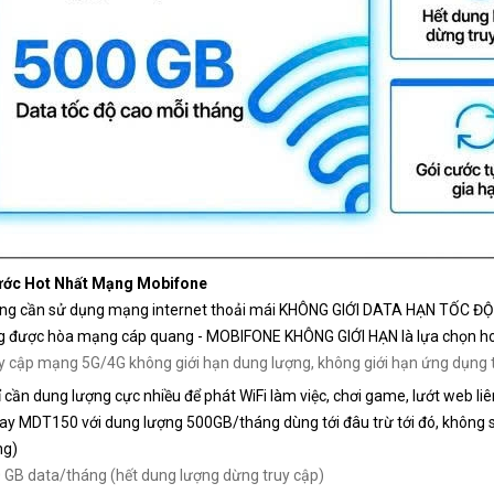
ước Hot Nhất Mạng Mobifone
ng cần sử dụng mạng internet thoải mái KHÔNG GIỚI DATA HẠN TỐC ĐỘ CAO
g được hòa mạng cáp quang - MOBIFONE KHÔNG GIỚI HẠN là lựa chọn h
y cập mạng 5G/4G không giới hạn dung lượng, không giới hạn ứng dụng 
ỉ cần dung lượng cực nhiều để phát WiFi làm việc, chơi game, lướt web l
y MDT150 với dung lượng 500GB/tháng dùng tới đâu trừ tới đó, không s
ng)
 GB data/tháng (hết dung lượng dừng truy cập)