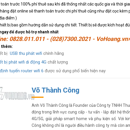
toán trước 100% phí thuê sau khi đã thống nhất các quốc gia và thời gia
hàng đặt online sẽ thanh toán trước chi phí thuê cũng như đặt cọc kèm phí 
địa điểm )
hiết bị bao gồm hướng dẫn sử dụng chi tiết. Thiết bị sẽ được kích hoạt đún
 ngay để được hỗ trợ nhanh nhất
ine: 0828.011.011 - (028)7300.2021 - VoHoang.vn
 thêm:
ết bị
USB thu phát wifi
chính hãng
ết bị phát wifi di động 4G
chất lượng
định tuyến router wifi 6
được sử dụng phổ biến hiện nay
Võ Thành Công
Anh Võ Thành Công là Founder của Công ty TNHH Thư
động trong lĩnh vực cung cấp - tư vấn - lắp đặt hệ thố
4G/5G, giải pháp smart home và phụ kiện số. Với k
Công không chỉ là người điều hành công ty mà còn am