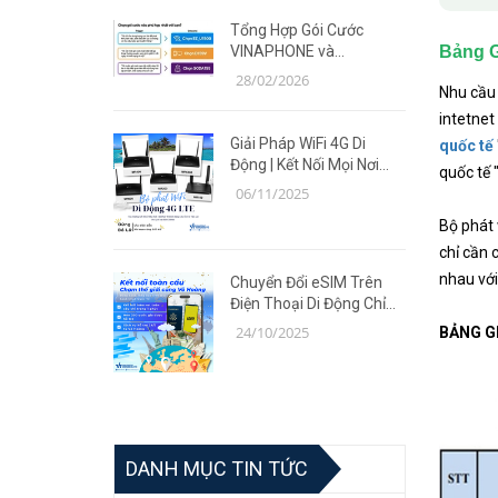
Tổng Hợp Gói Cước
Bảng G
VINAPHONE và
MOBIFONE Giá Ưu Đãi
28/02/2026
Nhu cầu 
Năm 2026
intetnet
Giải Pháp WiFi 4G Di
quốc tế
Động | Kết Nối Mọi Nơi
quốc tế 
Cùng Router TP-Link MR
06/11/2025
Series
Bộ phát 
chỉ cần 
nhau với
Chuyển Đổi eSIM Trên
Điện Thoại Di Động Chỉ
Trong 5 Phút | Giải Pháp
24/10/2025
BẢNG G
Tiện Lợi Cùng Võ Hoàng
DANH MỤC TIN TỨC