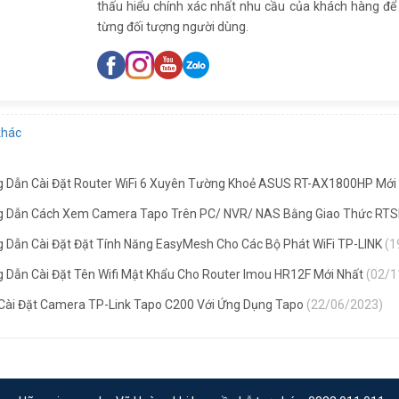
thấu hiểu chính xác nhất nhu cầu của khách hàng đ
từng đối tượng người dùng.
khác
 Dẫn Cài Đặt Router WiFi 6 Xuyên Tường Khoẻ ASUS RT-AX1800HP Mới
 Dẫn Cách Xem Camera Tapo Trên PC/ NVR/ NAS Bằng Giao Thức RT
 Dẫn Cài Đặt Đặt Tính Năng EasyMesh Cho Các Bộ Phát WiFi TP-LINK
(1
 Dẫn Cài Đặt Tên Wifi Mật Khẩu Cho Router Imou HR12F Mới Nhất
(02/1
Cài Đặt Camera TP-Link Tapo C200 Với Ứng Dụng Tapo
(22/06/2023)