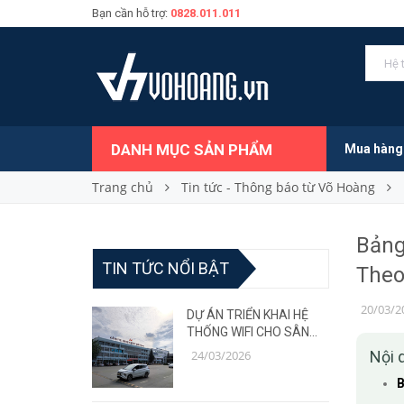
Bạn cần hỗ trợ:
0828.011.011
DANH MỤC SẢN PHẨM
Mua hàng
Trang chủ
Tin tức - Thông báo từ Võ Hoàng
Bảng
TIN TỨC NỔI BẬT
Theo
20/03/2
DỰ ÁN TRIỂN KHAI HỆ
THỐNG WIFI CHO SÂN
BAY – GIẢI PHÁP MẠNG
24/03/2026
Nội 
ỔN ĐỊNH, CHỊU TẢI CAO
B