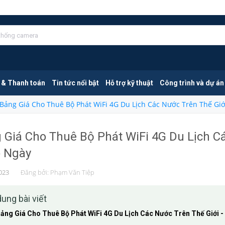
 & Thanh toán
Tin tức nổi bật
Hỗ trợ kỹ thuật
Công trình và dự án
Bảng Giá Cho Thuê Bộ Phát WiFi 4G Du Lịch Các Nước Trên Thế Giớ
 Giá Cho Thuê Bộ Phát WiFi 4G Du Lịch Cá
 Ngày
023
Đăng bởi:
Phạm Văn Tiệp
dung bài viết
ảng Giá Cho Thuê Bộ Phát WiFi 4G Du Lịch Các Nước Trên Thế Giới -