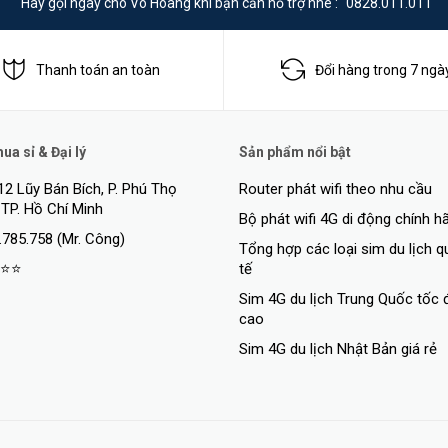
Hãy gọi ngay cho Võ Hoàng khi bạn cần hỗ trợ nhé :
0828.011.011
Thanh toán an toàn
Đổi hàng trong 7 ngà
a sỉ & Đại lý
Sản phẩm nổi bật
12 Lũy Bán Bích, P. Phú Thọ
Router phát wifi theo nhu cầu
 TP. Hồ Chí Minh
Bộ phát wifi 4G di động chính h
.785.758 (Mr. Công)
Tổng hợp các loại sim du lịch 
⭐⭐
tế
Sim 4G du lịch Trung Quốc tốc 
cao
Sim 4G du lịch Nhật Bản giá rẻ