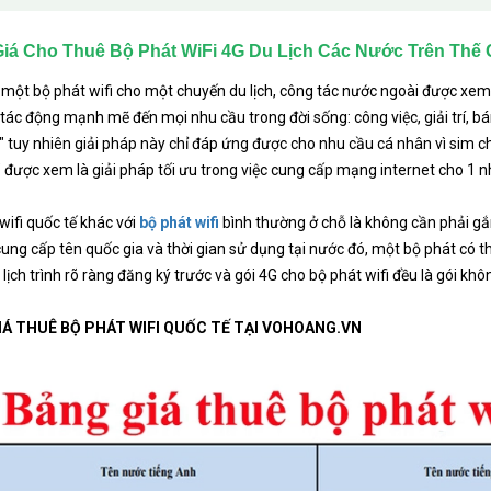
iá Cho Thuê Bộ Phát WiFi 4G Du Lịch Các Nước Trên Thế G
một bộ phát wifi cho một chuyến du lịch, công tác nước ngoài được xem l
 tác động mạnh mẽ đến mọi nhu cầu trong đời sống: công việc, giải trí, bán
" tuy nhiên giải pháp này chỉ đáp ứng được cho nhu cầu cá nhân vì sim chỉ
" được xem là giải pháp tối ưu trong việc cung cấp mạng internet cho 1 
wifi quốc tế khác với
bộ phát wifi
bình thường ở chỗ là không cần phải gắn 
cung cấp tên quốc gia và thời gian sử dụng tại nước đó, một bộ phát có 
 lịch trình rõ ràng đăng ký trước và gói 4G cho bộ phát wifi đều là gói k
IÁ THUÊ BỘ PHÁT WIFI QUỐC TẾ TẠI VOHOANG.VN