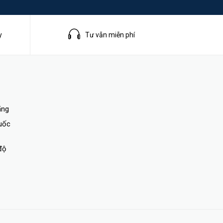
y
Tư vẫn miễn phí
ãng
quốc
độ