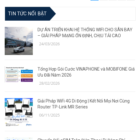
TIN TỨC NỔI BẬT
DỰ ÁN TRIỂN KHAI HỆ THỐNG WIFI CHO SÂN BAY
– GIẢI PHÁP MẠNG ỔN ĐỊNH, CHỊU TẢI CAO
24/03/2026
Tổng Hợp Gói Cước VINAPHONE và MOBIFONE Giá
Ưu Đãi Năm 2026
28/02/2026
Giải Pháp WiFi 4G Di Động | Kết Nối Mọi Nơi Cùng
Router TP-Link MR Series
06/11/2025