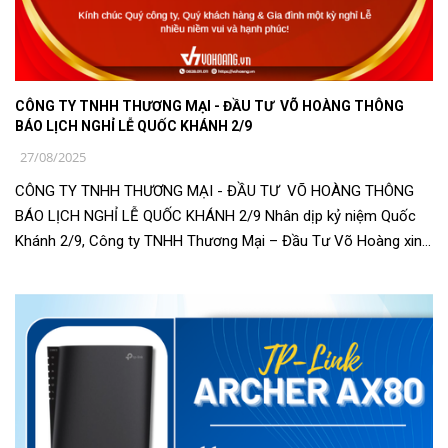
CÔNG TY TNHH THƯƠNG MẠI - ĐẦU TƯ VÕ HOÀNG THÔNG
BÁO LỊCH NGHỈ LỄ QUỐC KHÁNH 2/9
27/08/2025
CÔNG TY TNHH THƯƠNG MẠI - ĐẦU TƯ VÕ HOÀNG THÔNG
BÁO LỊCH NGHỈ LỄ QUỐC KHÁNH 2/9 Nhân dịp kỷ niệm Quốc
Khánh 2/9, Công ty TNHH Thương Mại – Đầu Tư Võ Hoàng xin
gửi đến Quý Khách hàng và Quý Đố...