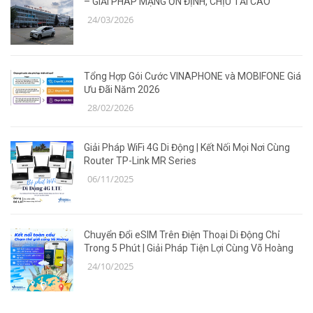
– GIẢI PHÁP MẠNG ỔN ĐỊNH, CHỊU TẢI CAO
24/03/2026
Tổng Hợp Gói Cước VINAPHONE và MOBIFONE Giá
Ưu Đãi Năm 2026
28/02/2026
Giải Pháp WiFi 4G Di Động | Kết Nối Mọi Nơi Cùng
Router TP-Link MR Series
06/11/2025
Chuyển Đổi eSIM Trên Điện Thoại Di Động Chỉ
Trong 5 Phút | Giải Pháp Tiện Lợi Cùng Võ Hoàng
24/10/2025