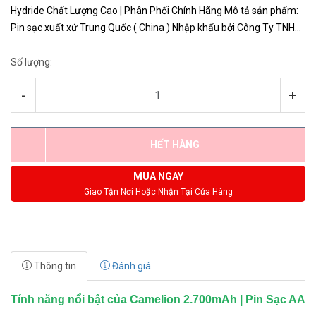
Hydride Chất Lượng Cao | Phân Phối Chính Hãng Mô tả sản phẩm:
Pin sạc xuất xứ Trung Quốc ( China ) Nhập khẩu bởi Công Ty TNHH
Hợp Lực Vỉ 2 Viên HR6 Dung lượng pin 2.700mAh Điện thế ...
Số lượng:
-
+
HẾT HÀNG
MUA NGAY
Giao Tận Nơi Hoặc Nhận Tại Cửa Hàng
Thông tin
Đánh giá
Tính năng nổi bật của Camelion 2.700mAh | Pin Sạc AA