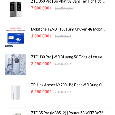
ZTE U60 Pro | Bộ Phát 5G Cầm Tay Tích Hợp Công Nghệ WiFi 7, Pin 10000mAh
7.900.000₫
10.500.000₫
Mobifone 12MDT150 | Sim Chuyên 4G Mobifone Dung Lượng Cao 500GB/Tháng Gói 1 Năm
1.300.000₫
1.550.000₫
ZTE U30 Pro | WiFi Di Động 5G Tốc Độ Lên Đến 500Mbps, Màn Hình Cảm Ứng
3.250.000₫
4.150.000₫
TP-Link Archer NX200 | Bộ Phát WiFi Dùng Sim 5G Tốc Độ Cao Mới FullBox
6.250.000₫
7.150.000₫
ZTE G5 Pro (MC8512) | Router 5G WiFi7 Be7200 Hỗ Trợ Băng Tần 6Ghz Cực Mạnh