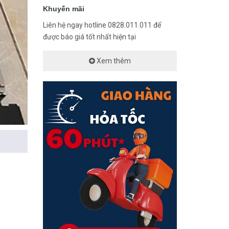
Khuyến mãi
Liên hệ ngay hotline 0828.011.011 để
được báo giá tốt nhất hiện tại
Xem thêm
era giảm
êng cho
chóng