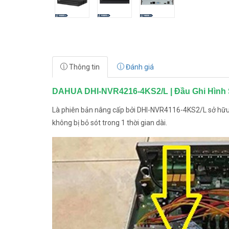
Thông tin
Đánh giá
DAHUA DHI-NVR4216-4KS2/L | Đầu Ghi Hình 
Là phiên bản nâng cấp bởi DHI-NVR4116-4KS2/L sở hữu 
không bị bỏ sót trong 1 thời gian dài.