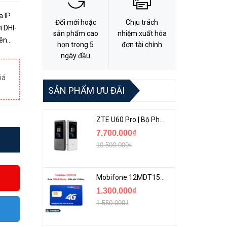
 IP
Đổi mới hoặc
Chịu trách
 DHI-
sản phẩm cao
nhiệm xuất hóa
lên
hơn trong 5
đơn tài chính
rong 1
ngày đầu
iá
SẢN PHẨM ƯU ĐÃI
ZTE U60 Pro | Bộ Phát 5G Cầm Tay Tích Hợp Công Nghệ WiFi 7, Pin 10000mAh
7.700.000₫
10.500.000₫
Mobifone 12MDT150 | Sim Chuyên 4G Mobifone Dung Lượng Cao 500GB/Tháng Gói 1 Năm
1.300.000₫
1.550.000₫