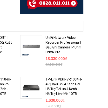
ORT |
UniFi Network Video
Đổi Xuất
Recorder Professional |
ct
Đầu Ghi Camera IP Unifi
vi
UNVR Pro
18.330.000₫
19.500.000₫
R1104H-
TP-Link VIGI NVR1004H-
ênh PoE
4P | Đầu Ghi 4 Kênh PoE
Kênh -
Hỗ Trợ Tối Đa 4 Kênh -
10TB
Hỗ Trợ Lên Đến 10TB
1.630.000₫
3.480.000₫