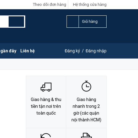
Theo dõi đơn hàng
Hệ thống cửa hàng
LIÊN HỆ ĐẶT HÀNG
Y
0828.011.011
Giỏ hàng
 gần đây
Liên hệ
Đăng ký
/
Đăng nhập
Giao hàng & thu
Giao hàng
tiền tận nơi trên
nhanh trong 2
toàn quốc
giờ (các quận
nội thành HCM)