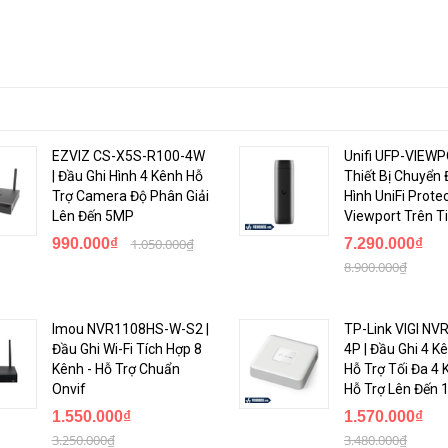
EZVIZ CS-X5S-R100-4W
Unifi UFP-VIEWP
| Đầu Ghi Hình 4 Kênh Hỗ
Thiết Bị Chuyển 
Trợ Camera Độ Phân Giải
Hình UniFi Prote
Lên Đến 5MP
Viewport Trên Ti
990.000₫
1.050.000₫
7.290.000₫
8.900.000₫
Imou NVR1108HS-W-S2 |
TP-Link VIGI NV
Đầu Ghi Wi-Fi Tích Hợp 8
4P | Đầu Ghi 4 K
Kênh - Hỗ Trợ Chuẩn
Hỗ Trợ Tối Đa 4 
ua DHI-NVR4216-4KS2/L
Onvif
Hỗ Trợ Lên Đến 
1.550.000₫
1.570.000₫
3.250.000₫
3.480.000₫