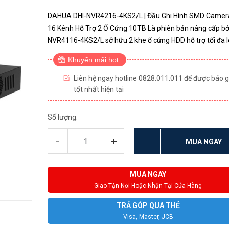
DAHUA DHI-NVR4216-4KS2/L | Đầu Ghi Hình SMD Camera
16 Kênh Hỗ Trợ 2 Ổ Cứng 10TB Là phiên bản nâng cấp bởi
NVR4116-4KS2/L sở hữu 2 khe ổ cứng HDD hỗ trợ tối đa 
đến 10TB, mọi khoảnh khắc của bạn sẽ không bị bỏ sót t
Khuyến mãi hot
thời g...
Liên hệ ngay hotline 0828.011.011 để được báo g
tốt nhất hiện tại
Số lượng:
-
+
MUA NGAY
MUA NGAY
Giao Tận Nơi Hoặc Nhận Tại Cửa Hàng
TRẢ GÓP QUA THẺ
Visa, Master, JCB