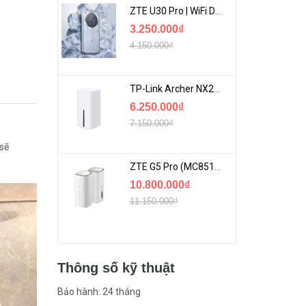
ZTE U30 Pro | WiFi Di Động 5G Tốc Độ Lên Đến 500Mbps, Màn Hình Cảm Ứng
3.250.000₫
4.150.000₫
TP-Link Archer NX200 | Bộ Phát WiFi Dùng Sim 5G Tốc Độ Cao Mới FullBox
6.250.000₫
7.150.000₫
sẽ
ZTE G5 Pro (MC8512) | Router 5G WiFi7 Be7200 Hỗ Trợ Băng Tần 6Ghz Cực Mạnh
10.800.000₫
11.150.000₫
Thông số kỹ thuật
Bảo hành: 24 tháng