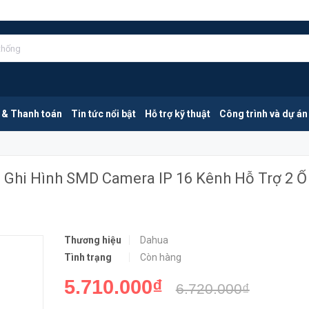
DAHUA DHI-NVR4216-4KS2/L | Đầu Ghi Hình SMD Camera IP 16 Kênh Hỗ Trợ 2 Ổ Cứng 10TB
MUA NGA
 & Thanh toán
Tin tức nổi bật
Hỗ trợ kỹ thuật
Công trình và dự án
Ghi Hình SMD Camera IP 16 Kênh Hỗ Trợ 2 Ổ
Thương hiệu
Dahua
Tình trạng
Còn hàng
5.710.000₫
6.720.000₫