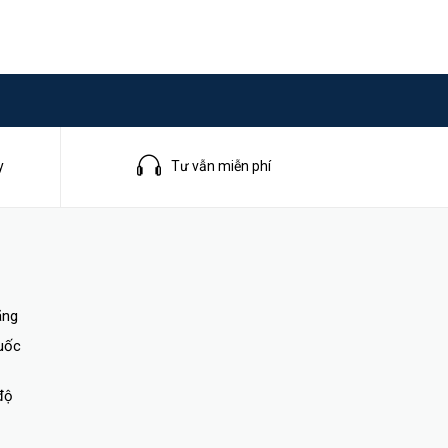
y
Tư vẫn miễn phí
m,
ãng
quốc
độ