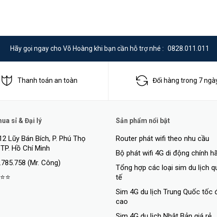
video đồng thời cho VGA và HDMI
Hãy gọi ngay cho Võ Hoàng khi bạn cần hỗ trợ nhé :
0828.011.011
Thanh toán an toàn
Đổi hàng trong 7 ngà
nP; SNMP; RTSP; UDP; SMTP; NTP; DHCP; DNS; IP Filter; DDNS; FTP; Alar
a sỉ & Đại lý
Sản phẩm nổi bật
12 Lũy Bán Bích, P. Phú Thọ
Router phát wifi theo nhu cầu
 TP. Hồ Chí Minh
Bộ phát wifi 4G di động chính h
 phát lại
.785.758 (Mr. Công)
m SMD; thông minh
Tổng hợp các loại sim du lịch 
⭐⭐
tế
Sim 4G du lịch Trung Quốc tốc 
cao
Sim 4G du lịch Nhật Bản giá rẻ