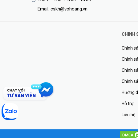
• Trọng lượng: 0.81kg (đóng gói 1.41kg)
Email: cskh@vohoang.vn
• Kích thước: 260 x 232 x 50 mm (đóng gói 333 x 315 x 
• Thiết kế để bàn
• Nhiệt độ hoạt động: -10°C ~ +55°C.
CHÍNH 
<Hotline: 0828.011.011 - (028)7300.2021 - VoHoang.vn
Chính sá
Tư vấn cách chọn loại camera và dịch vụ lắp đặt cam
Chính sá
Chính s
Chính s
Hướng d
Hỗ trợ
Liên hệ