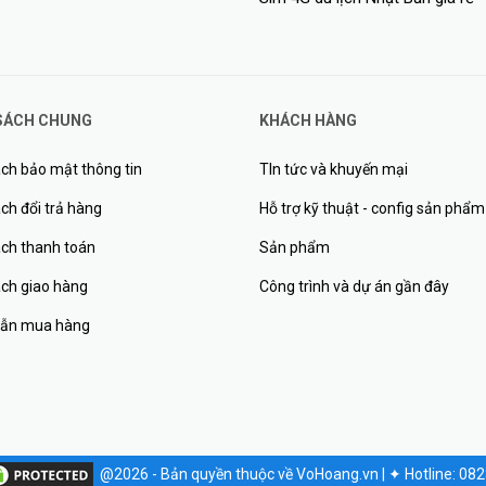
89)
SÁCH CHUNG
KHÁCH HÀNG
>
ch bảo mật thông tin
TIn tức và khuyến mại
era tận nơi:
TẠI ĐÂY
ch đổi trả hàng
Hỗ trợ kỹ thuật - config sản phẩm
ách thanh toán
Sản phẩm
ách giao hàng
Công trình và dự án gần đây
ẫn mua hàng
@2026 - Bản quyền thuộc về VoHoang.vn
|
✦
Hotline: 08