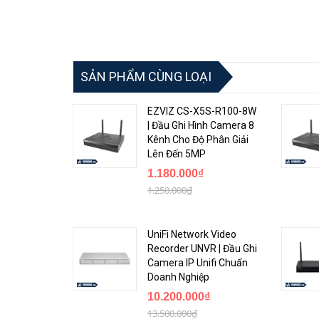
SẢN PHẨM CÙNG LOẠI
EZVIZ CS-X5S-R100-8W
| Đầu Ghi Hình Camera 8
Kênh Cho Độ Phân Giải
Lên Đến 5MP
1.180.000₫
1.250.000₫
UniFi Network Video
Recorder UNVR | Đầu Ghi
Camera IP Unifi Chuẩn
Thông tin chi tiết đầu ghi hình hỗ trợ 2 ổ cứng Dah
Doanh Nghiệp
10.200.000₫
• Khung hình: 16 kênh
13.500.000₫
• Băng thông mạng: 160 Mbps