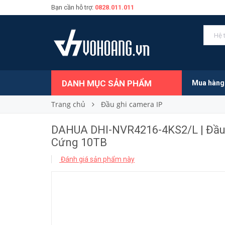
Bạn cần hỗ trợ:
0828.011.011
5.710.000₫
Giá bán:
DANH MỤC SẢN PHẨM
Mua hàng
Trang chủ
Đầu ghi camera IP
DAHUA DHI-NVR4216-4KS2/L | Đầu 
Cứng 10TB
Đánh giá sản phẩm này