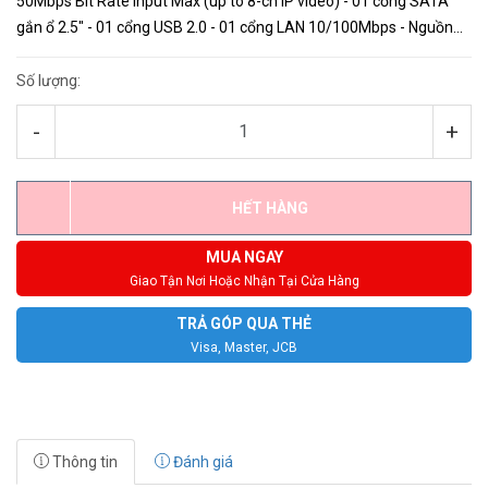
50Mbps Bit Rate Input Max (up to 8-ch IP video) - 01 cổng SATA
gắn ổ 2.5" - 01 cổng USB 2.0 - 01 cổng LAN 10/100Mbps - Nguồn
DC 5V/2A - Đầu ghi mạng nhỏ gọn xinh xắn, dễ dàng ...
Số lượng:
-
+
HẾT HÀNG
MUA NGAY
Giao Tận Nơi Hoặc Nhận Tại Cửa Hàng
TRẢ GÓP QUA THẺ
Visa, Master, JCB
Thông tin
Đánh giá