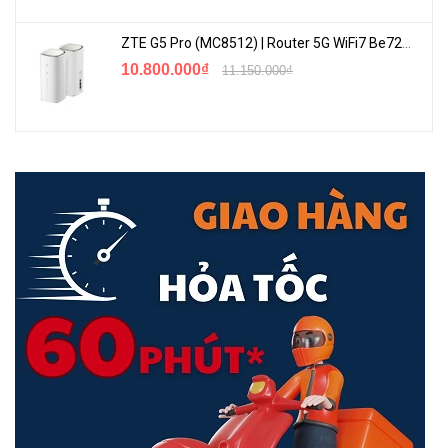
ZTE G5 Pro (MC8512) | Router 5G WiFi7 Be7200 Hỗ Trợ Băng Tần 6Ghz Cực Mạnh
10.800.000₫
11.150.000₫