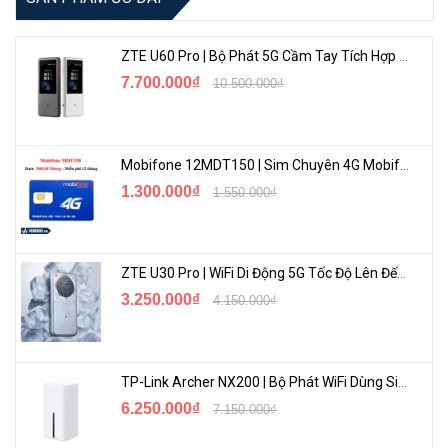
ZTE U60 Pro | Bộ Phát 5G Cầm Tay Tích Hợp Công Nghệ WiFi 7, Pin 10000mAh
7.700.000₫
10.500.000₫
Mobifone 12MDT150 | Sim Chuyên 4G Mobifone Dung Lượng Cao 500GB/Tháng Gói 1 Năm
1.300.000₫
1.550.000₫
ZTE U30 Pro | WiFi Di Động 5G Tốc Độ Lên Đến 500Mbps, Màn Hình Cảm Ứng
3.250.000₫
4.150.000₫
TP-Link Archer NX200 | Bộ Phát WiFi Dùng Sim 5G Tốc Độ Cao Mới FullBox
6.250.000₫
7.150.000₫