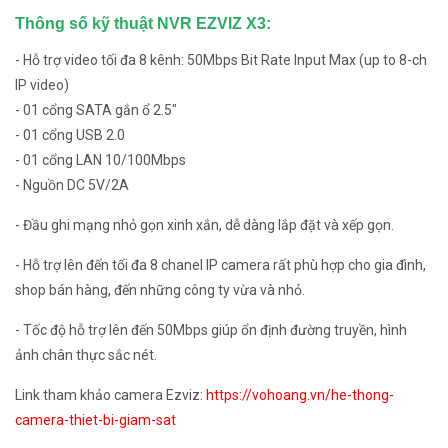
Thông số kỹ thuật NVR EZVIZ X3:
- Hỗ trợ video tối đa 8 kênh: 50Mbps Bit Rate Input Max (up to 8-ch
IP video)
- 01 cổng SATA gắn ổ 2.5"
- 01 cổng USB 2.0
- 01 cổng LAN 10/100Mbps
- Nguồn DC 5V/2A
- Đầu ghi mạng nhỏ gọn xinh xắn, dễ dàng lắp đặt và xếp gọn.
- Hỗ trợ lên đến tối đa 8 chanel IP camera rất phù hợp cho gia đình,
shop bán hàng, đến những công ty vừa và nhỏ.
- Tốc độ hỗ trợ lên đến 50Mbps giúp ổn định đường truyền, hình
ảnh chân thực sắc nét.
Link tham khảo camera Ezviz:
https://vohoang.vn/he-thong-
camera-thiet-bi-giam-sat