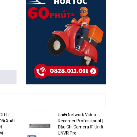
ORT |
UniFi Network Video
Đổi Xuất
Recorder Professional |
ct
Đầu Ghi Camera IP Unifi
vi
UNVR Pro