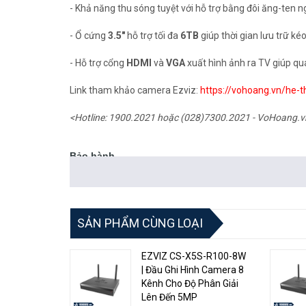
- Khả năng thu sóng tuyệt với hỗ trợ bằng đôi ăng-ten
- Ổ cứng
3.5"
hỗ trợ tối đa
6TB
giúp thời gian lưu trữ kéo
- Hỗ trợ cổng
HDMI
và
VGA
xuất hình ảnh ra TV giúp qu
Link tham khảo camera Ezviz:
https://vohoang.vn/he-t
<Hotline: 1900.2021 hoặc (028)7300.2021 - VoHoang.v
Bảo hành
Thời gian bảo hành 24 tháng nếu sản phẩm bị lỗi do nhà
SẢN PHẨM CÙNG LOẠI
EZVIZ CS-X5S-R100-8W
| Đầu Ghi Hình Camera 8
Kênh Cho Độ Phân Giải
Lên Đến 5MP