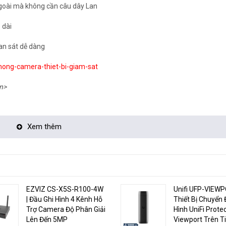
 ngoài mà không cần câu dây Lan
 dài
an sát dễ dàng
hong-camera-thiet-bi-giam-sat
n>
Xem thêm
 sản xuất.
EZVIZ CS-X5S-R100-4W
Unifi UFP-VIEWP
| Đầu Ghi Hình 4 Kênh Hỗ
Thiết Bị Chuyển 
Trợ Camera Độ Phân Giải
Hình UniFi Prote
Lên Đến 5MP
Viewport Trên Ti