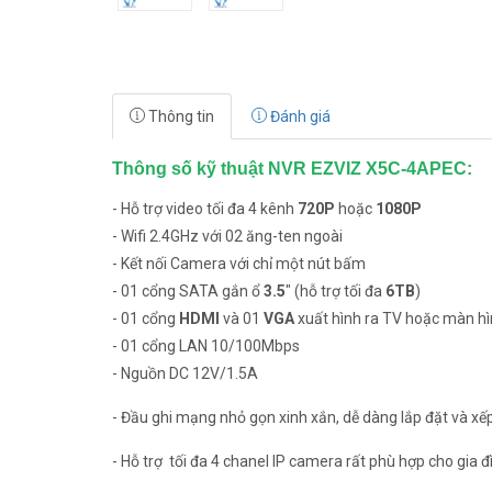
Thông tin
Đánh giá
Thông số kỹ thuật NVR EZVIZ X5C-4APEC:
- Hỗ trợ video tối đa 4 kênh
720P
hoặc
1080P
- Wifi 2.4GHz với 02 ăng-ten ngoài
- Kết nối Camera với chỉ một nút bấm
- 01 cổng SATA gắn ổ
3.5
" (hỗ trợ tối đa
6TB
)
- 01 cổng
HDMI
và 01
VGA
xuất hình ra TV hoặc màn h
- 01 cổng LAN 10/100Mbps
- Nguồn DC 12V/1.5A
- Đầu ghi mạng nhỏ gọn xinh xắn, dễ dàng lắp đặt và xế
- Hỗ trợ tối đa 4 chanel IP camera rất phù hợp cho gia 