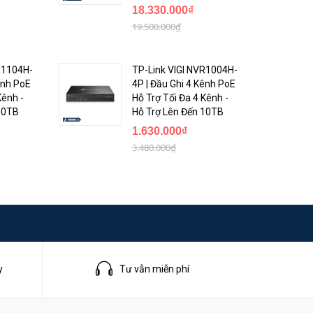
18.330.000₫
19.500.000₫
R1104H-
TP-Link VIGI NVR1004H-
ênh PoE
4P | Đầu Ghi 4 Kênh PoE
Kênh -
Hỗ Trợ Tối Đa 4 Kênh -
10TB
Hỗ Trợ Lên Đến 10TB
1.630.000₫
3.480.000₫
y
Tư vẫn miễn phí