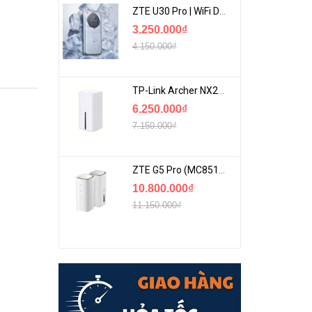
ZTE U30 Pro | WiFi Di Động 5G Tốc Độ Lên Đến 500Mbps, Màn Hình Cảm Ứng
3.250.000₫
4.150.000₫
TP-Link Archer NX200 | Bộ Phát WiFi Dùng Sim 5G Tốc Độ Cao Mới FullBox
6.250.000₫
7.150.000₫
ZTE G5 Pro (MC8512) | Router 5G WiFi7 Be7200 Hỗ Trợ Băng Tần 6Ghz Cực Mạnh
10.800.000₫
11.150.000₫