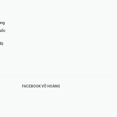
ãng
quốc
độ
FACEBOOK VÕ HOÀNG