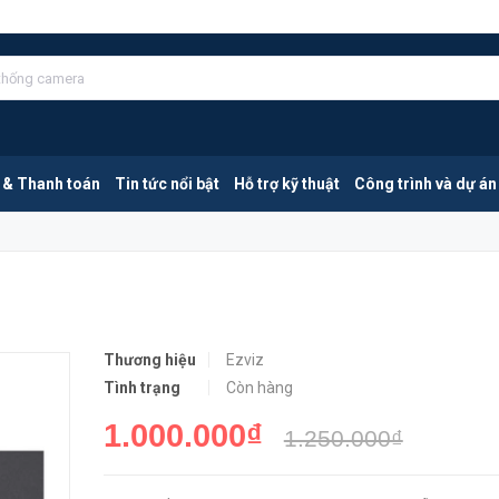
MUA NGA
 & Thanh toán
Tin tức nổi bật
Hỗ trợ kỹ thuật
Công trình và dự án
Thương hiệu
Ezviz
Tình trạng
Còn hàng
1.000.000₫
1.250.000₫