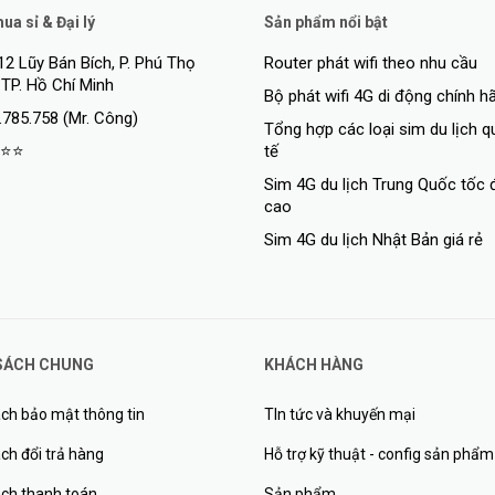
a sỉ & Đại lý
Sản phẩm nổi bật
12 Lũy Bán Bích, P. Phú Thọ
Router phát wifi theo nhu cầu
 TP. Hồ Chí Minh
Bộ phát wifi 4G di động chính h
.785.758 (Mr. Công)
Tổng hợp các loại sim du lịch 
⭐⭐
tế
Sim 4G du lịch Trung Quốc tốc 
cao
Sim 4G du lịch Nhật Bản giá rẻ
SÁCH CHUNG
KHÁCH HÀNG
ch bảo mật thông tin
TIn tức và khuyến mại
ch đổi trả hàng
Hỗ trợ kỹ thuật - config sản phẩm
ách thanh toán
Sản phẩm