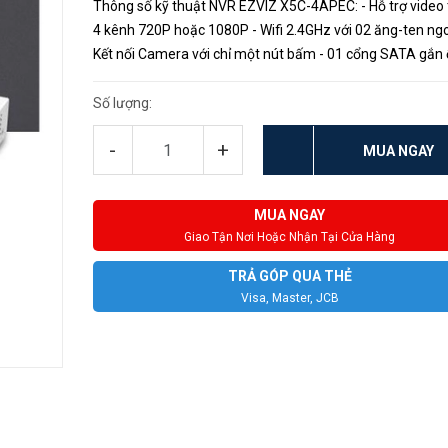
Thông số kỹ thuật NVR EZVIZ X5C-4APEC: - Hỗ trợ video 
4 kênh 720P hoặc 1080P - Wifi 2.4GHz với 02 ăng-ten ngo
Kết nối Camera với chỉ một nút bấm - 01 cổng SATA gắn 
(hỗ trợ tối đa 6TB) - 01 cổng HDMI và 01 VGA xuất hình ra 
Số lượng:
-
+
MUA NGAY
MUA NGAY
Giao Tận Nơi Hoặc Nhận Tại Cửa Hàng
TRẢ GÓP QUA THẺ
Visa, Master, JCB