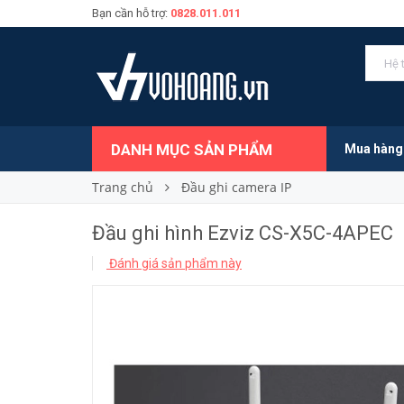
Bạn cần hỗ trợ:
0828.011.011
Đầu ghi hình Ezviz CS-X5C-4APEC
1.000.000₫
Giá bán:
DANH MỤC SẢN PHẨM
Mua hàng
Trang chủ
Đầu ghi camera IP
Đầu ghi hình Ezviz CS-X5C-4APEC
Đánh giá sản phẩm này