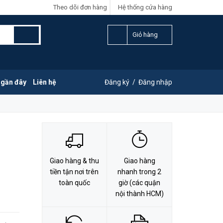
Theo dõi đơn hàng
Hệ thống cửa hàng
LIÊN HỆ ĐẶT HÀNG
Y
0828.011.011
Giỏ hàng
 gần đây
Liên hệ
Đăng ký
/
Đăng nhập
Giao hàng & thu
Giao hàng
tiền tận nơi trên
nhanh trong 2
toàn quốc
giờ (các quận
nội thành HCM)