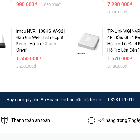
990.000₫
1.050.000₫
7.290.000₫
8.900.000₫
Imou NVR1108HS-W-S2 |
TP-Link VIGI NV
Đầu Ghi Wi-Fi Tích Hợp 8
4P | Đầu Ghi 4 K
Kênh - Hỗ Trợ Chuẩn
Hỗ Trợ Tối Đa 4 
Onvif
Hỗ Trợ Lên Đến 
1.550.000₫
1.570.000₫
3.250.000₫
3.480.000₫
Hãy gọi ngay cho Võ Hoàng khi bạn cần hỗ trợ nhé :
0828.011.011
Thanh toán an toàn
Đổi hàng trong 7 ngà