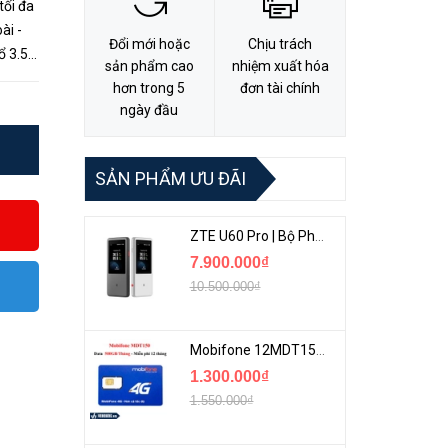
tối đa
ài -
Đổi mới hoặc
Chịu trách
ổ 3.5"
sản phẩm cao
nhiệm xuất hóa
TV...
hơn trong 5
đơn tài chính
ngày đầu
SẢN PHẨM ƯU ĐÃI
ZTE U60 Pro | Bộ Phát 5G Cầm Tay Tích Hợp Công Nghệ WiFi 7, Pin 10000mAh
7.900.000₫
10.500.000₫
Mobifone 12MDT150 | Sim Chuyên 4G Mobifone Dung Lượng Cao 500GB/Tháng Gói 1 Năm
1.300.000₫
1.550.000₫