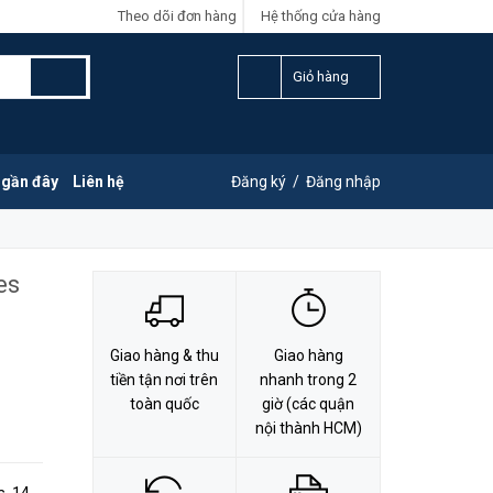
Theo dõi đơn hàng
Hệ thống cửa hàng
LIÊN HỆ ĐẶT HÀNG
0828.011.011
Giỏ hàng
 gần đây
Liên hệ
Đăng ký
/
Đăng nhập
es
Giao hàng & thu
Giao hàng
tiền tận nơi trên
nhanh trong 2
toàn quốc
giờ (các quận
nội thành HCM)