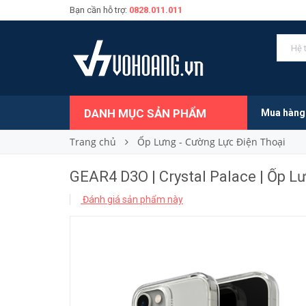
Bạn cần hỗ trợ:
0828.011.011
560.000₫
Giá bán:
DANH MỤC SẢN PHẨM
Mua hàng
Trang chủ
Ốp Lưng - Cường Lực Điện Thoại
GEAR4 D3O | Crystal Palace | Ốp 
Đánh giá sản phẩm này