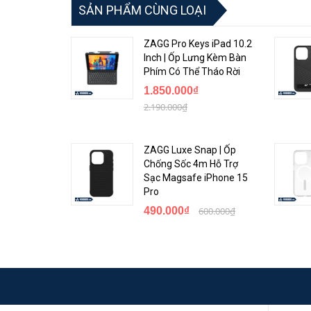
SẢN PHẨM CÙNG LOẠI
Sử dụng nhựa tái chế và bao bì hoàn toàn thân thi
Màu sắc:
Clear
ZAGG Pro Keys iPad 10.2
Inch | Ốp Lưng Kèm Bàn
Phím Có Thể Tháo Rời
1.850.000₫
2.190.000₫
ZAGG Luxe Snap | Ốp
Chống Sốc 4m Hỗ Trợ
Sạc Magsafe iPhone 15
Pro
490.000₫
600.000₫