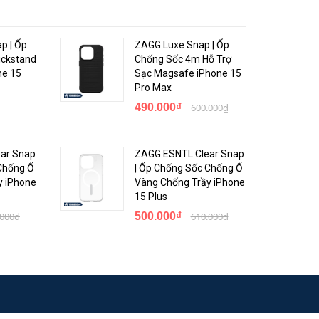
p | Ốp
ZAGG Luxe Snap | Ốp
ckstand
Chống Sốc 4m Hỗ Trợ
ne 15
Sạc Magsafe iPhone 15
Pro Max
490.000₫
600.000₫
ar Snap
ZAGG ESNTL Clear Snap
Chống Ố
| Ốp Chống Sốc Chống Ố
y iPhone
Vàng Chống Trầy iPhone
15 Plus
.000₫
500.000₫
610.000₫