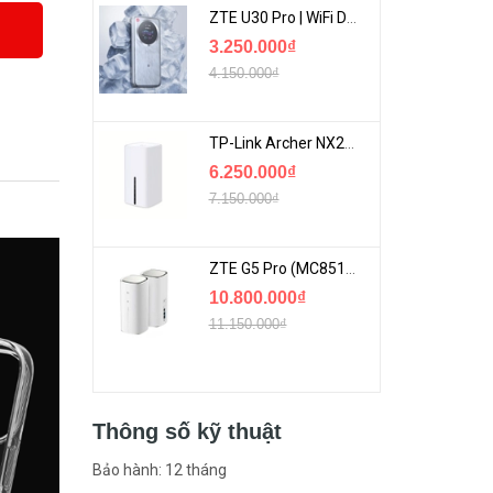
ZTE U30 Pro | WiFi Di Động 5G Tốc Độ Lên Đến 500Mbps, Màn Hình Cảm Ứng
3.250.000₫
4.150.000₫
TP-Link Archer NX200 | Bộ Phát WiFi Dùng Sim 5G Tốc Độ Cao Mới FullBox
6.250.000₫
7.150.000₫
ZTE G5 Pro (MC8512) | Router 5G WiFi7 Be7200 Hỗ Trợ Băng Tần 6Ghz Cực Mạnh
10.800.000₫
11.150.000₫
Thông số kỹ thuật
Bảo hành: 12 tháng