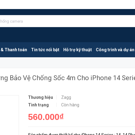
GEAR4 D3O | Crystal Palace | Ốp Lưng Bảo Vệ Chống Sốc 4m Cho iPhone 14 Series
MUA NGAY
 & Thanh toán
Tin tức nổi bật
Hỗ trợ kỹ thuật
Công trình và dự án
Lưng Bảo Vệ Chống Sốc 4m Cho iPhone 14 Seri
Thương hiệu
Zagg
Tình trạng
Còn hàng
560.000₫