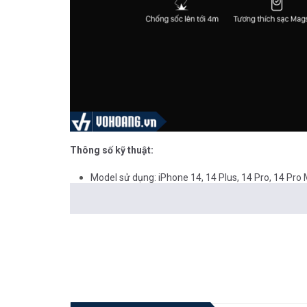
Thông số kỹ thuật:
Model sử dụng: iPhone 14, 14 Plus, 14 Pro, 14 Pro
Thương hiệu:
Anh
Công nghệ chống sốc độc quyền D3O ® siêu bề
Khả năng chống sốc 4m
Hỗ trợ sạc Magsafe
Được phủ thêm một lớp
kháng khuẩn
(Anti - bact
Nhận dạng sạc Magsafe