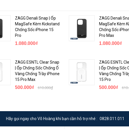
ện với môi trường
ZAGG Denali Snap | Ốp
ZAGG Denali Sna
MagSafe Kèm Kickstand
MagSafe Kèm Ki
Chống Sốc iPhone 15
Chống Sốc iPho
Pro
Pro Max
1.080.000₫
1.080.000₫
ZAGG ESNTL Clear Snap
ZAGG ESNTL Cle
| Ốp Chống Sốc Chống Ố
| Ốp Chống Sốc 
Vàng Chống Trầy iPhone
Vàng Chống Trầ
15 Pro Max
15 Pro
500.000₫
610.000₫
500.000₫
610
Hãy gọi ngay cho Võ Hoàng khi bạn cần hỗ trợ nhé :
0828.011.011