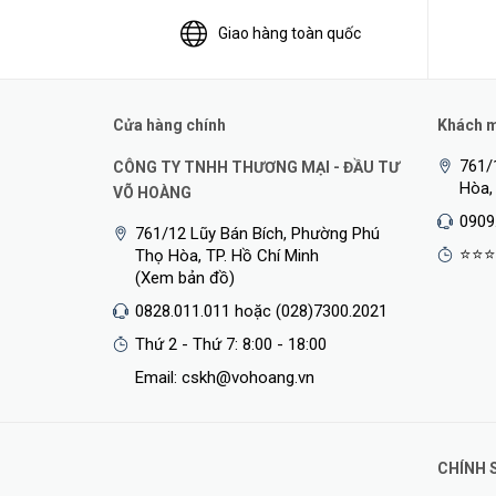
Giao hàng toàn quốc
D3O ® Bio là một loại vật liệu D3O có nguồn gốc thực vậ
năng bảo vệ giống như vật liệu truyền thống D3O. D3O ® 
Cửa hàng chính
Khách mu
D3O được ứng dụng như vật liệu bảo vệ tuyệt vời & an t
761/
CÔNG TY TNHH THƯƠNG MẠI - ĐẦU TƯ
Hòa,
nghiệp, kỹ sư - công nhân, các tay đua xe chuyên nghiệp,
VÕ HOÀNG
0909
761/12 Lũy Bán Bích, Phường Phú
⭐⭐⭐
Thọ Hòa, TP. Hồ Chí Minh
(Xem bản đồ)
0828.011.011 hoặc (028)7300.2021
Thứ 2 - Thứ 7: 8:00 - 18:00
Email: cskh@vohoang.vn
CHÍNH 