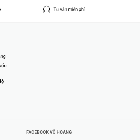
y
Tư vẫn miễn phí
ật và khả
n
ãng
quốc
độ
FACEBOOK VÕ HOÀNG