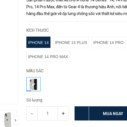
Sản phẩm được thiết kế cho iPhone 14 Series : 14, 14 Plu
Pro, 14 Pro Max, đến từ Gear 4 là thương hiệu Anh, nổi ti
hàng đầu thế giới về ốp lưng chống sốc với thiết kế siêu 
nhẹ.
KÍCH THƯỚC
IPHONE 14
IPHONE 14 PLUS
IPHONE 14 PRO
IPHONE 14 PRO MAX
MÀU SẮC
Số lượng:
-
+
MUA NGAY
next