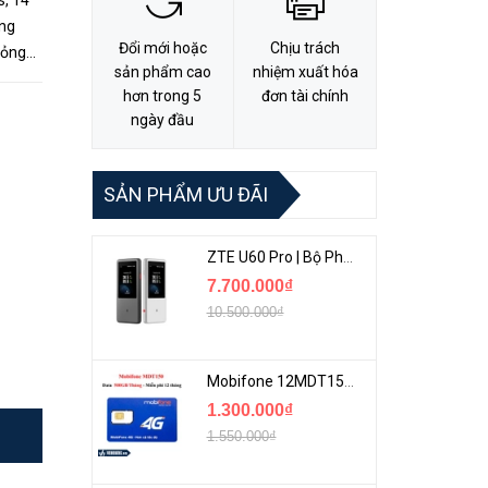
s, 14
ếng
Đổi mới hoặc
Chịu trách
mỏng
sản phẩm cao
nhiệm xuất hóa
hơn trong 5
đơn tài chính
ngày đầu
SẢN PHẨM ƯU ĐÃI
ZTE U60 Pro | Bộ Phát 5G Cầm Tay Tích Hợp Công Nghệ WiFi 7, Pin 10000mAh
7.700.000₫
10.500.000₫
Mobifone 12MDT150 | Sim Chuyên 4G Mobifone Dung Lượng Cao 500GB/Tháng Gói 1 Năm
1.300.000₫
1.550.000₫