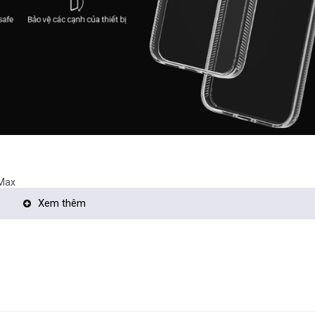
 Max
Xem thêm
n
erial 99.9% - Meets ISO 22196 standard*​ (Tested by SGS)