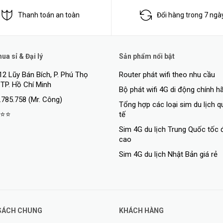
Thanh toán an toàn
Đổi hàng trong 7 ngà
t, chứa tới 52% tài nguyên có thể tái tạo, cung cấp các đặc tính kỹ thu
Bio là giải pháp bảo vệ bạn, điện thoại và môi trường.
a sỉ & Đại lý
Sản phẩm nổi bật
oàn trong nhiều lĩnh vực như: Quân đội, đồ dùng cho vận động viên chuyê
12 Lũy Bán Bích, P. Phú Thọ
Router phát wifi theo nhu cầu
 TP. Hồ Chí Minh
...
Bộ phát wifi 4G di động chính h
.785.758 (Mr. Công)
Tổng hợp các loại sim du lịch 
⭐⭐
tế
Sim 4G du lịch Trung Quốc tốc 
cao
Sim 4G du lịch Nhật Bản giá rẻ
SÁCH CHUNG
KHÁCH HÀNG