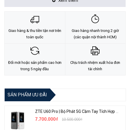
Xem thêm
Hỗ trợ tương thích Magsafe với vòng sạc nhanh tích hợp
trên thân sản phẩm
Sử dụng nhựa tái chế và bao bì hoàn toàn thân thiện với môi
trường
Giao hàng & thu tiền tận nơi trên
Giao hàng nhanh trong 2 giờ
Màu sắc:
Black, Blue, Green, White
toàn quốc
(các quận nội thành HCM)
Đổi mới hoặc sản phẩm cao hơn
Chịu trách nhiệm xuất hóa đơn
trong 5 ngày đầu
tài chính
SẢN PHẨM ƯU ĐÃI
D3O ® Bio là một loại vật liệu D3O có nguồn gốc thực vật, chứa tới
ZTE U60 Pro | Bộ Phát 5G Cầm Tay Tích Hợp Công Nghệ WiFi 7, Pin 10000mAh
52% tài nguyên có thể tái tạo, cung cấp các đặc tính kỹ thuật và
7.700.000₫
10.500.000₫
khả năng bảo vệ giống như vật liệu truyền thống D3O. D3O ® Bio là
giải pháp bảo vệ bạn, điện thoại và môi trường.