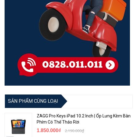
một thời gian sử dụng.
Sử dụng vật liệu tái chế và bao bì được thiết kế 100% thân
thiện với môi trường.
<Hotline: 0828.011.011 - (028)7300.2021 - VoHoang.vn>
SẢN PHẨM CÙNG LOẠI
ZAGG Pro Keys iPad 10.2 Inch | Ốp Lưng Kèm Bàn
Phím Có Thể Tháo Rời
1.850.000₫
2.190.000₫