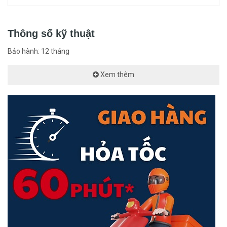
va đập.
Tương thích với sạc Magsafe, có thể sạc với hầu hết các thiết
Thông số kỹ thuật
bị sạc không dây.
Bảo hành: 12 tháng
Thiết kế đặc biệt với 3 lớp bảo vệ: D3O + TPU +
POLYCARBONATE.
Xem thêm
Ứng dụng công nghệ độc quyền D3O® chống sốc đỉnh cao
hàng đầu thế giới, bảo vệ thiết bị tối ưu với các va chạm. D3O
được ứng dụng như vật liệu bảo vệ tuyệt vời & an toàn trong
nhiều lĩnh vực như: Quân đội, đồ dùng cho vận động viên
chuyên nghiệp, kỹ sư - công nhân, các tay đua xe chuyên
nghiệp,...
Được phủ thêm một lớp kháng khuẩn giúp tiêu diệt 99.9% các
vi khuẩn phổ biến trên bền mặt ốp lưng.
Thiết kế siêu mỏng nhẹ, linh hoạt, tương thích với sạc không
dây mà không cần tháo ốp.
Khả năng chống ố vàng ở mặt lưng giúp giữ được màu sắc sau