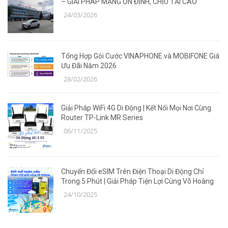
– GIẢI PHÁP MẠNG ỔN ĐỊNH, CHỊU TẢI CAO
24/03/2026
Tổng Hợp Gói Cước VINAPHONE và MOBIFONE Giá
Ưu Đãi Năm 2026
28/02/2026
Giải Pháp WiFi 4G Di Động | Kết Nối Mọi Nơi Cùng
Router TP-Link MR Series
06/11/2025
Chuyển Đổi eSIM Trên Điện Thoại Di Động Chỉ
Trong 5 Phút | Giải Pháp Tiện Lợi Cùng Võ Hoàng
24/10/2025