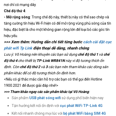
nơi chỉ có mạng dây.
Chế độ thứ 4
:
- Mở rộng sóng
: Trong chế độ này, thiết bị này có thể sao chép và
tăng cường tín hiệu Wi-Fi hiện có để mở rộng vùng phủ sóng của tín
hiệu, đặc biệt là cho một không gian rộng lớn để loại bỏ các góc tín
hiệu yếu.
>>> Xem thêm: Hướng dẫn chi tiết từng bước
cách cài đặt cục
phát wifi Tp Link
điện thoại dễ dàng, nhanh chóng
Lưu ý: Võ Hoàng nên khuyên các bạn sử dụng
chế độ thứ 1
và
chế
độ thứ 4
cho thiết bị
TP-Link WR841N
này vì độ tương thích ổn
định. Còn
chế độ thứ 2
và
3
các bạn nên tham khảo các dòng sản
phẩm khác để có độ tương thích ổn định hơn.
<Nếu có gì thắc mắc cần hỗ trợ các bạn có thể gọi đến Hotline
1900.2021 để được giải đáp nhé!>
>>>
Tham khảo ngay các sản phẩm khác tại Võ Hoàng
:
Sản phẩm
USB phát sóng wifi
sử dụng phổ biến hiện nay
Tận hưởng kết nối ổn định với
cục phát WiFi TP-Link 4G
Kết nối nhanh chóng mọi lúc với
bộ phát WiFi bằng SIM 4G