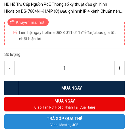
HD Hỗ Trợ Cấp Nguồn PoE Thông số kỹ thuật đầu ghi hình
Hikvision DS-7604NI-K1/4P (C) Đầu ghi hình IP 4 kênh Chuấn nén
H.265+/ H.265/ H264/ H264+/ MPEG4 Băng thông đầu vào:
Khuyến mãi hot
40Mbps...
Liên hệ ngay hotline 0828.011.011 để được báo giá tốt
nhất hiện tại
Số lượng:
-
+
MUA NGAY
MUA NGAY
Giao Tận Nơi Hoặc Nhận Tại Cửa Hàng
TRẢ GÓP QUA THẺ
Visa, Master, JCB