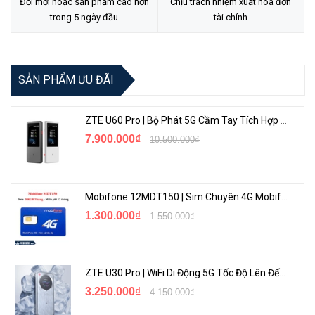
Đổi mới hoặc sản phẩm cao hơn
Chịu trách nhiệm xuất hóa đơn
trong 5 ngày đầu
tài chính
SẢN PHẨM ƯU ĐÃI
ZTE U60 Pro | Bộ Phát 5G Cầm Tay Tích Hợp Công Nghệ WiFi 7, Pin 10000mAh
7.900.000₫
10.500.000₫
Mobifone 12MDT150 | Sim Chuyên 4G Mobifone Dung Lượng Cao 500GB/Tháng Gói 1 Năm
1.300.000₫
1.550.000₫
ZTE U30 Pro | WiFi Di Động 5G Tốc Độ Lên Đến 500Mbps, Màn Hình Cảm Ứng
3.250.000₫
4.150.000₫