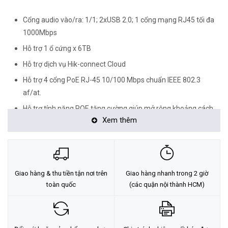
Cổng audio vào/ra: 1/1; 2xUSB 2.0; 1 cổng mạng RJ45 tối đa
1000Mbps
Hỗ trợ 1 ổ cứng x 6TB
Hỗ trợ dịch vụ Hik-connect Cloud
Hỗ trợ 4 cổng PoE RJ-45 10/100 Mbps chuẩn IEEE 802.3
af/at.
Hỗ trợ tính năng POE tăng cường giúp mở rộng khoảng cách
Xem thêm
truyền tải.
Nguồn cấp 48V DC.
Xuất xứ: Trung Quốc
<Hotline: 0828.011.011 - (028)7300.2021 - VoHoang.vn>
Giao hàng & thu tiền tận nơi trên
Giao hàng nhanh trong 2 giờ
toàn quốc
(các quận nội thành HCM)
Tư vấn cách chọn loại camera và dịch vụ lắp đặt camera tận nơi:
TẠI ĐÂY