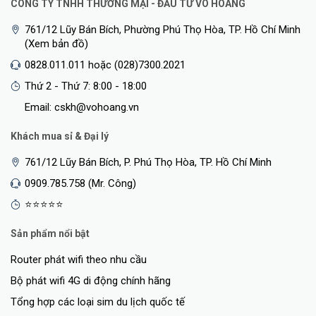
CÔNG TY TNHH THƯƠNG MẠI - ĐẦU TƯ VÕ HOÀNG
761/12 Lũy Bán Bích, Phường Phú Thọ Hòa, TP. Hồ Chí Minh
(Xem bản đồ)
0828.011.011 hoặc (028)7300.2021
Thứ 2 - Thứ 7: 8:00 - 18:00
Email: cskh@vohoang.vn
Khách mua sỉ & Đại lý
761/12 Lũy Bán Bích, P. Phú Thọ Hòa, TP. Hồ Chí Minh
0909.785.758 (Mr. Công)
⭐⭐⭐⭐⭐
Sản phẩm nổi bật
Router phát wifi theo nhu cầu
Bộ phát wifi 4G di động chính hãng
Tổng hợp các loại sim du lịch quốc tế