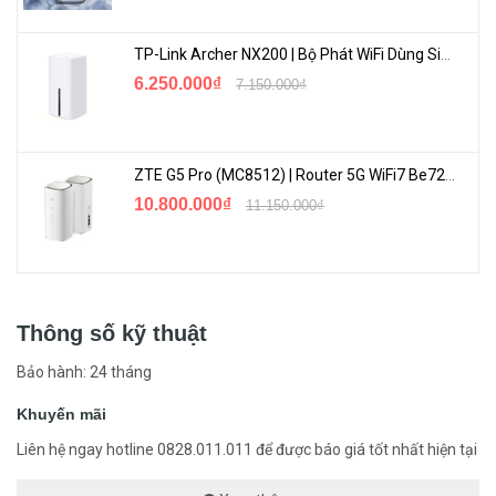
TP-Link Archer NX200 | Bộ Phát WiFi Dùng Sim 5G Tốc Độ Cao Mới FullBox
6.250.000₫
7.150.000₫
ZTE G5 Pro (MC8512) | Router 5G WiFi7 Be7200 Hỗ Trợ Băng Tần 6Ghz Cực Mạnh
10.800.000₫
11.150.000₫
Thông số kỹ thuật
Bảo hành: 24 tháng
Khuyến mãi
Liên hệ ngay hotline 0828.011.011 để được báo giá tốt nhất hiện tại