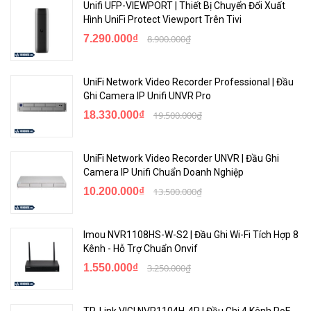
Unifi UFP-VIEWPORT | Thiết Bị Chuyển Đổi Xuất
Hình UniFi Protect Viewport Trên Tivi
7.290.000₫
8.900.000₫
UniFi Network Video Recorder Professional | Đầu
Ghi Camera IP Unifi UNVR Pro
18.330.000₫
19.500.000₫
UniFi Network Video Recorder UNVR | Đầu Ghi
Camera IP Unifi Chuẩn Doanh Nghiệp
10.200.000₫
13.500.000₫
Imou NVR1108HS-W-S2 | Đầu Ghi Wi-Fi Tích Hợp 8
Kênh - Hỗ Trợ Chuẩn Onvif
1.550.000₫
3.250.000₫
TP-Link VIGI NVR1104H-4P | Đầu Ghi 4 Kênh PoE