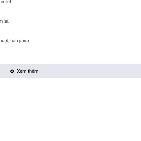
ernet.
 lại.
huột, bàn phím.
Xem thêm
>
era tận nơi:
TẠI ĐÂY