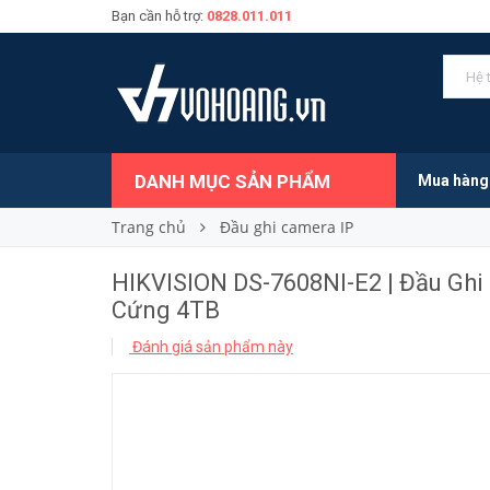
Bạn cần hỗ trợ:
0828.011.011
1.525.000₫
Giá bán:
DANH MỤC SẢN PHẨM
Mua hàng
Trang chủ
Đầu ghi camera IP
HIKVISION DS-7608NI-E2 | Đầu Ghi
Cứng 4TB
Đánh giá sản phẩm này