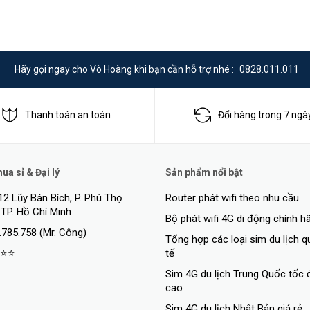
Hãy gọi ngay cho Võ Hoàng khi bạn cần hỗ trợ nhé :
0828.011.011
Thanh toán an toàn
Đổi hàng trong 7 ngà
a sỉ & Đại lý
Sản phẩm nổi bật
12 Lũy Bán Bích, P. Phú Thọ
Router phát wifi theo nhu cầu
 TP. Hồ Chí Minh
Bộ phát wifi 4G di động chính h
.785.758 (Mr. Công)
Tổng hợp các loại sim du lịch 
⭐⭐
tế
Sim 4G du lịch Trung Quốc tốc 
cao
Sim 4G du lịch Nhật Bản giá rẻ