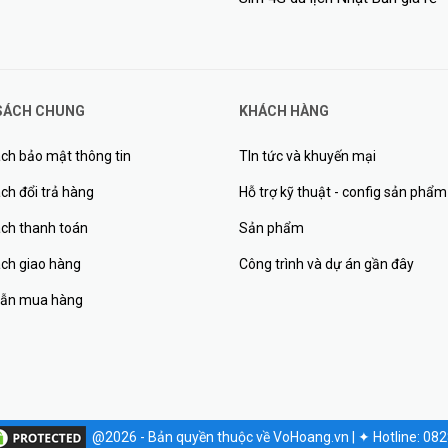
SÁCH CHUNG
KHÁCH HÀNG
ch bảo mật thông tin
TIn tức và khuyến mại
ch đổi trả hàng
Hỗ trợ kỹ thuật - config sản phẩm
ách thanh toán
Sản phẩm
ách giao hàng
Công trình và dự án gần đây
ẫn mua hàng
@2026 - Bản quyền thuộc về VoHoang.vn
|
✦
Hotline: 08