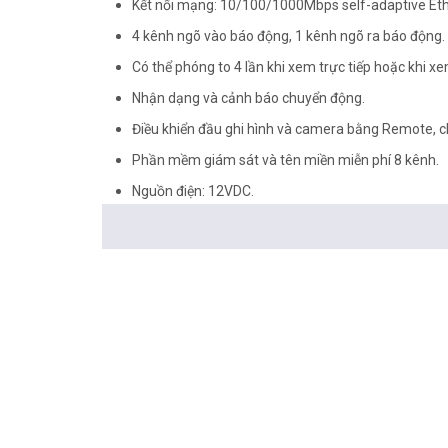
Kết nối mạng: 10/100/1000Mbps self-adaptive Eth
4 kênh ngõ vào báo động, 1 kênh ngõ ra báo động.
Có thể phóng to 4 lần khi xem trực tiếp hoặc khi xem
Nhận dạng và cảnh báo chuyển động.
Điều khiển đầu ghi hình và camera bằng Remote, c
Phần mềm giám sát và tên miền miễn phí 8 kênh.
Nguồn điện: 12VDC.
Kích thước: 380 x 290 x 48mm.
Trọng lượng: ≤ 1 kg
<Hotline: 0828.011.011 - (028)7300.2021 - VoHoang.vn
Tư vấn cách chọn loại camera và dịch vụ lắp đặt cam