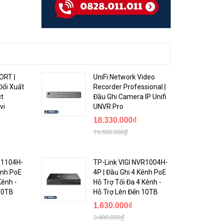
ORT |
UniFi Network Video
Đổi Xuất
Recorder Professional |
ct
Đầu Ghi Camera IP Unifi
vi
UNVR Pro
18.330.000₫
19.500.000₫
R1104H-
TP-Link VIGI NVR1004H-
ênh PoE
4P | Đầu Ghi 4 Kênh PoE
Kênh -
Hỗ Trợ Tối Đa 4 Kênh -
10TB
Hỗ Trợ Lên Đến 10TB
1.630.000₫
3.480.000₫