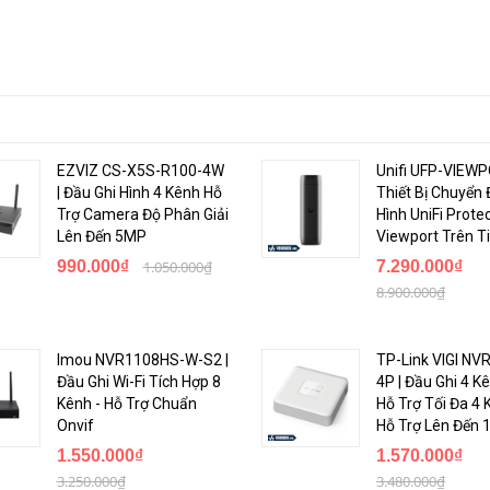
EZVIZ CS-X5S-R100-4W
Unifi UFP-VIEWP
| Đầu Ghi Hình 4 Kênh Hỗ
Thiết Bị Chuyển 
Trợ Camera Độ Phân Giải
Hình UniFi Prote
Lên Đến 5MP
Viewport Trên Ti
990.000₫
1.050.000₫
7.290.000₫
8.900.000₫
Imou NVR1108HS-W-S2 |
TP-Link VIGI NV
Đầu Ghi Wi-Fi Tích Hợp 8
4P | Đầu Ghi 4 K
Kênh - Hỗ Trợ Chuẩn
Hỗ Trợ Tối Đa 4 
Onvif
Hỗ Trợ Lên Đến 
1.550.000₫
1.570.000₫
3.250.000₫
3.480.000₫