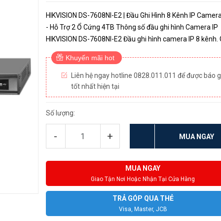
HIKVISION DS-7608NI-E2 | Đầu Ghi Hình 8 Kênh IP Came
- Hỗ Trợ 2 Ổ Cứng 4TB Thông số đầu ghi hình Camera IP
HIKVISION DS-7608NI-E2 Đầu ghi hình camera IP 8 kênh. Giao
diện thân thiện với người dùng, thao tác đơn giản, dễ sử 
Khuyến mãi hot
Độ phân giả...
Liên hệ ngay hotline 0828.011.011 để được báo g
tốt nhất hiện tại
Số lượng:
-
+
MUA NGAY
MUA NGAY
Giao Tận Nơi Hoặc Nhận Tại Cửa Hàng
TRẢ GÓP QUA THẺ
Visa, Master, JCB