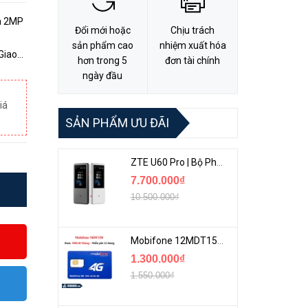
ra 2MP
Đổi mới hoặc
Chịu trách
sản phẩm cao
nhiệm xuất hóa
hơn trong 5
đơn tài chính
dụng.
ngày đầu
iá
SẢN PHẨM ƯU ĐÃI
ZTE U60 Pro | Bộ Phát 5G Cầm Tay Tích Hợp Công Nghệ WiFi 7, Pin 10000mAh
7.700.000₫
10.500.000₫
Mobifone 12MDT150 | Sim Chuyên 4G Mobifone Dung Lượng Cao 500GB/Tháng Gói 1 Năm
1.300.000₫
1.550.000₫