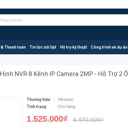
HIKVISION DS-7608NI-E2 | Đầu Ghi Hình NVR 8 Kênh IP Camera 2MP - Hỗ Trợ 2 Ổ Cứng 4TB
MUA NGA
 & Thanh toán
Tin tức nổi bật
Hỗ trợ kỹ thuật
Công trình và dự án
 Hình NVR 8 Kênh IP Camera 2MP - Hỗ Trợ 2 Ổ
Thương hiệu
Hikvision
Tình trạng
Còn hàng
1.525.000₫
3.470.000₫