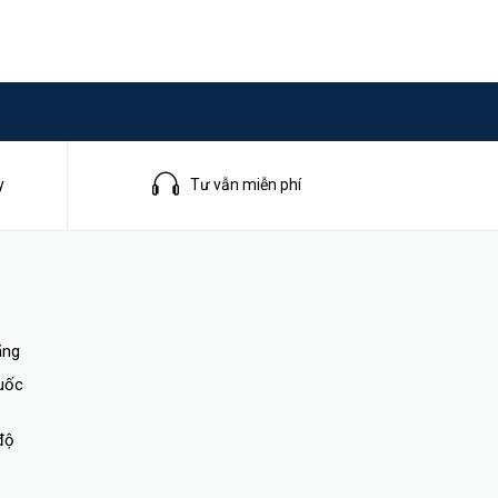
y
Tư vẫn miễn phí
ãng
quốc
độ