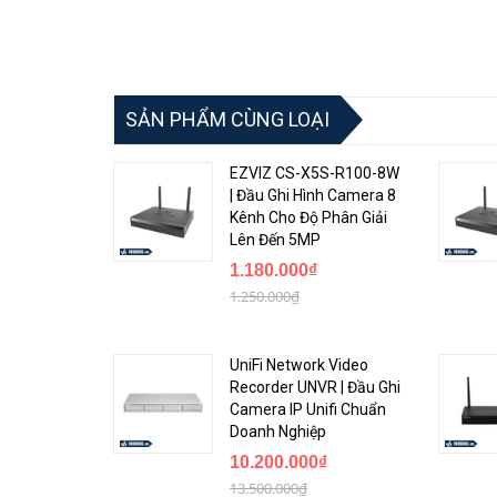
SẢN PHẨM CÙNG LOẠI
EZVIZ CS-X5S-R100-8W
| Đầu Ghi Hình Camera 8
Kênh Cho Độ Phân Giải
Lên Đến 5MP
1.180.000₫
1.250.000₫
UniFi Network Video
Recorder UNVR | Đầu Ghi
Camera IP Unifi Chuẩn
Doanh Nghiệp
10.200.000₫
13.500.000₫