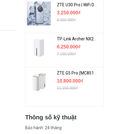
ZTE U30 Pro | WiFi Di Động 5G Tốc Độ Lên Đến 500Mbps, Màn Hình Cảm Ứng
3.250.000₫
4.150.000₫
TP-Link Archer NX200 | Bộ Phát WiFi Dùng Sim 5G Tốc Độ Cao Mới FullBox
6.250.000₫
7.150.000₫
ZTE G5 Pro (MC8512) | Router 5G WiFi7 Be7200 Hỗ Trợ Băng Tần 6Ghz Cực Mạnh
10.800.000₫
11.150.000₫
Thông số kỹ thuật
Bảo hành: 24 tháng