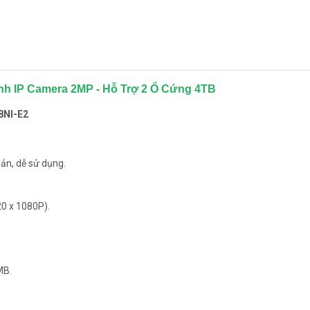
nh IP Camera 2MP - Hỗ Trợ 2 Ổ Cứng 4TB
8NI-E2
iản, dễ sử dụng.
20 x 1080P).
MB.