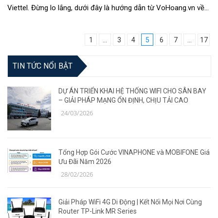
Viettel. Đừng lo lắng, dưới đây là hướng dẫn từ VoHoang.vn về
cách đổi mật khẩu Wi...
1
...
3
4
5
6
7
...
17
TIN TỨC NỔI BẬT
DỰ ÁN TRIỂN KHAI HỆ THỐNG WIFI CHO SÂN BAY
– GIẢI PHÁP MẠNG ỔN ĐỊNH, CHỊU TẢI CAO
24/03/2026
Tổng Hợp Gói Cước VINAPHONE và MOBIFONE Giá
Ưu Đãi Năm 2026
28/02/2026
Giải Pháp WiFi 4G Di Động | Kết Nối Mọi Nơi Cùng
Router TP-Link MR Series