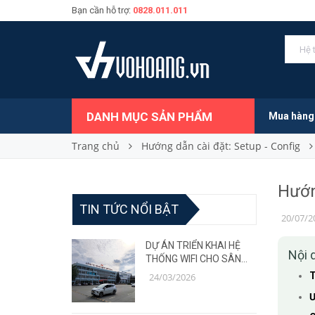
Bạn cần hỗ trợ:
0828.011.011
DANH MỤC SẢN PHẨM
Mua hàng
Trang chủ
Hướng dẫn cài đặt: Setup - Config
Hướn
TIN TỨC NỔI BẬT
20/07/2
DỰ ÁN TRIỂN KHAI HỆ
Nội 
THỐNG WIFI CHO SÂN
BAY – GIẢI PHÁP MẠNG
T
24/03/2026
ỔN ĐỊNH, CHỊU TẢI CAO
Ư