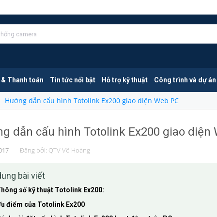
 & Thanh toán
Tin tức nổi bật
Hỗ trợ kỹ thuật
Công trình và dự án
Hướng dẫn cấu hình Totolink Ex200 giao diện Web PC
g dẫn cấu hình Totolink Ex200 giao diện
017
Đăng bởi:
QTV Võ Hoàng
dung bài viết
hông số kỹ thuật Totolink Ex200:
u điểm của Totolink Ex200