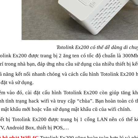
Totolink Ex200 có thể dễ dàng di chu
olink Ex200 được trang bị 2 ăng ten có tốc độ chuẩn là 300M
trí trong nhà bạn, đáp ứng nhu cầu sử dụng của nhiều thiết bị kế
 năng kết nối nhanh chóng và cách cấu hình Totolink Ex200 h
 đặt và sử dụng.
êm vào đó, cài đặt cấu hình Totolink Ex200 còn giúp tăng 
nh tình trạng hack wifi và truy cập “chùa”. Bạn hoàn toàn có 
 mật khẩu mới hoặc vẫn sử dụng mật khẩu cũ của wifi chính.
ết bị Totolink Ex200 được trang bị 1 cổng LAN nên có thể kế
V, Android Box, thiết bị POS,…
á bộ phát Wifi 4G
Totolink Ex200 cũng hoàn toàn hợp lý và ph