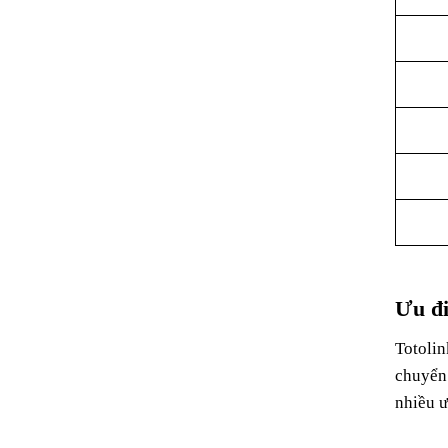
Ưu đi
Totolin
chuyển 
nhiều ư