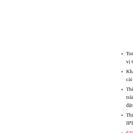
Tot
vị 
Khả
cài
Th
trá
đặt
Thi
IPT
Gi