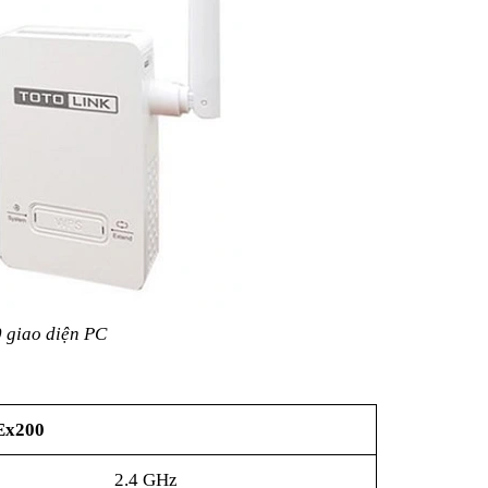
 giao diện PC
 Ex200
2.4 GHz