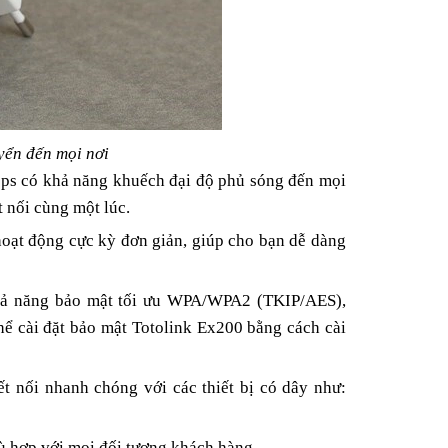
yển đến mọi nơi
bps có khả năng khuếch đại độ phủ sóng đến mọi
t nối cùng một lúc.
oạt động cực kỳ đơn giản, giúp cho bạn dễ dàng
khả năng bảo mật tối ưu WPA/WPA2 (TKIP/AES),
thể cài đặt bảo mật Totolink Ex200 bằng cách cài
t nối nhanh chóng với các thiết bị có dây như:
ù hợp với mọi đối tượng khách hàng.