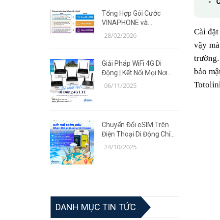
C
Tổng Hợp Gói Cước
VINAPHONE và
Cài đặt
MOBIFONE Giá Ưu Đãi
28/02/2026
Năm 2026
vậy mà
trường.
Giải Pháp WiFi 4G Di
bảo mật
Động | Kết Nối Mọi Nơi
Cùng Router TP-Link MR
Totolin
06/11/2025
Series
Chuyển Đổi eSIM Trên
Điện Thoại Di Động Chỉ
Trong 5 Phút | Giải Pháp
24/10/2025
Tiện Lợi Cùng Võ Hoàng
DANH MỤC TIN TỨC