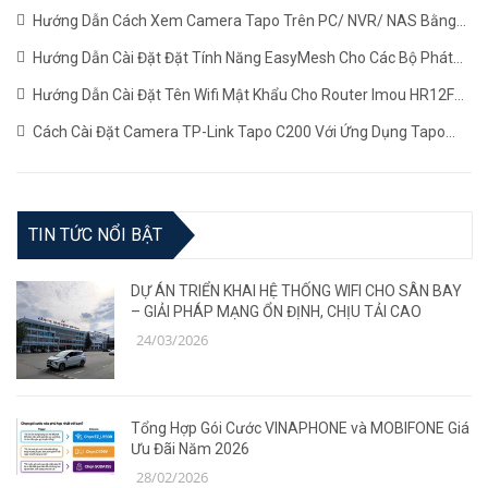
AX1800HP Mới Nhất
(22/06/2024)
Hướng Dẫn Cách Xem Camera Tapo Trên PC/ NVR/ NAS Bằng
Giao Thức RTSP
(24/05/2024)
Hướng Dẫn Cài Đặt Đặt Tính Năng EasyMesh Cho Các Bộ Phát
WiFi TP-LINK
(19/12/2023)
Hướng Dẫn Cài Đặt Tên Wifi Mật Khẩu Cho Router Imou HR12F
Mới Nhất
(02/11/2023)
Cách Cài Đặt Camera TP-Link Tapo C200 Với Ứng Dụng Tapo
(22/06/2023)
TIN TỨC NỔI BẬT
DỰ ÁN TRIỂN KHAI HỆ THỐNG WIFI CHO SÂN BAY
– GIẢI PHÁP MẠNG ỔN ĐỊNH, CHỊU TẢI CAO
24/03/2026
Tổng Hợp Gói Cước VINAPHONE và MOBIFONE Giá
Ưu Đãi Năm 2026
28/02/2026