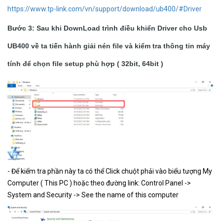
https://www.tp-link.com/vn/support/download/ub400/#Driver
Bước 3: Sau khi DownLoad trình điều khiển Driver cho Usb
UB400 về ta tiến hành giải nén file và kiểm tra thông tin máy
tính để chọn file setup phù hợp ( 32bit, 64bit )
- Để kiểm tra phần này ta có thể Click chuột phải vào biểu tượng My
Computer ( This PC ) hoặc theo đường link: Control Panel ->
System and Security -> See the name of this computer