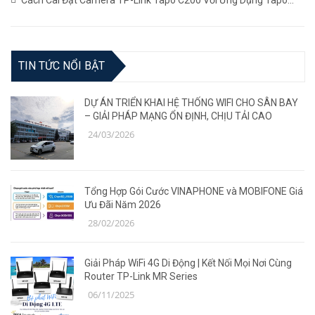
(22/06/2023)
TIN TỨC NỔI BẬT
DỰ ÁN TRIỂN KHAI HỆ THỐNG WIFI CHO SÂN BAY
– GIẢI PHÁP MẠNG ỔN ĐỊNH, CHỊU TẢI CAO
24/03/2026
Tổng Hợp Gói Cước VINAPHONE và MOBIFONE Giá
Ưu Đãi Năm 2026
28/02/2026
Giải Pháp WiFi 4G Di Động | Kết Nối Mọi Nơi Cùng
Router TP-Link MR Series
06/11/2025