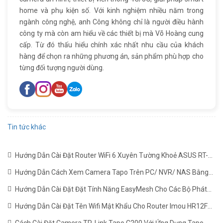
home và phụ kiện số. Với kinh nghiệm nhiều năm trong
ngành công nghệ, anh Công không chỉ là người điều hành
công ty mà còn am hiểu về các thiết bị mà Võ Hoàng cung
cấp. Từ đó thấu hiểu chính xác nhất nhu cầu của khách
hàng để chọn ra những phương án, sản phẩm phù hợp cho
từng đối tượng người dùng.
Tin tức khác
Hướng Dẫn Cài Đặt Router WiFi 6 Xuyên Tường Khoẻ ASUS RT-
AX1800HP Mới Nhất
(22/06/2024)
Hướng Dẫn Cách Xem Camera Tapo Trên PC/ NVR/ NAS Bằng
Giao Thức RTSP
(24/05/2024)
Hướng Dẫn Cài Đặt Đặt Tính Năng EasyMesh Cho Các Bộ Phát
WiFi TP-LINK
(19/12/2023)
Hướng Dẫn Cài Đặt Tên Wifi Mật Khẩu Cho Router Imou HR12F
Mới Nhất
(02/11/2023)
Cách Cài Đặt Camera TP-Link Tapo C200 Với Ứng Dụng Tapo