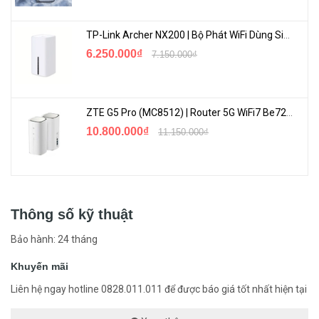
TP-Link Archer NX200 | Bộ Phát WiFi Dùng Sim 5G Tốc Độ Cao Mới FullBox
6.250.000₫
7.150.000₫
ZTE G5 Pro (MC8512) | Router 5G WiFi7 Be7200 Hỗ Trợ Băng Tần 6Ghz Cực Mạnh
10.800.000₫
11.150.000₫
Thông số kỹ thuật
Bảo hành: 24 tháng
Khuyến mãi
Liên hệ ngay hotline 0828.011.011 để được báo giá tốt nhất hiện tại