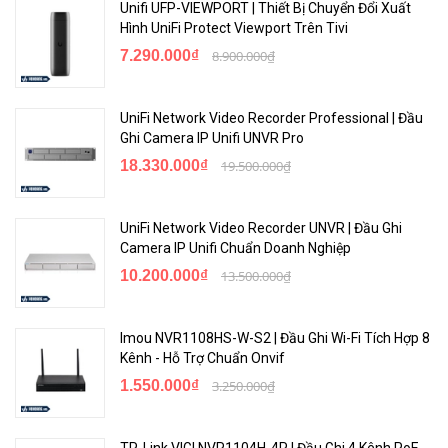
Unifi UFP-VIEWPORT | Thiết Bị Chuyển Đổi Xuất
Hình UniFi Protect Viewport Trên Tivi
7.290.000₫
8.900.000₫
UniFi Network Video Recorder Professional | Đầu
Ghi Camera IP Unifi UNVR Pro
18.330.000₫
19.500.000₫
UniFi Network Video Recorder UNVR | Đầu Ghi
Camera IP Unifi Chuẩn Doanh Nghiệp
10.200.000₫
13.500.000₫
Imou NVR1108HS-W-S2 | Đầu Ghi Wi-Fi Tích Hợp 8
Kênh - Hỗ Trợ Chuẩn Onvif
1.550.000₫
3.250.000₫
TP-Link VIGI NVR1104H-4P | Đầu Ghi 4 Kênh PoE