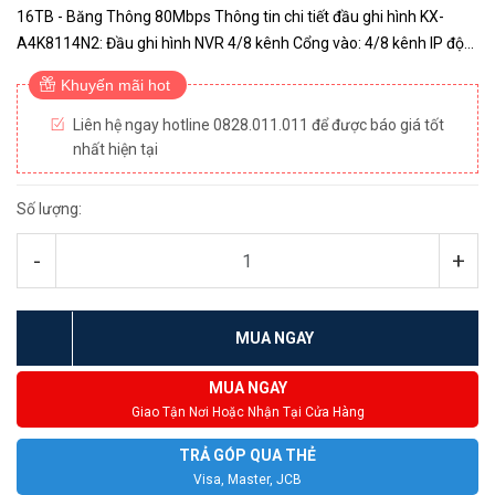
16TB - Băng Thông 80Mbps Thông tin chi tiết đầu ghi hình KX-
A4K8114N2: Đầu ghi hình NVR 4/8 kênh Cổng vào: 4/8 kênh IP độ
phân giải lên đến 12 Mp, băng thông tối đa 80Mbps (Độ phân giải
Khuyến mãi hot
c...
Liên hệ ngay hotline 0828.011.011 để được báo giá tốt
nhất hiện tại
Số lượng:
-
+
MUA NGAY
MUA NGAY
Giao Tận Nơi Hoặc Nhận Tại Cửa Hàng
TRẢ GÓP QUA THẺ
Visa, Master, JCB