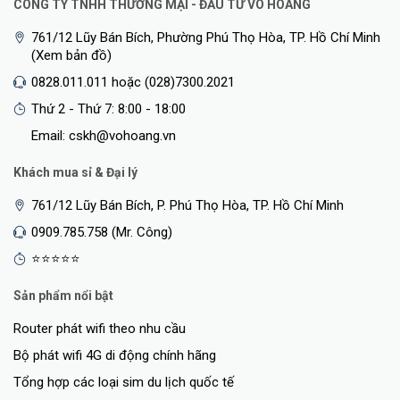
CÔNG TY TNHH THƯƠNG MẠI - ĐẦU TƯ VÕ HOÀNG
761/12 Lũy Bán Bích, Phường Phú Thọ Hòa, TP. Hồ Chí Minh
(Xem bản đồ)
0828.011.011 hoặc (028)7300.2021
Thứ 2 - Thứ 7: 8:00 - 18:00
Email: cskh@vohoang.vn
Khách mua sỉ & Đại lý
761/12 Lũy Bán Bích, P. Phú Thọ Hòa, TP. Hồ Chí Minh
0909.785.758 (Mr. Công)
⭐⭐⭐⭐⭐
Sản phẩm nổi bật
Router phát wifi theo nhu cầu
Bộ phát wifi 4G di động chính hãng
Tổng hợp các loại sim du lịch quốc tế