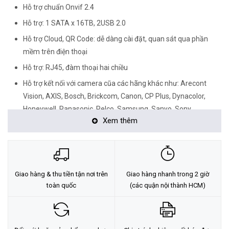
Hỗ trợ chuẩn Onvif 2.4
Hỗ trợ: 1 SATA x 16TB, 2USB 2.0
Hỗ trợ Cloud, QR Code: dễ dàng cài đặt, quan sát qua phần
mềm trên điện thoại
Hỗ trợ: RJ45, đàm thoại hai chiều
Hỗ trợ kết nối với camera cũa các hãng khác như: Arecont
Vision, AXIS, Bosch, Brickcom, Canon, CP Plus, Dynacolor,
Honeywell, Panasonic, Pelco, Samsung, Sanyo, Sony,
Xem thêm
Videosec, Vivotek, .....
Hỗ trợ các chức năng thông minh từ camera (AI by Camera) :
IVS và SMD Plus.
<Hotline: 0828.011.011 - (028)7300.2021 - VoHoang.vn>
Giao hàng & thu tiền tận nơi trên
Giao hàng nhanh trong 2 giờ
toàn quốc
(các quận nội thành HCM)
Tư vấn cách chọn loại camera và dịch vụ lắp đặt camera tận nơi:
TẠI ĐÂY