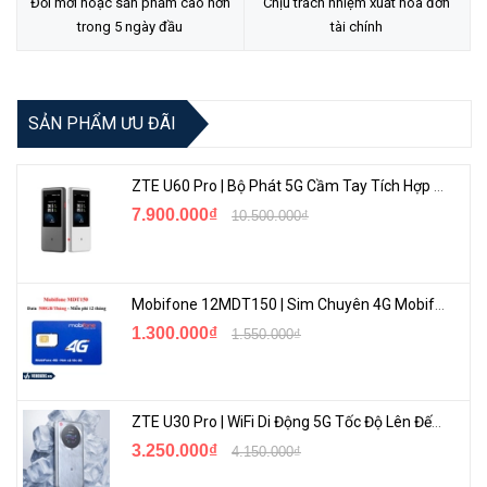
Đổi mới hoặc sản phẩm cao hơn
Chịu trách nhiệm xuất hóa đơn
trong 5 ngày đầu
tài chính
SẢN PHẨM ƯU ĐÃI
ZTE U60 Pro | Bộ Phát 5G Cầm Tay Tích Hợp Công Nghệ WiFi 7, Pin 10000mAh
7.900.000₫
10.500.000₫
Mobifone 12MDT150 | Sim Chuyên 4G Mobifone Dung Lượng Cao 500GB/Tháng Gói 1 Năm
1.300.000₫
1.550.000₫
ZTE U30 Pro | WiFi Di Động 5G Tốc Độ Lên Đến 500Mbps, Màn Hình Cảm Ứng
3.250.000₫
4.150.000₫