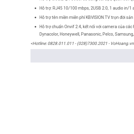
Hỗ trợ: RJ45 10/100 mbps, 2USB 2.0, 1 audio in/1 
Hỗ trợ tên miền miễn phí KBVISION.TV trọn đời sả
Hỗ trợ chuẩn Onvif 2.4, kết nối với camera của các
Dynacolor, Honeywell, Panasonic, Pelco, Samsung, S
<Hotline: 0828.011.011 - (028)7300.2021 - VoHoang.vn
Tư vấn cách chọn loại camera và dịch vụ lắp đặt cam