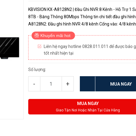
KBVISION KX-A8128N2 | Đầu Ghi NVR 8 Kênh - Hỗ Trợ 1 
8TB - Băng Thông 80Mbps Thông tin chi tiết đầu ghi hình
A8128N2: Đầu ghi hình NVR 4/8 kênh Cổng vào: 4/8 kênh IP,
băng thông tối đa 80Mbps Khả năng giải mã Đầu 4 kênh:
Khuyến mãi hot
8MP (30fps) / ...
Liên hệ ngay hotline 0828.011.011 để được báo g
tốt nhất hiện tại
Số lượng:
-
+
MUA NGAY
MUA NGAY
Giao Tận Nơi Hoặc Nhận Tại Cửa Hàng