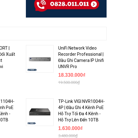
ORT |
UniFi Network Video
Đổi Xuất
Recorder Professional |
ct
Đầu Ghi Camera IP Unifi
vi
UNVR Pro
18.330.000₫
19.500.000₫
R1104H-
TP-Link VIGI NVR1004H-
ênh PoE
4P | Đầu Ghi 4 Kênh PoE
Kênh -
Hỗ Trợ Tối Đa 4 Kênh -
10TB
Hỗ Trợ Lên Đến 10TB
1.630.000₫
3.480.000₫