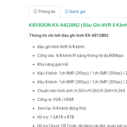
Thông tin
Đánh giá
KBVISION KX-A8128N2 | Đầu Ghi NVR 8 Kênh
Thông tin chi tiết đầu ghi hình KX-A8128N2:
Đầu ghi hình NVR 4/8 kênh
Cổng vào: 4/8 kênh IP, băng thông tối đa 80Mbps
Khả năng giải mã
Đầu 4 kênh: 1ch 8MP (30fps) / 1ch 5MP (30fps) / 
Đầu 8 kênh: 1ch 8MP (30fps) / 1ch 5MP (30fps) / 
Chuẩn nén hình ảnh: H.265+/H.265/H.264+/H.264
Cổng ra: VGA / HDMI
Xem lại: 4/8 kênh đồng thời
Hỗ trợ: 1 SATA x 8TB
Hỗ trợ Cloud, QR Code: dễ dàng cài đặt, quan sát 