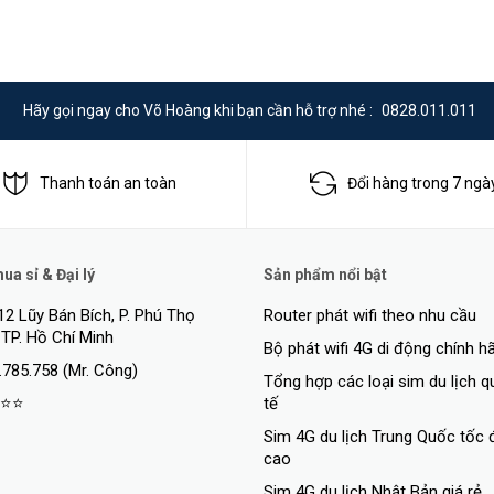
Hãy gọi ngay cho Võ Hoàng khi bạn cần hỗ trợ nhé :
0828.011.011
Thanh toán an toàn
Đổi hàng trong 7 ngà
a sỉ & Đại lý
Sản phẩm nổi bật
12 Lũy Bán Bích, P. Phú Thọ
Router phát wifi theo nhu cầu
 TP. Hồ Chí Minh
Bộ phát wifi 4G di động chính h
.785.758 (Mr. Công)
Tổng hợp các loại sim du lịch 
⭐⭐
tế
Sim 4G du lịch Trung Quốc tốc 
cao
Sim 4G du lịch Nhật Bản giá rẻ