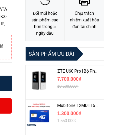
SATA
Đổi mới hoặc
Chịu trách
 KX-
sản phẩm cao
nhiệm xuất hóa
hơn trong 5
đơn tài chính
 1ch
ngày đầu
iá
SẢN PHẨM ƯU ĐÃI
ZTE U60 Pro | Bộ Phát 5G Cầm Tay Tích Hợp Công Nghệ WiFi 7, Pin 10000mAh
7.700.000₫
10.500.000₫
Mobifone 12MDT150 | Sim Chuyên 4G Mobifone Dung Lượng Cao 500GB/Tháng Gói 1 Năm
1.300.000₫
1.550.000₫