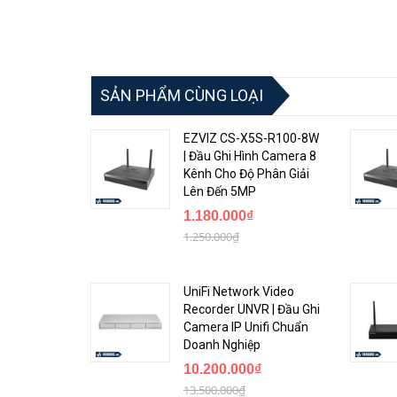
SẢN PHẨM CÙNG LOẠI
EZVIZ CS-X5S-R100-8W
| Đầu Ghi Hình Camera 8
Kênh Cho Độ Phân Giải
Lên Đến 5MP
1.180.000₫
1.250.000₫
UniFi Network Video
Recorder UNVR | Đầu Ghi
Camera IP Unifi Chuẩn
Doanh Nghiệp
10.200.000₫
13.500.000₫