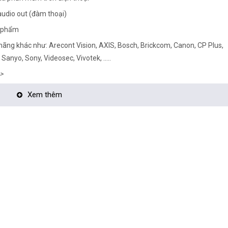
audio out (đàm thoại)
n phẩm
 hãng khác như: Arecont Vision, AXIS, Bosch, Brickcom, Canon, CP Plus,
anyo, Sony, Videosec, Vivotek, .....
>
era tận nơi:
Xem thêm
TẠI ĐÂY