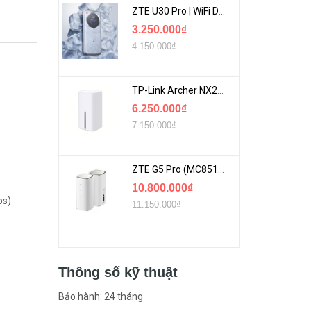
ZTE U30 Pro | WiFi Di Động 5G Tốc Độ Lên Đến 500Mbps, Màn Hình Cảm Ứng
3.250.000₫
4.150.000₫
TP-Link Archer NX200 | Bộ Phát WiFi Dùng Sim 5G Tốc Độ Cao Mới FullBox
6.250.000₫
7.150.000₫
ZTE G5 Pro (MC8512) | Router 5G WiFi7 Be7200 Hỗ Trợ Băng Tần 6Ghz Cực Mạnh
10.800.000₫
ps)
11.150.000₫
Thông số kỹ thuật
Bảo hành: 24 tháng