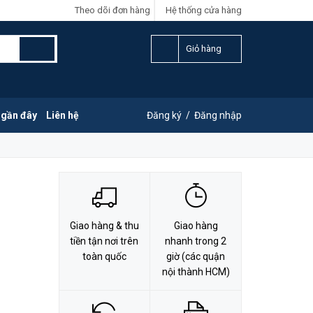
Theo dõi đơn hàng
Hệ thống cửa hàng
LIÊN HỆ ĐẶT HÀNG
Y
0828.011.011
Giỏ hàng
 gần đây
Liên hệ
Đăng ký
/
Đăng nhập
Giao hàng & thu
Giao hàng
tiền tận nơi trên
nhanh trong 2
toàn quốc
giờ (các quận
nội thành HCM)