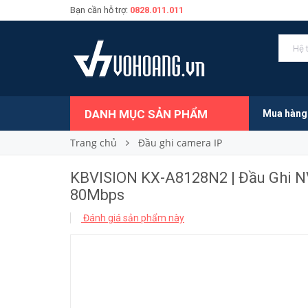
Bạn cần hỗ trợ:
0828.011.011
939.000₫
Giá bán:
DANH MỤC SẢN PHẨM
Mua hàng
Trang chủ
Đầu ghi camera IP
KBVISION KX-A8128N2 | Đầu Ghi N
80Mbps
Đánh giá sản phẩm này