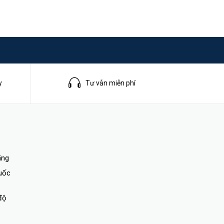
y
Tư vẫn miễn phí
ãng
quốc
độ