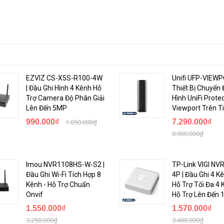
EZVIZ CS-X5S-R100-4W
Unifi UFP-VIEWP
| Đầu Ghi Hình 4 Kênh Hỗ
Thiết Bị Chuyển 
Trợ Camera Độ Phân Giải
Hình UniFi Prote
Lên Đến 5MP
Viewport Trên Ti
990.000₫
1.050.000₫
7.290.000₫
8.900.000₫
Imou NVR1108HS-W-S2 |
TP-Link VIGI NV
Đầu Ghi Wi-Fi Tích Hợp 8
4P | Đầu Ghi 4 K
Kênh - Hỗ Trợ Chuẩn
Hỗ Trợ Tối Đa 4 
Onvif
Hỗ Trợ Lên Đến 
1.550.000₫
1.570.000₫
3.250.000₫
3.480.000₫