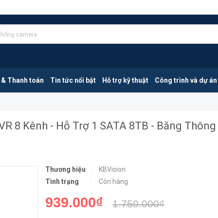
KBVISION KX-A8128N2 | Đầu Ghi NVR 8 Kênh - Hỗ Trợ 1 SATA 8TB - Băng Thông 80Mbps
MUA NGA
 & Thanh toán
Tin tức nổi bật
Hỗ trợ kỹ thuật
Công trình và dự án
VR 8 Kênh - Hỗ Trợ 1 SATA 8TB - Băng Thông
Thương hiệu
KBVision
Tình trạng
Còn hàng
939.000₫
1.750.000₫