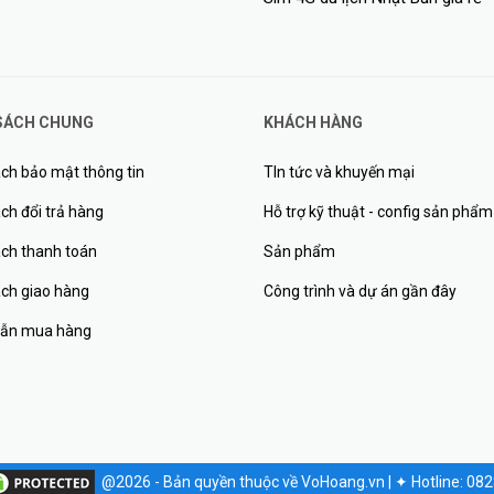
SÁCH CHUNG
KHÁCH HÀNG
ch bảo mật thông tin
TIn tức và khuyến mại
ch đổi trả hàng
Hỗ trợ kỹ thuật - config sản phẩm
ách thanh toán
Sản phẩm
ách giao hàng
Công trình và dự án gần đây
ẫn mua hàng
@2026 - Bản quyền thuộc về VoHoang.vn
|
✦
Hotline: 08