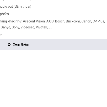
audio out (đàm thoại)
n phẩm
 hãng khác như: Arecont Vision, AXIS, Bosch, Brickcom, Canon, CP Plus,
anyo, Sony, Videosec, Vivotek, .....
>
era tận nơi:
Xem thêm
TẠI ĐÂY