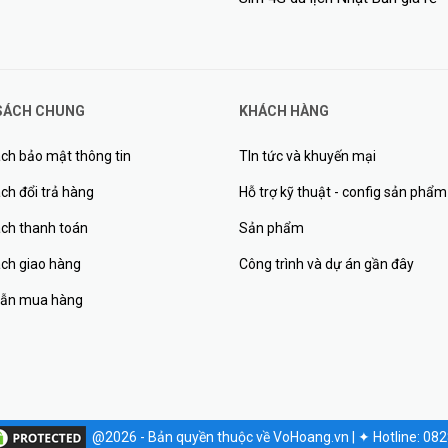
SÁCH CHUNG
KHÁCH HÀNG
ch bảo mật thông tin
TIn tức và khuyến mại
ch đổi trả hàng
Hỗ trợ kỹ thuật - config sản phẩm
ách thanh toán
Sản phẩm
ách giao hàng
Công trình và dự án gần đây
ẫn mua hàng
@2026 - Bản quyền thuộc về VoHoang.vn
|
✦
Hotline: 08