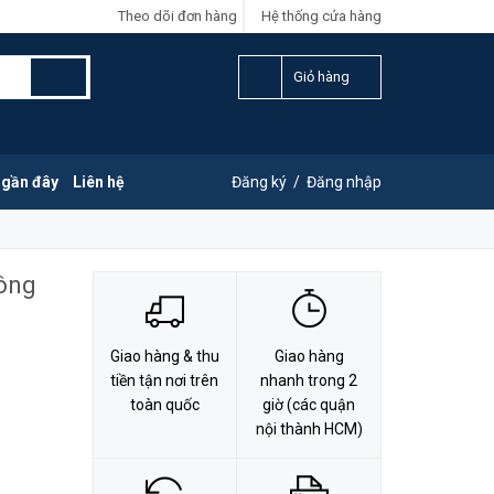
Theo dõi đơn hàng
Hệ thống cửa hàng
LIÊN HỆ ĐẶT HÀNG
Y
0828.011.011
Giỏ hàng
 gần đây
Liên hệ
Đăng ký
/
Đăng nhập
hông
Giao hàng & thu
Giao hàng
tiền tận nơi trên
nhanh trong 2
toàn quốc
giờ (các quận
nội thành HCM)