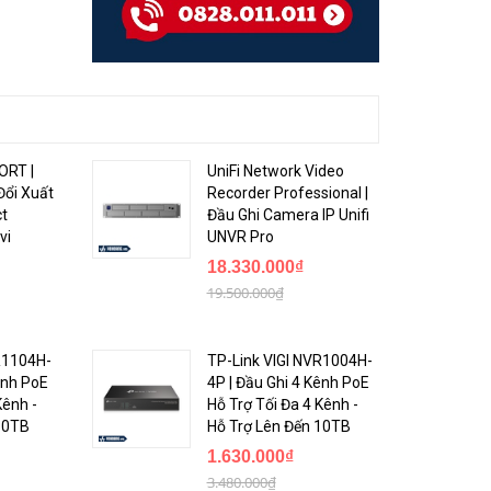
ORT |
UniFi Network Video
Đổi Xuất
Recorder Professional |
ct
Đầu Ghi Camera IP Unifi
vi
UNVR Pro
18.330.000₫
19.500.000₫
R1104H-
TP-Link VIGI NVR1004H-
ênh PoE
4P | Đầu Ghi 4 Kênh PoE
Kênh -
Hỗ Trợ Tối Đa 4 Kênh -
10TB
Hỗ Trợ Lên Đến 10TB
1.630.000₫
3.480.000₫