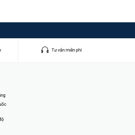
y
Tư vẫn miễn phí
ãng
quốc
độ