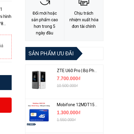
 1
Đổi mới hoặc
Chịu trách
i hình
sản phẩm cao
nhiệm xuất hóa
hơn trong 5
đơn tài chính
 4
ngày đầu
iá
SẢN PHẨM ƯU ĐÃI
ZTE U60 Pro | Bộ Phát 5G Cầm Tay Tích Hợp Công Nghệ WiFi 7, Pin 10000mAh
7.700.000₫
10.500.000₫
Mobifone 12MDT150 | Sim Chuyên 4G Mobifone Dung Lượng Cao 500GB/Tháng Gói 1 Năm
1.300.000₫
1.550.000₫