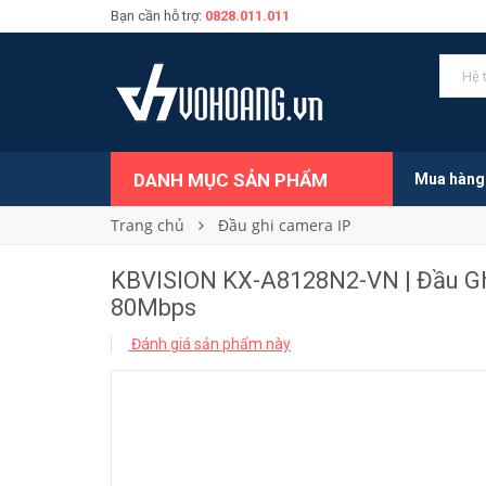
Bạn cần hỗ trợ:
0828.011.011
939.000₫
Giá bán:
DANH MỤC SẢN PHẨM
Mua hàng
Trang chủ
Đầu ghi camera IP
KBVISION KX-A8128N2-VN | Đầu Gh
80Mbps
Đánh giá sản phẩm này