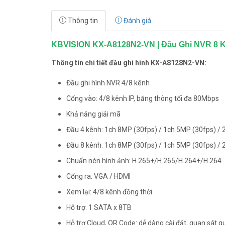
Thông tin
Đánh giá
KBVISION KX-A8128N2-VN | Đầu Ghi NVR 8 K
Thông tin chi tiết đầu ghi hình KX-A8128N2-VN:
Đầu ghi hình NVR 4/8 kênh
Cổng vào: 4/8 kênh IP, băng thông tối đa 80Mbps
Khả năng giải mã
Đầu 4 kênh: 1ch 8MP (30fps) / 1ch 5MP (30fps) / 
Đầu 8 kênh: 1ch 8MP (30fps) / 1ch 5MP (30fps) / 
Chuẩn nén hình ảnh: H.265+/H.265/H.264+/H.264
Cổng ra: VGA / HDMI
Xem lại: 4/8 kênh đồng thời
Hỗ trợ: 1 SATA x 8TB
Hỗ trợ Cloud, QR Code: dễ dàng cài đặt, quan sát 