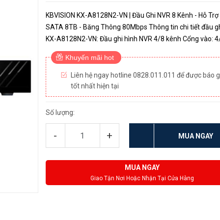
KBVISION KX-A8128N2-VN | Đầu Ghi NVR 8 Kênh - Hỗ Trợ
SATA 8TB - Băng Thông 80Mbps Thông tin chi tiết đầu gh
KX-A8128N2-VN: Đầu ghi hình NVR 4/8 kênh Cổng vào: 4/8
kênh IP, băng thông tối đa 80Mbps Khả năng giải mã Đầu
Khuyến mãi hot
kênh: 1ch 8MP (30f...
Liên hệ ngay hotline 0828.011.011 để được báo g
tốt nhất hiện tại
Số lượng:
-
+
MUA NGAY
MUA NGAY
Giao Tận Nơi Hoặc Nhận Tại Cửa Hàng