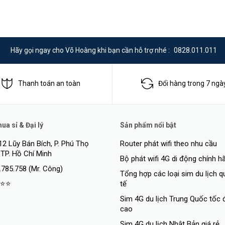
Hãy gọi ngay cho Võ Hoàng khi bạn cần hỗ trợ nhé :
0828.011.011
Thanh toán an toàn
Đổi hàng trong 7 ngà
a sỉ & Đại lý
Sản phẩm nổi bật
12 Lũy Bán Bích, P. Phú Thọ
Router phát wifi theo nhu cầu
 TP. Hồ Chí Minh
Bộ phát wifi 4G di động chính h
.785.758 (Mr. Công)
Tổng hợp các loại sim du lịch 
⭐⭐
tế
Sim 4G du lịch Trung Quốc tốc 
cao
Sim 4G du lịch Nhật Bản giá rẻ