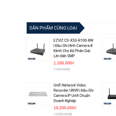
SẢN PHẨM CÙNG LOẠI
EZVIZ CS-X5S-R100-8W
| Đầu Ghi Hình Camera 8
Kênh Cho Độ Phân Giải
Lên Đến 5MP
1.180.000₫
1.250.000₫
UniFi Network Video
Recorder UNVR | Đầu Ghi
Camera IP Unifi Chuẩn
Doanh Nghiệp
10.200.000₫
13.500.000₫