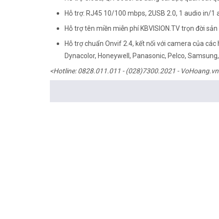
Hỗ trợ: RJ45 10/100 mbps, 2USB 2.0, 1 audio in/1 
Hỗ trợ tên miền miễn phí KBVISION.TV trọn đời sả
Hỗ trợ chuẩn Onvif 2.4, kết nối với camera của các
Dynacolor, Honeywell, Panasonic, Pelco, Samsung, S
<Hotline: 0828.011.011 - (028)7300.2021 - VoHoang.vn
Tư vấn cách chọn loại camera và dịch vụ lắp đặt cam