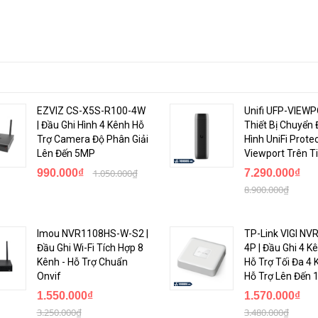
EZVIZ CS-X5S-R100-4W
Unifi UFP-VIEWP
| Đầu Ghi Hình 4 Kênh Hỗ
Thiết Bị Chuyển 
Trợ Camera Độ Phân Giải
Hình UniFi Prote
Lên Đến 5MP
Viewport Trên Ti
990.000₫
1.050.000₫
7.290.000₫
8.900.000₫
Imou NVR1108HS-W-S2 |
TP-Link VIGI NV
Đầu Ghi Wi-Fi Tích Hợp 8
4P | Đầu Ghi 4 K
Kênh - Hỗ Trợ Chuẩn
Hỗ Trợ Tối Đa 4 
Onvif
Hỗ Trợ Lên Đến 
1.550.000₫
1.570.000₫
3.250.000₫
3.480.000₫