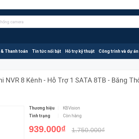
KBVISION KX-A8128N2-VN | Đầu Ghi NVR 8 Kênh - Hỗ Trợ 1 SATA 8TB - Băng Thông 80Mbps
MUA NGA
 & Thanh toán
Tin tức nổi bật
Hỗ trợ kỹ thuật
Công trình và dự án
i NVR 8 Kênh - Hỗ Trợ 1 SATA 8TB - Băng T
Thương hiệu
KBVision
Tình trạng
Còn hàng
939.000₫
1.750.000₫