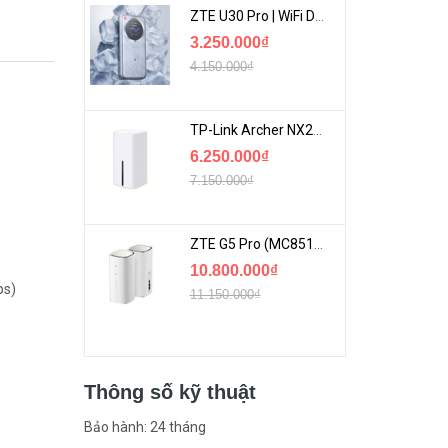
ZTE U30 Pro | WiFi Di Động 5G Tốc Độ Lên Đến 500Mbps, Màn Hình Cảm Ứng
3.250.000₫
4.150.000₫
TP-Link Archer NX200 | Bộ Phát WiFi Dùng Sim 5G Tốc Độ Cao Mới FullBox
6.250.000₫
7.150.000₫
ZTE G5 Pro (MC8512) | Router 5G WiFi7 Be7200 Hỗ Trợ Băng Tần 6Ghz Cực Mạnh
10.800.000₫
ps)
11.150.000₫
Thông số kỹ thuật
Bảo hành: 24 tháng