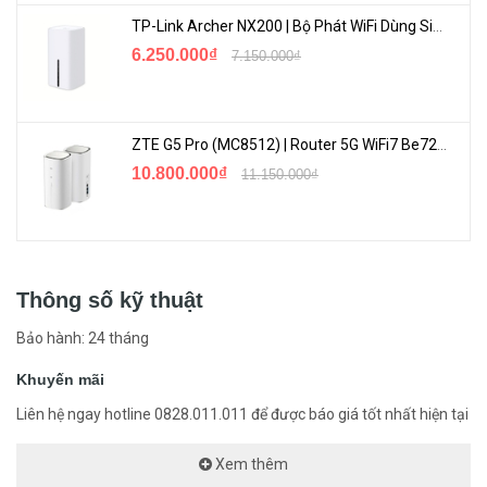
13W
TP-Link Archer NX200 | Bộ Phát WiFi Dùng Sim 5G Tốc Độ Cao Mới FullBox
Kích thước 2U, 439.9 mm × 457.9 mm x 89.0 mm, trọng lượng
6.250.000₫
7.150.000₫
không ổ cứng 6.4kg
Chất liệu kim loại
Nhiệt độ hoạt động : -10°C ~ +55°C
ZTE G5 Pro (MC8512) | Router 5G WiFi7 Be7200 Hỗ Trợ Băng Tần 6Ghz Cực Mạnh
<Hotline: 0828.011.011 - (028)7300.2021 - VoHoang.vn>
10.800.000₫
11.150.000₫
Tư vấn cách chọn loại camera và dịch vụ lắp đặt camera tận nơi:
TẠI ĐÂY
Thông số kỹ thuật
Bảo hành: 24 tháng
Khuyến mãi
Liên hệ ngay hotline 0828.011.011 để được báo giá tốt nhất hiện tại
Xem thêm