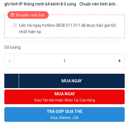
ghi hình IP thông minh 64 kênh 8 ổ cứng Chuẩn nén hình ảnh
Smart H.265+/H.265 với hai luồng dữ liệu với phân ...
Khuyến mãi hot
Liên hệ ngay hotline 0828.011.011 để được báo giá tốt
nhất hiện tại
Số lượng:
-
+
MUA NGAY
MUA NGAY
Giao Tận Nơi Hoặc Nhận Tại Cửa Hàng
TRẢ GÓP QUA THẺ
Visa, Master, JCB