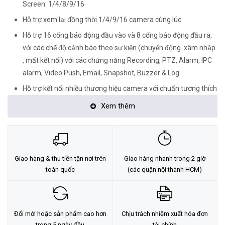
Screen: 1/4/8/9/16
Hỗ trợ xem lại đồng thời 1/4/9/16 camera cùng lúc
Hỗ trợ 16 cổng báo động đầu vào và 8 cổng báo động đầu ra,
với các chế độ cảnh báo theo sự kiện (chuyển động. xâm nhập
, mất kết nối) với các chứng năng Recording, PTZ, Alarm, IPC
alarm, Video Push, Email, Snapshot, Buzzer & Log
Hỗ trợ kết nối nhiều thương hiệu camera với chuẩn tương thích
ONVIF 21.12
Xem thêm
Hỗ trợ 8 ổ cứng, mỗi ổ tối đa 16 TB, Hỗ trợ 1 cổng eSATA.
USB hỗ trợ 4 cổng , 2 cổng RJ45 (10/100/1000M), 1 cổng
RS232, 1 cổng RS485, 1 cổng audio vào 2 cổng ra, hỗ trợ đàm
thoại 2 chiều.
Giao hàng & thu tiền tận nơi trên
Giao hàng nhanh trong 2 giờ
toàn quốc
(các quận nội thành HCM)
Các tính năng thông minh AI:
Bảo vệ vành đai: 4 kênh AI bởi đầu ghi hoặc 16 kênh AI bởi
Camera
Phát hiện khuôn mặt: 2 kênh AI bởi đầu ghi hoặc 16 kênh
Đổi mới hoặc sản phẩm cao hơn
Chịu trách nhiệm xuất hóa đơn
trong 5 ngày đầu
tài chính