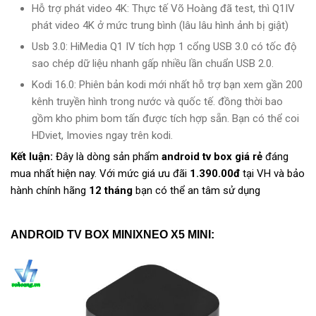
Hỗ trợ phát video 4K: Thực tế Võ Hoàng đã test, thì Q1IV
phát video 4K ở mức trung bình (lâu lâu hình ảnh bị giật)
Usb 3.0: HiMedia Q1 IV tích hợp 1 cổng USB 3.0 có tốc độ
sao chép dữ liệu nhanh gấp nhiều lần chuẩn USB 2.0.
Kodi 16.0: Phiên bản kodi mới nhất hỗ trợ bạn xem gần 200
kênh truyền hình trong nước và quốc tế. đồng thời bao
gồm kho phim bom tấn được tích hợp sẵn. Bạn có thể coi
HDviet, Imovies ngay trên kodi.
Kết luận:
Đây là dòng sản phẩm
android tv box giá rẻ
đáng
mua nhất hiện nay. Với mức giá ưu đãi
1.390.00đ
tại VH và bảo
hành chính hãng
12 tháng
bạn có thể an tâm sử dụng
ANDROID TV BOX MINIXNEO X5 MINI: