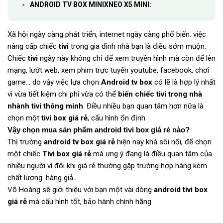
ANDROID TV BOX MINIXNEO X5 MINI:
Xã hội ngày càng phát triển, internet ngày càng phổ biến. việc
nâng cấp chiếc
tivi
trong gia đình nhà bạn là điều sớm muộn.
Chiếc
tivi
ngày này không chỉ để xem truyền hình mà còn để lên
mạng, lướt web, xem phim trực tuyến youtube, facebook, chơi
game... do vậy việc lựa chọn
Android tv box
có lẽ là hợp lý nhất
vì vừa tiết kiệm chi phí vừa có thể
biến chiếc tivi trong nhà
nhành tivi thông minh
. Điều nhiều bạn quan tâm hơn nữa là
chọn một
tivi box giá rẻ
, cấu hình ổn định
Vậy chọn mua sản phẩm android tivi box giá rẻ nào?
Thị trường
android tv box giá rẻ
hiện nay khá sôi nổi, để chọn
một chiếc
Tivi box giá rẻ
mà ưng ý đang là điều quan tâm của
nhiều người vì đôi khi giá rẻ thường gặp trường hợp hàng kém
chất lượng. hàng giả...
Võ Hoàng sẽ giới thiệu với bạn một vài dòng
android tivi box
giá rẻ
mà cấu hình tốt, bảo hành chính hãng