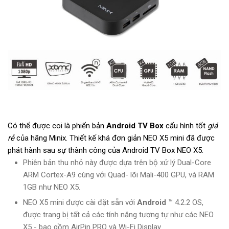
Có thể được coi là phiển bản
Android TV Box
cấu hình tốt
giá
rẻ
của hãng Minix. Thiết kế khá đơn giản NEO X5 mini đã được
phát hành sau sự thành công của Android TV Box NEO X5.
Phiên bản thu nhỏ này được dựa trên bộ xử lý Dual-Core
ARM Cortex-A9 cùng với Quad- lõi Mali-400 GPU, và RAM
1GB như NEO X5.
NEO X5 mini được cài đặt sẵn với
Android
™ 4.2.2 OS,
được trang bị tất cả các tính năng tương tự như các NEO
X5 - bao gồm AirPin PRO và Wi-Fi Display