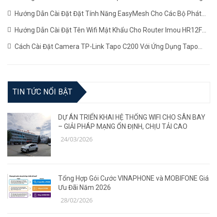
Giao Thức RTSP
(24/05/2024)
Hướng Dẫn Cài Đặt Đặt Tính Năng EasyMesh Cho Các Bộ Phát
WiFi TP-LINK
(19/12/2023)
Hướng Dẫn Cài Đặt Tên Wifi Mật Khẩu Cho Router Imou HR12F
Mới Nhất
(02/11/2023)
Cách Cài Đặt Camera TP-Link Tapo C200 Với Ứng Dụng Tapo
(22/06/2023)
TIN TỨC NỔI BẬT
DỰ ÁN TRIỂN KHAI HỆ THỐNG WIFI CHO SÂN BAY
– GIẢI PHÁP MẠNG ỔN ĐỊNH, CHỊU TẢI CAO
24/03/2026
Tổng Hợp Gói Cước VINAPHONE và MOBIFONE Giá
Ưu Đãi Năm 2026
28/02/2026