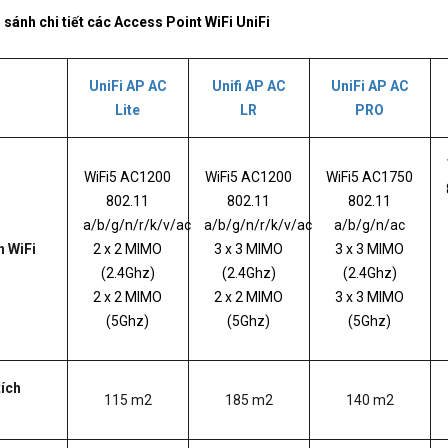
sánh chi tiết các Access Point WiFi UniFi
UniFi AP AC
Unifi AP AC
UniFi AP AC
Lite
LR
PRO
WiFi5 AC1200
WiFi5 AC1200
WiFi5 AC1750
802.11
802.11
802.11
a/b/g/n/r/k/v/ac
a/b/g/n/r/k/v/ac
a/b/g/n/ac
 WiFi
2 x 2 MIMO
3 x 3 MIMO
3 x 3 MIMO
(2.4Ghz)
(2.4Ghz)
(2.4Ghz)
2 x 2 MIMO
2 x 2 MIMO
3 x 3 MIMO
(5Ghz)
(5Ghz)
(5Ghz)
tích
115 m2
185 m2
140 m2