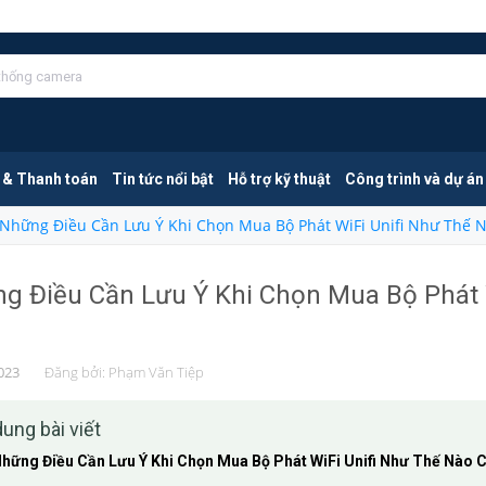
 & Thanh toán
Tin tức nổi bật
Hỗ trợ kỹ thuật
Công trình và dự án
Những Điều Cần Lưu Ý Khi Chọn Mua Bộ Phát WiFi Unifi Như Thế 
g Điều Cần Lưu Ý Khi Chọn Mua Bộ Phát 
023
Đăng bởi:
Phạm Văn Tiệp
dung bài viết
hững Điều Cần Lưu Ý Khi Chọn Mua Bộ Phát WiFi Unifi Như Thế Nào 