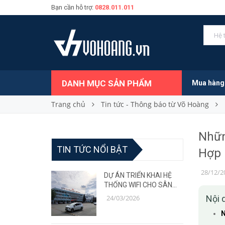
Bạn cần hỗ trợ:
0828.011.011
DANH MỤC SẢN PHẨM
Mua hàng
Trang chủ
Tin tức - Thông báo từ Võ Hoàng
Nhữn
TIN TỨC NỔI BẬT
Hợp
28/12/2
DỰ ÁN TRIỂN KHAI HỆ
THỐNG WIFI CHO SÂN
BAY – GIẢI PHÁP MẠNG
24/03/2026
Nội 
ỔN ĐỊNH, CHỊU TẢI CAO
N