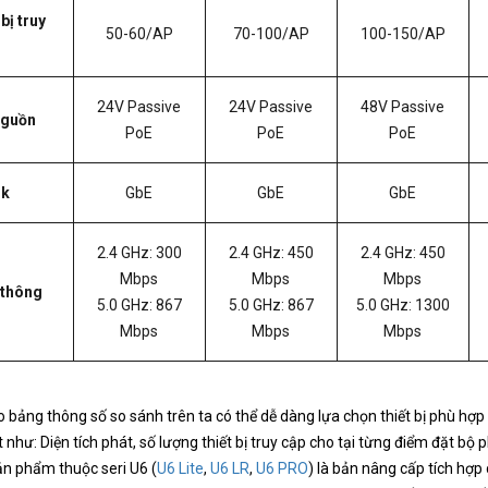
bị truy
50-60/AP
70-100/AP
100-150/AP
24V Passive
24V Passive
48V Passive
nguồn
PoE
PoE
PoE
nk
GbE
GbE
GbE
2.4 GHz: 300
2.4 GHz: 450
2.4 GHz: 450
Mbps
Mbps
Mbps
 thông
5.0 GHz: 867
5.0 GHz: 867
5.0 GHz: 1300
Mbps
Mbps
Mbps
 bảng thông số so sánh trên ta có thể dễ dàng lựa chọn thiết bị phù hợp 
 như: Diện tích phát, số lượng thiết bị truy cập cho tại từng điểm đặt bộ p
n phẩm thuộc seri U6 (
U6 Lite
,
U6 LR
,
U6 PRO
) là bản nâng cấp tích hợ