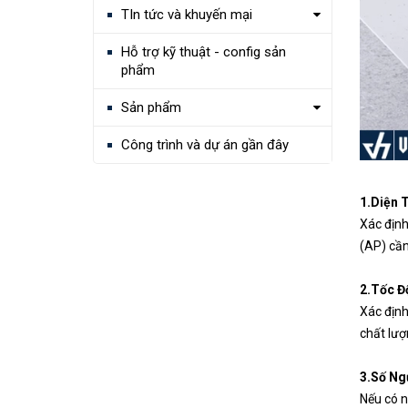
TIn tức và khuyến mại
Hỗ trợ kỹ thuật - config sản
phẩm
Sản phẩm
Công trình và dự án gần đây
1.Diện 
Xác định
(AP) cần
2.Tốc Đ
Xác định
chất lượ
3.Số Ng
Nếu có n