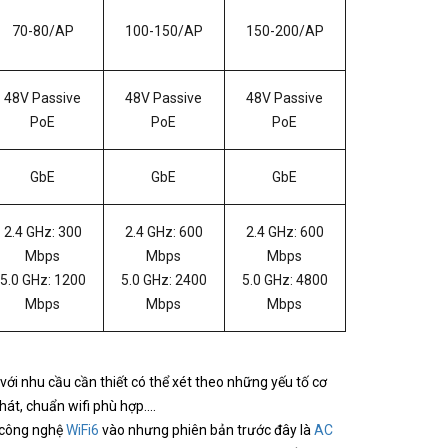
70-80/AP
100-150/AP
150-200/AP
48V Passive
48V Passive
48V Passive
PoE
PoE
PoE
GbE
GbE
GbE
2.4 GHz: 300
2.4 GHz: 600
2.4 GHz: 600
Mbps
Mbps
Mbps
5.0 GHz: 1200
5.0 GHz: 2400
5.0 GHz: 4800
Mbps
Mbps
Mbps
với nhu cầu cần thiết có thể xét theo những yếu tố cơ
hát, chuẩn wifi phù hợp....
p công nghệ
WiFi6
vào nhưng phiên bản trước đây là
AC