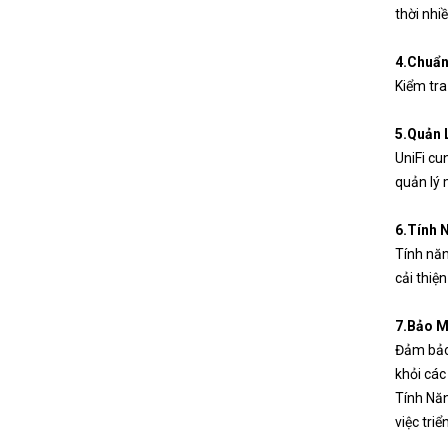
thời nhi
4.Chuẩn
Kiểm tra
5.Quản 
UniFi cu
quản lý 
6.Tính
Tính năn
cải thiệ
7.Bảo M
Đảm bảo 
khỏi các
Tính Nă
việc triể