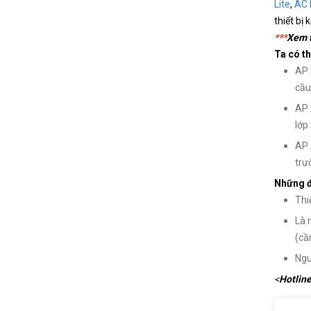
Lite
,
AC 
thiết bị
***
Xem t
Ta có t
AP 
cầu
AP 
lớp
AP 
trườ
Những đ
Thi
Là 
(cầ
Ngu
<
Hotlin