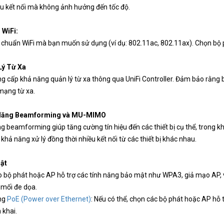
ều kết nối mà không ảnh hưởng đến tốc độ.
 WiFi:
 chuẩn WiFi mà bạn muốn sử dụng (ví dụ: 802.11ac, 802.11ax). Chọn bộ ph
Lý Từ Xa
ng cấp khả năng quản lý từ xa thông qua UniFi Controller. Đảm bảo rằng 
mạng từ xa.
 Năng Beamforming và MU-MIMO
g beamforming giúp tăng cường tín hiệu đến các thiết bị cụ thể, trong kh
n khả năng xử lý đồng thời nhiều kết nối từ các thiết bị khác nhau.
ật
bộ phát hoặc AP hỗ trợ các tính năng bảo mật như WPA3, giả mạo AP, 
 mối đe dọa.
ng
PoE (Power over Ethernet)
: Nếu có thể, chọn các bộ phát hoặc AP hỗ
n khai.