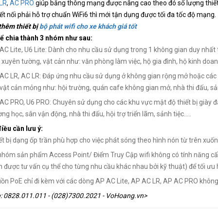
LR
,
AC PRO
giúp băng thông mạng được nâng cao theo đó số lượng thiết b
 kết nối phải hỗ trợ chuẩn WiFi6 thì mới tận dụng được tối đa tốc độ mạng.
hêm thiết bị
bộ phát wifi cho xe khách giá tốt
hể chia thành 3 nhóm như sau:
AC Lite, U6 Lite: Dành cho nhu cầu sử dụng trong 1 không gian duy nhất t
 xuyên tường, vật cản như: văn phòng làm việc, hộ gia đình, hộ kinh doanh g
AC LR, AC LR: Đáp ứng nhu cầu sử dụng ở không gian rộng mở hoặc các p
 vật cản mỏng như: hội trường, quán cafe không gian mở, nhà thi đấu, sảnh 
AC PRO, U6 PRO: Chuyên sử dụng cho các khu vực mật độ thiết bị giày đ
ng học, sân vận động, nhà thi đấu, hội trợ triển lãm, sảnh tiệc.....
iều cần lưu ý:
ết bị dạng ốp trần phù hợp cho việc phát sóng theo hình nón từ trên xuố
nhóm sản phẩm Access Point/ Điểm Truy Cập wifi không có tính năng c
n được tư vấn cụ thể cho từng nhu cầu khác nhau bởi kỹ thuật) để tối ưu
ồn PoE chỉ đi kèm với các dòng AP AC Lite, AP AC LR, AP AC PRO không 
e
: 0828.011.011 - (028)7300.2021 - VoHoang.vn>