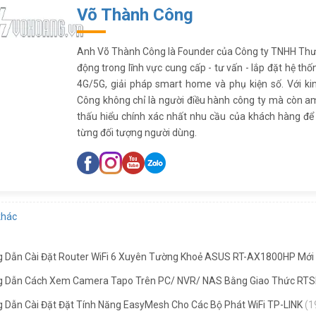
Võ Thành Công
Anh Võ Thành Công là Founder của Công ty TNHH Thư
động trong lĩnh vực cung cấp - tư vấn - lắp đặt hệ thố
4G/5G, giải pháp smart home và phụ kiện số. Với k
Công không chỉ là người điều hành công ty mà còn am
thấu hiểu chính xác nhất nhu cầu của khách hàng đ
từng đối tượng người dùng.
khác
 Dẫn Cài Đặt Router WiFi 6 Xuyên Tường Khoẻ ASUS RT-AX1800HP Mới
 Dẫn Cách Xem Camera Tapo Trên PC/ NVR/ NAS Bằng Giao Thức RT
 Dẫn Cài Đặt Đặt Tính Năng EasyMesh Cho Các Bộ Phát WiFi TP-LINK
(1