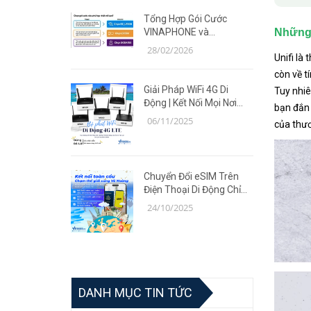
Tổng Hợp Gói Cước
Những 
VINAPHONE và
MOBIFONE Giá Ưu Đãi
28/02/2026
Unifi là
Năm 2026
còn về t
Giải Pháp WiFi 4G Di
Tuy nhi
Động | Kết Nối Mọi Nơi
bạn đắn 
Cùng Router TP-Link MR
06/11/2025
của thươ
Series
Chuyển Đổi eSIM Trên
Điện Thoại Di Động Chỉ
Trong 5 Phút | Giải Pháp
24/10/2025
Tiện Lợi Cùng Võ Hoàng
DANH MỤC TIN TỨC