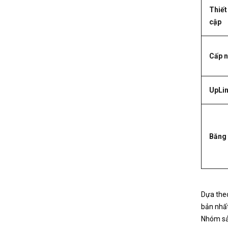
Thiết 
cập
Cấp 
UpLi
Băng
Dựa theo
bản nhất
Nhóm sả