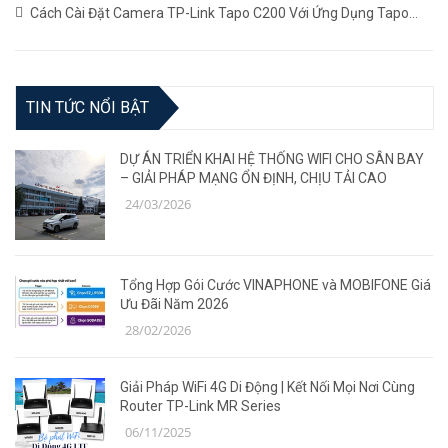
Mới Nhất
(02/11/2023)
Cách Cài Đặt Camera TP-Link Tapo C200 Với Ứng Dụng Tapo
(22/06/2023)
TIN TỨC NỔI BẬT
DỰ ÁN TRIỂN KHAI HỆ THỐNG WIFI CHO SÂN BAY
– GIẢI PHÁP MẠNG ỔN ĐỊNH, CHỊU TẢI CAO
24/03/2026
Tổng Hợp Gói Cước VINAPHONE và MOBIFONE Giá
Ưu Đãi Năm 2026
28/02/2026
Giải Pháp WiFi 4G Di Động | Kết Nối Mọi Nơi Cùng
Router TP-Link MR Series
06/11/2025