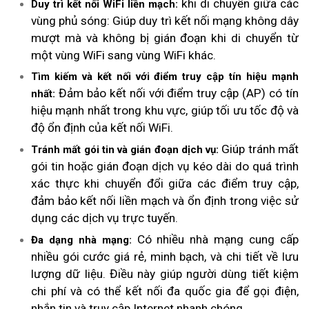
khi di chuyển giữa các
Duy trì kết nối WiFi liền mạch:
vùng phủ sóng: Giúp duy trì kết nối mạng không dây
mượt mà và không bị gián đoạn khi di chuyển từ
một vùng WiFi sang vùng WiFi khác.
Tìm kiếm và kết nối với điểm truy cập tín hiệu mạnh
Đảm bảo kết nối với điểm truy cập (AP) có tín
nhất:
hiệu mạnh nhất trong khu vực, giúp tối ưu tốc độ và
độ ổn định của kết nối WiFi.
Giúp tránh mất
Tránh mất gói tin và gián đoạn dịch vụ:
gói tin hoặc gián đoạn dịch vụ kéo dài do quá trình
xác thực khi chuyển đổi giữa các điểm truy cập,
đảm bảo kết nối liền mạch và ổn định trong việc sử
dụng các dịch vụ trực tuyến.
Có nhiều nhà mạng cung cấp
Đa dạng nhà mạng:
nhiều gói cước giá rẻ, minh bạch, và chi tiết về lưu
lượng dữ liệu. Điều này giúp người dùng tiết kiệm
chi phí và có thể kết nối đa quốc gia để gọi điện,
nhắn tin và truy cập Internet nhanh chóng.