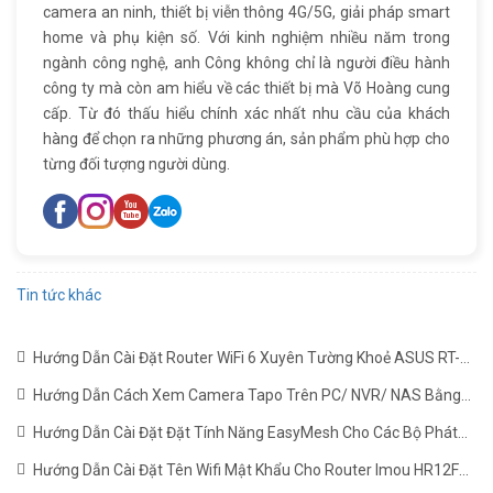
camera an ninh, thiết bị viễn thông 4G/5G, giải pháp smart
home và phụ kiện số. Với kinh nghiệm nhiều năm trong
ngành công nghệ, anh Công không chỉ là người điều hành
công ty mà còn am hiểu về các thiết bị mà Võ Hoàng cung
cấp. Từ đó thấu hiểu chính xác nhất nhu cầu của khách
hàng để chọn ra những phương án, sản phẩm phù hợp cho
từng đối tượng người dùng.
Tin tức khác
Hướng Dẫn Cài Đặt Router WiFi 6 Xuyên Tường Khoẻ ASUS RT-
AX1800HP Mới Nhất
(22/06/2024)
Hướng Dẫn Cách Xem Camera Tapo Trên PC/ NVR/ NAS Bằng
Giao Thức RTSP
(24/05/2024)
Hướng Dẫn Cài Đặt Đặt Tính Năng EasyMesh Cho Các Bộ Phát
WiFi TP-LINK
(19/12/2023)
Hướng Dẫn Cài Đặt Tên Wifi Mật Khẩu Cho Router Imou HR12F