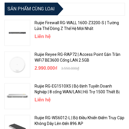
SẢN PHẨM CÙNG LOẠI
Ruijie Firewall RG-WALL 1600-Z3200-S | Tường
Lửa Thế Dòng Z Thế Hệ Mới Nhất
Liên hệ
Ruijie Reyee RG-RAP72 | Access Point Gắn Trần
WiFi7 BE3600 Cổng LAN 2.5GB
2.990.000₫
3.550.000₫
Ruijie RG-EG1510XS | Bộ Định Tuyến Doanh
Nghiệp | 8 cổng WAN/LAN | Hỗ Trợ 1500 Thiết Bị
Liên hệ
Ruijie RG-WS6012-L | Bộ Điều Khiển Điểm Truy Cập
Không Dây Lên Đến 896 AP