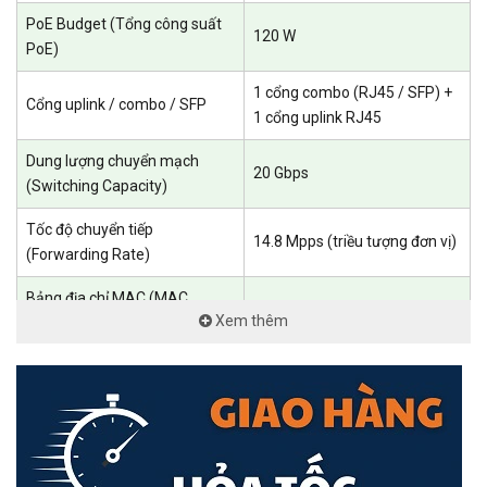
PoE Budget (Tổng công suất
120 W
PoE)
Tự động ngăn chặn vòng lặp đảm bảo tính liên tục của dịch vụ
1 cổng combo (RJ45 / SFP) +
Mạng vẫn duy trì kết nối khi xảy ra hiện tượng lặp mạng.
Cổng uplink / combo / SFP
1 cổng uplink RJ45
Dung lượng chuyển mạch
20 Gbps
(Switching Capacity)
Tốc độ chuyển tiếp
14.8 Mpps (triều tượng đơn vị)
(Forwarding Rate)
Bảng địa chỉ MAC (MAC
4.000 entry
Xem thêm
Address Table)
VLAN tối đa hỗ trợ
16 VLAN
Bảo vệ chống sét (Surge
Cloud, giúp doanh nghiệp của bạn dễ dàng hơn
6 kV
Protection)
SON, cung cấp không cần chạm tới Đám mây
Hoạt động mở rộng PoE
Hỗ trợ truyền tới 250 m ở chế