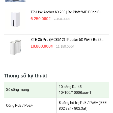
TP-Link Archer NX200 | Bộ Phát WiFi Dùng Sim 5G Tốc Độ Cao Mới FullBox
Giá trị độc đáo cho mạng lưới CCTV
6.250.000₫
7.150.000₫
Truyền tải 250 mét
Chế độ mở rộng linh hoạt
ZTE G5 Pro (MC8512) | Router 5G WiFi7 Be7200 Hỗ Trợ Băng Tần 6Ghz Cực Mạnh
Báo động ngoại tuyến IPC
10.800.000₫
11.150.000₫
Khởi động lại cổng riêng lẻ
Thông số kỹ thuật
10 cổng RJ-45
Số cổng mạng
10/100/1000Base-T
8 cổng hỗ trợ PoE / PoE+ (IEEE
Cổng PoE / PoE+
802.3af / 802.3at)