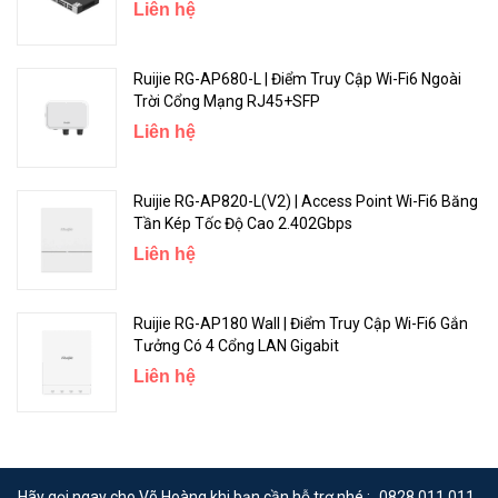
Liên hệ
Ruijie RG-AP680-L | Điểm Truy Cập Wi-Fi6 Ngoài
Trời Cổng Mạng RJ45+SFP
Liên hệ
Ruijie RG-AP820-L(V2) | Access Point Wi-Fi6 Băng
Tần Kép Tốc Độ Cao 2.402Gbps
Liên hệ
Ruijie RG-AP180 Wall | Điểm Truy Cập Wi-Fi6 Gắn
Tưởng Có 4 Cổng LAN Gigabit
Liên hệ
Hãy gọi ngay cho Võ Hoàng khi bạn cần hỗ trợ nhé :
0828.011.011