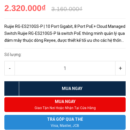
2.320.000₫
3.160.000₫
Ruijie RG-ES210GS-P | 10 Port Gigabit, 8 Port PoE+ Cloud Managed
Switch Ruijie RG-ES210GS-P là switch PoE thông minh quản lý qua
đám mây thuộc dòng Reyee, được thiết kế tối ưu cho các hệ thống
mạng doanh nghiệp, văn phòng và camera giám sát. Thiết...
Số lượng:
-
+
MUA NGAY
MUA NGAY
Giao Tận Nơi Hoặc Nhận Tại Cửa Hàng
TRẢ GÓP QUA THẺ
Visa, Master, JCB