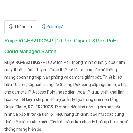
Thông tin
Đánh giá
Ruijie RG-ES210GS-P | 10 Port Gigabit, 8 Port PoE+
Cloud Managed Switch
Ruijie
RG-ES210GS-P
là switch PoE thông minh quản lý qua đám
mây thuộc dòng Reyee, được thiết kế tối ưu cho các hệ thống
mạng doanh nghiệp, văn phòng và camera giám sát. Thiết bị sở
hữu 10 cổng Gigabit, trong đó 8 cổng PoE cung cấp nguồn trực tiếp
cho camera IP, Access Point hoặc điện thoại IP, giúp triển khai linh
hoạt và tiết kiệm chi phí. Hỗ trợ quản lý tập trung qua nền tảng
Ruijie Cloud,
RG-ES210GS-P
mang đến khả năng giám sát, cấu
hình và bảo trì từ xa tiện lợi. Hiệu năng ổn định, bảo mật cao cùng
thiết kế chắc chắn khiến đây trở thành lựa chọn lý tưởng cho mọi hệ
thống mạng hiện đại.