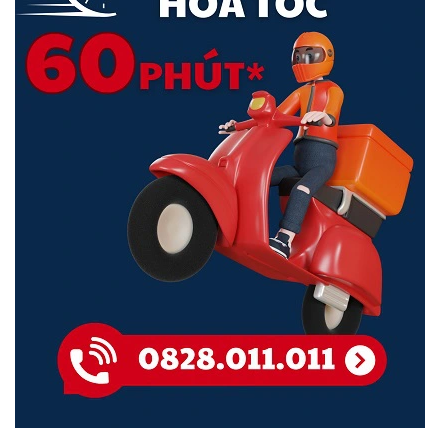
Cấu hình VLAN trên Ruijie Cloud APP
(Extended Mode)
độ PoE mở rộng
Theo dõi số liệu thống kê chuyển đổi mọi lúc mọi nơi
Kích thước (W × D × H)
202 mm × 108 mm × 28 mm
Bảo trì dễ dàng, tiết kiệm thời gian và chi phí tại chỗ
Bảo hành
36 tháng
<Hotline: 0828.011.011 - (028)7300.2021 - VoHoang.vn>