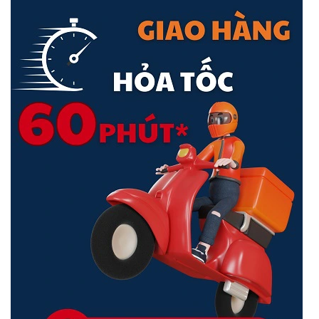
Ổ cứng SSD bên ngoài được trang bị cho Android
Với One Touch SSD, hãy sao lưu video, ảnh, v.v. của Android và giải
phóng thêm dung lượng trên thiết bị của bạn! Có kết nối USB-C và
ứng dụng sao lưu Android mới của chúng tôi (tải xuống qua Cửa
hàng
Google Play
). Quá trình chuyển nhanh chóng và dễ dàng, và
OneTouch SSD là lựa chọn lý tưởng để chuyển nội dung của bạn khi
đang di chuyển. Nhấp vào
đây
để xem danh sách các thiết bị đã
được thử nghiệm tại nhà máy về khả năng tương thích.