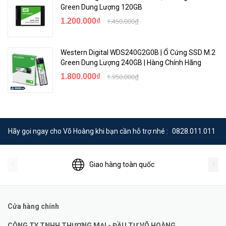
Green Dung Lượng 120GB
1.200.000₫
1.450.000₫
Western Digital WDS240G2G0B | Ổ Cứng SSD M.2
Green Dung Lượng 240GB | Hàng Chính Hãng
1.800.000₫
1.950.000₫
Hãy gọi ngay cho Võ Hoàng khi bạn cần hỗ trợ nhé :
0828.011.011
Giao hàng toàn quốc
Cửa hàng chính
CÔNG TY TNHH THƯƠNG MẠI - ĐẦU TƯ VÕ HOÀNG