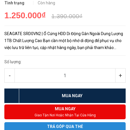
Tình trạng
Còn hàng
1.250.000₫
1.390.000₫
SEAGATE SRD0VN2 | Ổ Cứng HDD Di Động Gắn Ngoài Dung Lượng
1TB Chất Lượng Cao Bạn cần một bộ nhớ di động để phục vụ cho
việc lưu trữ liên tục, cập nhật hàng ngày, bạn phải tham khảo
ngay SEAGATE One Touch - ổ cứng HDD di động cao cấp giúp...
Số lượng:
-
+
MUA NGAY
MUA NGAY
Giao Tận Nơi Hoặc Nhận Tại Cửa Hàng
TRẢ GÓP QUA THẺ