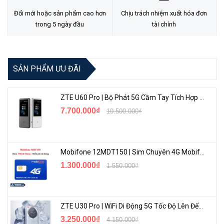
hoạt động liên tục từ ổ đĩa - mọi lúc mọi nơi.
Đổi mới hoặc sản phẩm cao hơn
Chịu trách nhiệm xuất hóa đơn
trong 5 ngày đầu
tài chính
SẢN PHẨM ƯU ĐÃI
ZTE U60 Pro | Bộ Phát 5G Cầm Tay Tích Hợp Công Nghệ WiFi 7, Pin 10000mAh
7.700.000₫
10.500.000₫
Công suất cao. Phong cách Stellar.
Mobifone 12MDT150 | Sim Chuyên 4G Mobifone Dung Lượng Cao 500GB/Tháng Gói 1 Năm
Tinh tế và tiết chế. Ấm cúng và có kết cấu. One Touch có một loạt
1.300.000₫
1.550.000₫
các kiểu và công suất được tạo ra để tôn lên vẻ ngoài đặc trưng của
bạn. Và cho dù bạn đang lưu trữ tài liệu thuế hàng năm hay bộ sưu
tập ảnh có độ phân giải cao ngày càng tăng, dung lượng sẽ không
ZTE U30 Pro | WiFi Di Động 5G Tốc Độ Lên Đến 500Mbps, Màn Hình Cảm Ứng
phải là vấn đề.
3.250.000₫
4.150.000₫