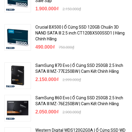
Sale Sập
1.900.000₫
2.150.000₫
Crucial BX500 | Ổ Cứng SSD 120GB Chuẩn 3D
NAND SATA III 2.5 inch CT120BX500SSD1 | Hàng
Chính Hãng
490.000₫
750.000₫
SamSung 870 Evo | Ổ Cứng SSD 250GB 2.5 Inch
<Hotline: 0828.011.011 - (028)7300.2021 - VoHoang.vn>
SATA III MZ-77E250BW | Cam Kết Chính Hãng
2.150.000₫
2.999.000₫
SamSung 860 Evo | Ổ Cứng SSD 250GB 2.5 Inch
SATA III MZ-76E250BW | Cam Kết Chính Hãng
2.050.000₫
2.900.000₫
Western Digital WDS120G2G0A | Ổ Cứng SSD WD