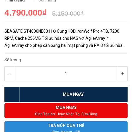
Tình trạng
Còn hàng
4.790.000₫
5.150.000₫
SEAGATE ST4000NE001 | Ổ Cứng HDD IronWolf Pro 4TB, 7200
RPM, Cache 256MB Tối ưu hóa cho NAS với AgileArray ™.
AgileArray cho phép cân bằng hai mặt phẳng và RAID tối ưu hóa
trong môi trường nhiều vịnh, với quản lý năng lượng tiên tiến nhất
khả thi....
Số lượng:
-
+
MUA NGAY
MUA NGAY
Giao Tận Nơi Hoặc Nhận Tại Cửa Hàng
TRẢ GÓP QUA THẺ