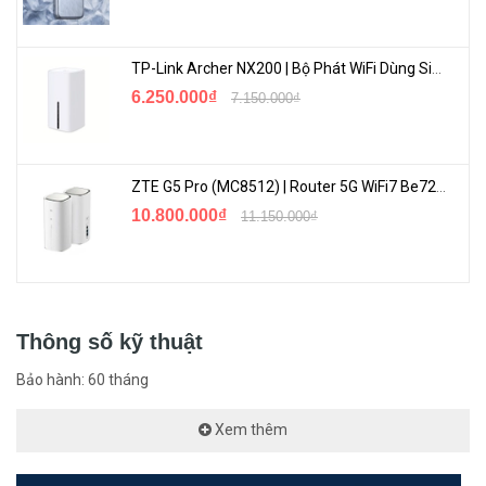
Cho phép khối lượng công việc người dùng sử dụng lên đến
300TB/ năm
TP-Link Archer NX200 | Bộ Phát WiFi Dùng Sim 5G Tốc Độ Cao Mới FullBox
Quản lí điện năng tiên tiến giúp cho hệ thống của bạn hoạt
6.250.000₫
7.150.000₫
động tốt mà vẫn tiết kiệm năng lượng.
<Hotline: 0828.011.011 - (028)7300.2021 - VoHoang.vn>
ZTE G5 Pro (MC8512) | Router 5G WiFi7 Be7200 Hỗ Trợ Băng Tần 6Ghz Cực Mạnh
10.800.000₫
11.150.000₫
Thông số kỹ thuật
Bảo hành: 60 tháng
Xem thêm