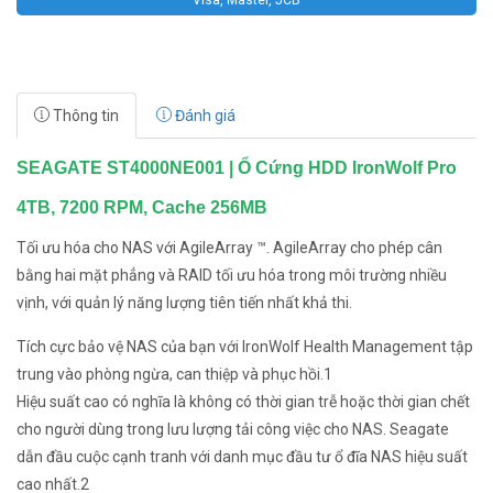
Visa, Master, JCB
Thông tin
Đánh giá
SEAGATE ST4000NE001 | Ổ Cứng HDD IronWolf Pro
4TB, 7200 RPM, Cache 256MB
Tối ưu hóa cho NAS với AgileArray ™. AgileArray cho phép cân
bằng hai mặt phẳng và RAID tối ưu hóa trong môi trường nhiều
vịnh, với quản lý năng lượng tiên tiến nhất khả thi.
Tích cực bảo vệ NAS của bạn với IronWolf Health Management tập
trung vào phòng ngừa, can thiệp và phục hồi.1
Hiệu suất cao có nghĩa là không có thời gian trễ hoặc thời gian chết
cho người dùng trong lưu lượng tải công việc cho NAS. Seagate
dẫn đầu cuộc cạnh tranh với danh mục đầu tư ổ đĩa NAS hiệu suất
cao nhất.2