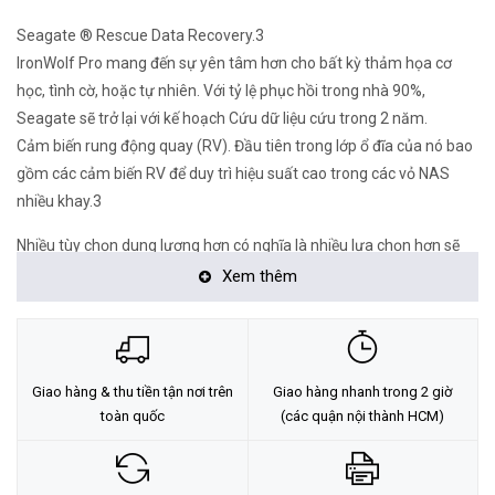
Seagate ® Rescue Data Recovery.3
IronWolf Pro mang đến sự yên tâm hơn cho bất kỳ thảm họa cơ
học, tình cờ, hoặc tự nhiên. Với tỷ lệ phục hồi trong nhà 90%,
Seagate sẽ trở lại với kế hoạch Cứu dữ liệu cứu trong 2 năm.
Cảm biến rung động quay (RV). Đầu tiên trong lớp ổ đĩa của nó bao
gồm các cảm biến RV để duy trì hiệu suất cao trong các vỏ NAS
nhiều khay.3
Nhiều tùy chọn dung lượng hơn có nghĩa là nhiều lựa chọn hơn sẽ
phù hợp trong ngân sách Seagate cung cấp một giải pháp mở rộng
Xem thêm
cho mọi tình huống sử dụng NAS.
Làm nhiều hơn trong môi trường nhiều người dùng. IronWolf cung
cấp tốc độ khối lượng công việc 300 TB/năm.
Giao hàng & thu tiền tận nơi trên
Giao hàng nhanh trong 2 giờ
Nhiều người dùng có thể tự tin tải lên và tải dữ liệu xuống máy chủ
toàn quốc
(các quận nội thành HCM)
NAS, biết IronWolf có thể xử lý khối lượng công việc, cho dù bạn là
một chuyên gia sáng tạo nhỏ kinh doanh.