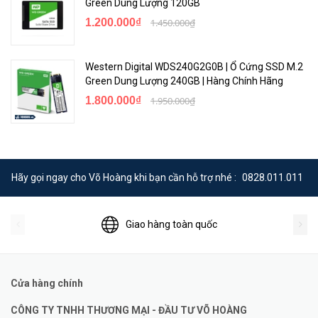
Green Dung Lượng 120GB
1.200.000₫
1.450.000₫
Western Digital WDS240G2G0B | Ổ Cứng SSD M.2
Green Dung Lượng 240GB | Hàng Chính Hãng
1.800.000₫
1.950.000₫
Hãy gọi ngay cho Võ Hoàng khi bạn cần hỗ trợ nhé :
0828.011.011
Giao hàng toàn quốc
Cửa hàng chính
CÔNG TY TNHH THƯƠNG MẠI - ĐẦU TƯ VÕ HOÀNG