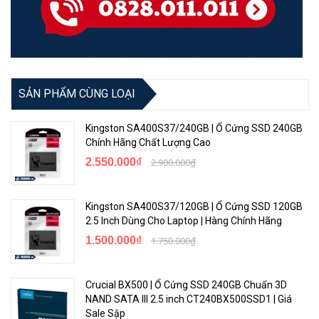
SẢN PHẨM CÙNG LOẠI
Kingston SA400S37/240GB | Ổ Cứng SSD 240GB
Chính Hãng Chất Lượng Cao
2.550.000₫
2.900.000₫
Kingston SA400S37/120GB | Ổ Cứng SSD 120GB
2.5 Inch Dùng Cho Laptop | Hàng Chính Hãng
1.500.000₫
1.750.000₫
Crucial BX500 | Ổ Cứng SSD 240GB Chuẩn 3D
NAND SATA III 2.5 inch CT240BX500SSD1 | Giá
Sale Sập