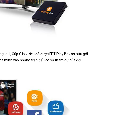
ague 1, Cúp C1v.v. đều đã được FPT Play Box sở hữu gói
 hòa mình vào nhưng trận đấu có sự tham dự của đội