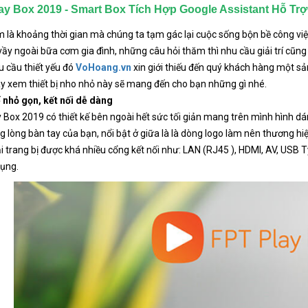
ay Box 2019 - Smart Box Tích Hợp Google Assistant Hỗ Trợ
 là khoảng thời gian mà chúng ta tạm gác lại cuộc sống bộn bề công việc 
ầy ngoài bữa cơm gia đình, những câu hỏi thăm thì nhu cầu giải trí cũng 
 cầu thiết yếu đó
VoHoang.vn
xin giới thiếu đến quý khách hàng một sả
y xem thiết bị nho nhỏ này sẽ mang đến cho bạn những gì nhé.
 nhỏ gọn, kết nối dễ dàng
 Box 2019 có thiết kế bên ngoài hết sức tối giản mang trên mình hình 
g lòng bàn tay của bạn, nổi bật ở giữa là là dòng logo làm nên thương 
i trang bị được khá nhiều cổng kết nối như: LAN (RJ45 ), HDMI, AV, USB 
ụng.