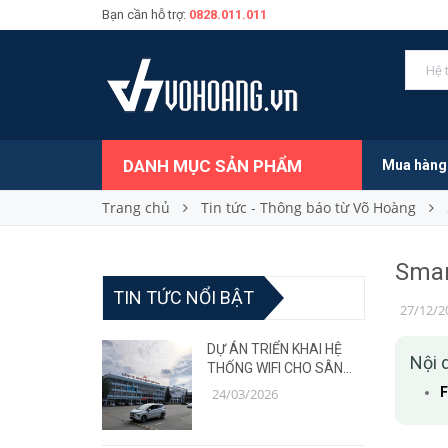
Bạn cần hỗ trợ:
0828.011.011
DANH MỤC SẢN PHẨM
Mua hàng
Trang chủ
Tin tức - Thông báo từ Võ Hoàng
Smar
TIN TỨC NỔI BẬT
27/12/2
DỰ ÁN TRIỂN KHAI HỆ
Nội 
THỐNG WIFI CHO SÂN
BAY – GIẢI PHÁP MẠNG
F
24/03/2026
ỔN ĐỊNH, CHỊU TẢI CAO