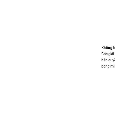
Không b
Các giải
bản quyề
bóng mìn