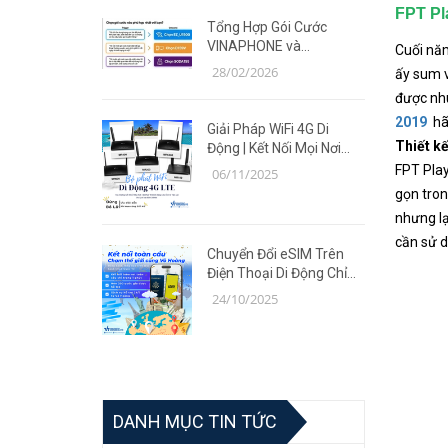
FPT Pl
Tổng Hợp Gói Cước
VINAPHONE và
Cuối năm
MOBIFONE Giá Ưu Đãi
28/02/2026
ấy sum v
Năm 2026
được nhu
2019
hã
Giải Pháp WiFi 4G Di
Thiết kế
Động | Kết Nối Mọi Nơi
Cùng Router TP-Link MR
FPT Play
06/11/2025
Series
gọn tron
nhưng lạ
cần sử d
Chuyển Đổi eSIM Trên
Điện Thoại Di Động Chỉ
Trong 5 Phút | Giải Pháp
24/10/2025
Tiện Lợi Cùng Võ Hoàng
DANH MỤC TIN TỨC