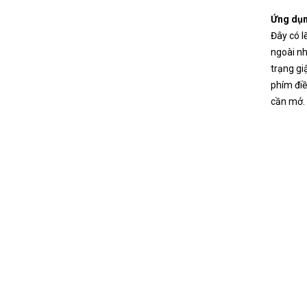
Ứng dụng
Đây có l
ngoài nh
trạng gi
phím điề
cần mở.