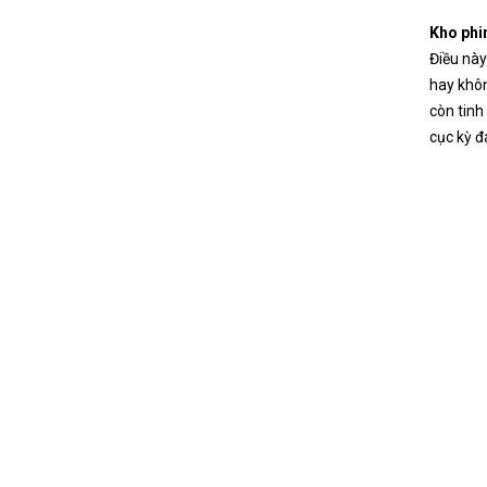
Kho phi
Điều này
hay khôn
còn tinh
cục kỳ đ