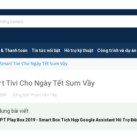
 & Thanh toán
Tin tức nổi bật
Hỗ trợ kỹ thuật
Công trình và dự án
Smart Tivi Cho Ngày Tết Sum Vầy
t Tivi Cho Ngày Tết Sum Vầy
019
Đăng bởi:
Phạm Văn Tiệp
dung bài viết
PT Play Box 2019 - Smart Box Tích Hợp Google Assistant Hỗ Trợ Điề